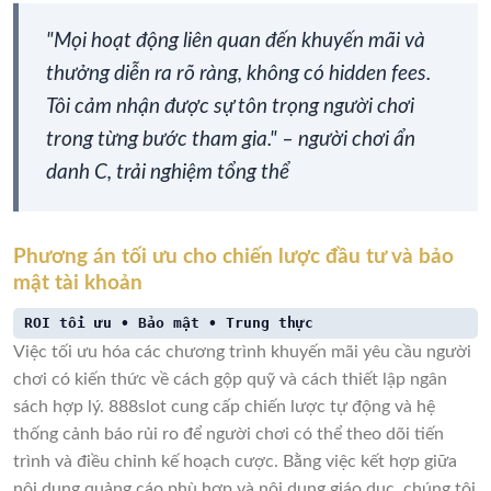
"Mọi hoạt động liên quan đến khuyến mãi và
thưởng diễn ra rõ ràng, không có hidden fees.
Tôi cảm nhận được sự tôn trọng người chơi
trong từng bước tham gia." – người chơi ẩn
danh C, trải nghiệm tổng thể
Phương án tối ưu cho chiến lược đầu tư và bảo
mật tài khoản
ROI tối ưu • Bảo mật • Trung thực
Việc tối ưu hóa các chương trình khuyến mãi yêu cầu người
chơi có kiến thức về cách gộp quỹ và cách thiết lập ngân
sách hợp lý. 888slot cung cấp chiến lược tự động và hệ
thống cảnh báo rủi ro để người chơi có thể theo dõi tiến
trình và điều chỉnh kế hoạch cược. Bằng việc kết hợp giữa
nội dung quảng cáo phù hợp và nội dung giáo dục, chúng tôi