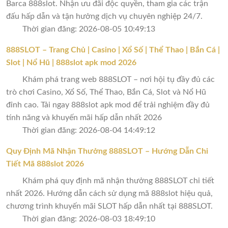
Barca 888slot. Nhận ưu đãi độc quyền, tham gia các trận
đấu hấp dẫn và tận hưởng dịch vụ chuyên nghiệp 24/7.
Thời gian đăng: 2026-08-05 10:49:13
888SLOT – Trang Chủ | Casino | Xổ Số | Thể Thao | Bắn Cá |
Slot | Nổ Hũ | 888slot apk mod 2026
Khám phá trang web 888SLOT – nơi hội tụ đầy đủ các
trò chơi Casino, Xổ Số, Thể Thao, Bắn Cá, Slot và Nổ Hũ
đỉnh cao. Tải ngay 888slot apk mod để trải nghiệm đầy đủ
tính năng và khuyến mãi hấp dẫn nhất 2026
Thời gian đăng: 2026-08-04 14:49:12
Quy Định Mã Nhận Thưởng 888SLOT – Hướng Dẫn Chi
Tiết Mã 888slot 2026
Khám phá quy định mã nhận thưởng 888SLOT chi tiết
nhất 2026. Hướng dẫn cách sử dụng mã 888slot hiệu quả,
chương trình khuyến mãi SLOT hấp dẫn nhất tại 888SLOT.
Thời gian đăng: 2026-08-03 18:49:10