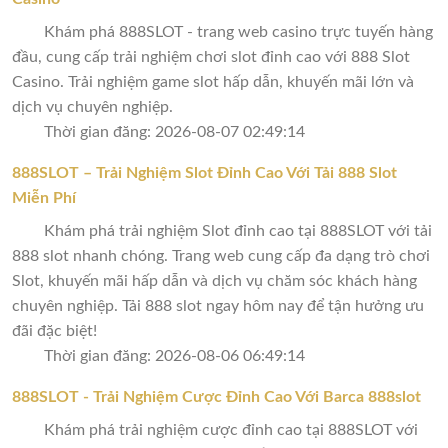
Khám phá 888SLOT - trang web casino trực tuyến hàng
đầu, cung cấp trải nghiệm chơi slot đỉnh cao với 888 Slot
Casino. Trải nghiệm game slot hấp dẫn, khuyến mãi lớn và
dịch vụ chuyên nghiệp.
Thời gian đăng: 2026-08-07 02:49:14
888SLOT – Trải Nghiệm Slot Đỉnh Cao Với Tải 888 Slot
Miễn Phí
Khám phá trải nghiệm Slot đỉnh cao tại 888SLOT với tải
888 slot nhanh chóng. Trang web cung cấp đa dạng trò chơi
Slot, khuyến mãi hấp dẫn và dịch vụ chăm sóc khách hàng
chuyên nghiệp. Tải 888 slot ngay hôm nay để tận hưởng ưu
đãi đặc biệt!
Thời gian đăng: 2026-08-06 06:49:14
888SLOT - Trải Nghiệm Cược Đỉnh Cao Với Barca 888slot
Khám phá trải nghiệm cược đỉnh cao tại 888SLOT với