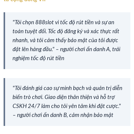
"Tôi chọn 888slot vì tốc độ rút tiền và sự an
toàn tuyệt đối. Tốc độ đăng ký và xác thực rất
nhanh, và tôi cảm thấy bảo mật của tôi được
đặt lên hàng đầu." – người chơi ẩn danh A, trải
nghiệm tốc độ rút tiền
"Tôi đánh giá cao sự minh bạch và quản trị diễn
biến trò chơi. Giao diện thân thiện và hỗ trợ
CSKH 24/7 làm cho tôi yên tâm khi đặt cược."
– người chơi ẩn danh B, cảm nhận bảo mật