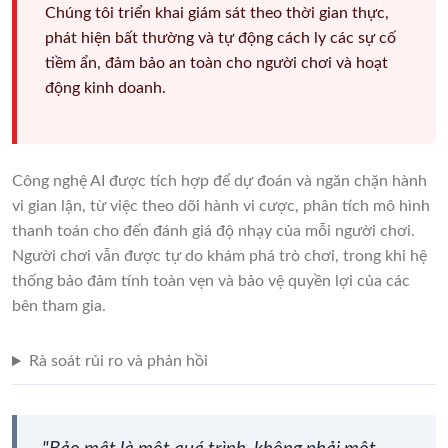
Chúng tôi triển khai giám sát theo thời gian thực,
phát hiện bất thường và tự động cách ly các sự cố
tiềm ẩn, đảm bảo an toàn cho người chơi và hoạt
động kinh doanh.
Công nghệ AI được tích hợp để dự đoán và ngăn chặn hành
vi gian lận, từ việc theo dõi hành vi cược, phân tích mô hình
thanh toán cho đến đánh giá độ nhạy của mỗi người chơi.
Người chơi vẫn được tự do khám phá trò chơi, trong khi hệ
thống bảo đảm tính toàn vẹn và bảo vệ quyền lợi của các
bên tham gia.
Rà soát rủi ro và phản hồi