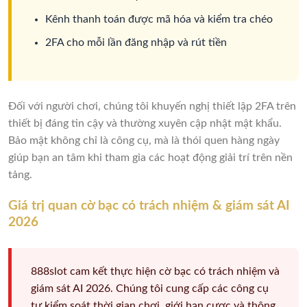
Kênh thanh toán được mã hóa và kiểm tra chéo
2FA cho mỗi lần đăng nhập và rút tiền
Đối với người chơi, chúng tôi khuyến nghị thiết lập 2FA trên
thiết bị đáng tin cậy và thường xuyên cập nhật mật khẩu.
Bảo mật không chỉ là công cụ, mà là thói quen hàng ngày
giúp bạn an tâm khi tham gia các hoạt động giải trí trên nền
tảng.
Giá trị quan cờ bạc có trách nhiệm & giám sát AI
2026
888slot cam kết thực hiện cờ bạc có trách nhiệm và
giám sát AI 2026. Chúng tôi cung cấp các công cụ
tự kiểm soát thời gian chơi, giới hạn cược và thông