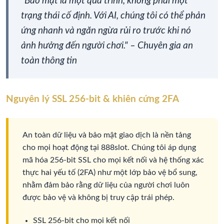
"Bảo mật là một quá trình, không phải một
trạng thái cố định. Với AI, chúng tôi có thể phản
ứng nhanh và ngăn ngừa rủi ro trước khi nó
ảnh hưởng đến người chơi." – Chuyên gia an
toàn thông tin
Nguyên lý SSL 256-bit & khiên cứng 2FA
An toàn dữ liệu và bảo mật giao dịch là nền tảng
cho mọi hoạt động tại 888slot. Chúng tôi áp dụng
mã hóa 256-bit SSL cho mọi kết nối và hệ thống xác
thực hai yếu tố (2FA) như một lớp bảo vệ bổ sung,
nhằm đảm bảo rằng dữ liệu của người chơi luôn
được bảo vệ và không bị truy cập trái phép.
SSL 256-bit cho mọi kết nối