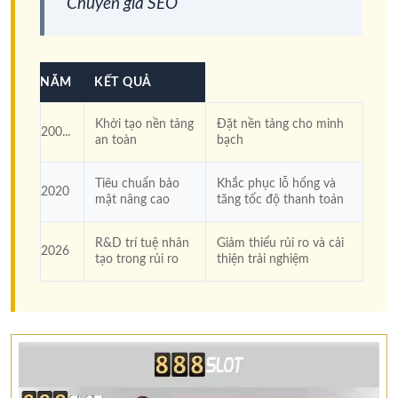
Chuyên gia SEO
NĂM
KẾT QUẢ
Khởi tạo nền tảng
Đặt nền tảng cho minh
200...
an toàn
bạch
Tiêu chuẩn bảo
Khắc phục lỗ hổng và
2020
mật nâng cao
tăng tốc độ thanh toán
R&D trí tuệ nhân
Giảm thiểu rủi ro và cải
2026
tạo trong rủi ro
thiện trải nghiệm