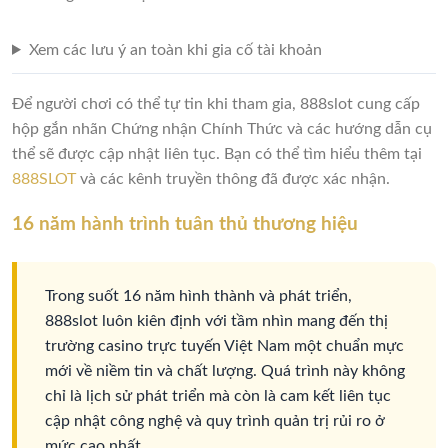
Xem các lưu ý an toàn khi gia cố tài khoản
Để người chơi có thể tự tin khi tham gia, 888slot cung cấp
hộp gắn nhãn
Chứng nhận Chính Thức
và các hướng dẫn cụ
thể sẽ được cập nhật liên tục. Bạn có thể tìm hiểu thêm tại
888SLOT
và các kênh truyền thông đã được xác nhận.
16 năm hành trình tuân thủ thương hiệu
Trong suốt 16 năm hình thành và phát triển,
888slot luôn kiên định với tầm nhìn mang đến thị
trường casino trực tuyến Việt Nam một chuẩn mực
mới về niềm tin và chất lượng. Quá trình này không
chỉ là lịch sử phát triển mà còn là cam kết liên tục
cập nhật công nghệ và quy trình quản trị rủi ro ở
mức cao nhất.