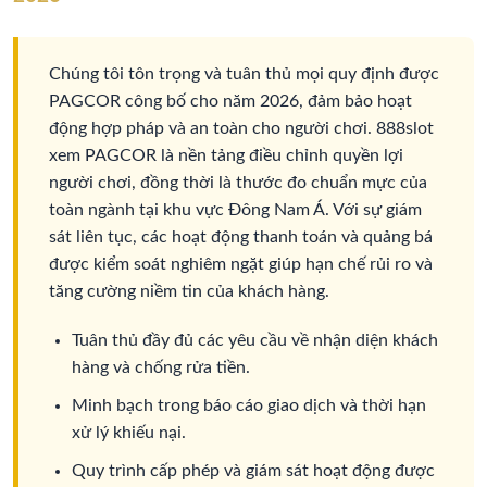
Chúng tôi tôn trọng và tuân thủ mọi quy định được
PAGCOR công bố cho năm 2026, đảm bảo hoạt
động hợp pháp và an toàn cho người chơi. 888slot
xem PAGCOR là nền tảng điều chỉnh quyền lợi
người chơi, đồng thời là thước đo chuẩn mực của
toàn ngành tại khu vực Đông Nam Á. Với sự giám
sát liên tục, các hoạt động thanh toán và quảng bá
được kiểm soát nghiêm ngặt giúp hạn chế rủi ro và
tăng cường niềm tin của khách hàng.
Tuân thủ đầy đủ các yêu cầu về nhận diện khách
hàng và chống rửa tiền.
Minh bạch trong báo cáo giao dịch và thời hạn
xử lý khiếu nại.
Quy trình cấp phép và giám sát hoạt động được