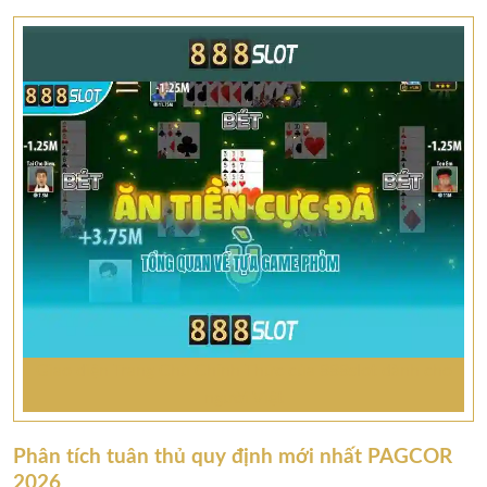
Giao diện Trang Chủ Chính Thức của 888slot dành cho
người Việt
Phân tích tuân thủ quy định mới nhất PAGCOR
2026