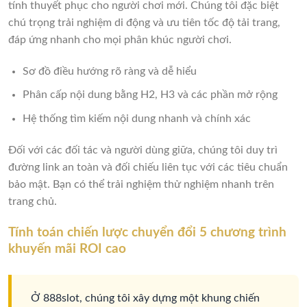
tính thuyết phục cho người chơi mới. Chúng tôi đặc biệt
chú trọng trải nghiệm di động và ưu tiên tốc độ tải trang,
đáp ứng nhanh cho mọi phân khúc người chơi.
Sơ đồ điều hướng rõ ràng và dễ hiểu
Phân cấp nội dung bằng H2, H3 và các phần mở rộng
Hệ thống tìm kiếm nội dung nhanh và chính xác
Đối với các đối tác và người dùng giữa, chúng tôi duy trì
đường link an toàn và đối chiếu liên tục với các tiêu chuẩn
bảo mật. Bạn có thể trải nghiệm thử nghiệm nhanh trên
trang chủ.
Tính toán chiến lược chuyển đổi 5 chương trình
khuyến mãi ROI cao
Ở 888slot, chúng tôi xây dựng một khung chiến