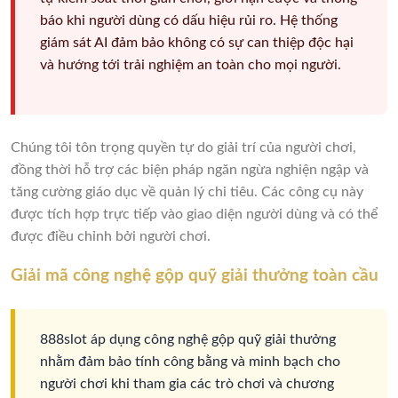
báo khi người dùng có dấu hiệu rủi ro. Hệ thống
giám sát AI đảm bảo không có sự can thiệp độc hại
và hướng tới trải nghiệm an toàn cho mọi người.
Chúng tôi tôn trọng quyền tự do giải trí của người chơi,
đồng thời hỗ trợ các biện pháp ngăn ngừa nghiện ngập và
tăng cường giáo dục về quản lý chi tiêu. Các công cụ này
được tích hợp trực tiếp vào giao diện người dùng và có thể
được điều chỉnh bởi người chơi.
Giải mã công nghệ gộp quỹ giải thưởng toàn cầu
888slot áp dụng công nghệ gộp quỹ giải thưởng
nhằm đảm bảo tính công bằng và minh bạch cho
người chơi khi tham gia các trò chơi và chương