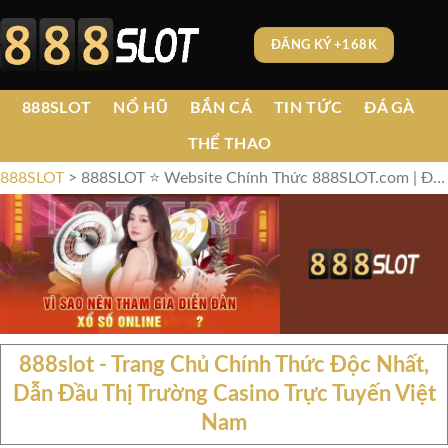
ĐĂNG KÝ +168K
888SLOT
NỔ HŨ
BẮN CÁ
TIN TỨC
ĐÁ GÀ
THỂ THAO
888SLOT
>
888SLOT ⭐️ Website Chính Thức 888SLOT.com | Đăng Ký 99K
888slot - Trang Chủ Chính Thức Độc Nhất,
Dẫn Đầu Thị Trường Casino Trực Tuyến Việt
Nam