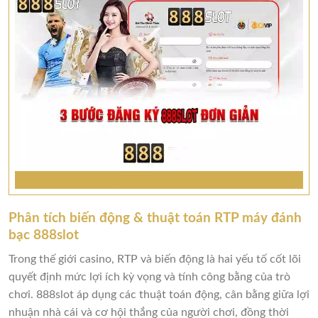
16 năm gắn bó với sứ mệnh uy tín
Phân tích biến động & thuật toán RTP máy đánh
bạc 888slot
Trong thế giới casino, RTP và biến động là hai yếu tố cốt lõi
quyết định mức lợi ích kỳ vọng và tính công bằng của trò
chơi. 888slot áp dụng các thuật toán động, cân bằng giữa lợi
nhuận nhà cái và cơ hội thắng của người chơi, đồng thời