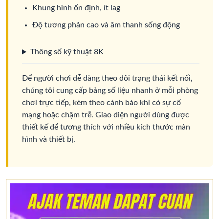
Khung hình ổn định, ít lag
Độ tương phản cao và âm thanh sống động
Thông số kỹ thuật 8K
Để người chơi dễ dàng theo dõi trạng thái kết nối,
chúng tôi cung cấp bảng số liệu nhanh ở mỗi phòng
chơi trực tiếp, kèm theo cảnh báo khi có sự cố
mạng hoặc chậm trễ. Giao diện người dùng được
thiết kế để tương thích với nhiều kích thước màn
hình và thiết bị.