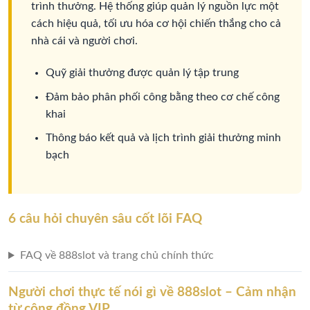
trình thưởng. Hệ thống giúp quản lý nguồn lực một
cách hiệu quả, tối ưu hóa cơ hội chiến thắng cho cả
nhà cái và người chơi.
Quỹ giải thưởng được quản lý tập trung
Đảm bảo phân phối công bằng theo cơ chế công
khai
Thông báo kết quả và lịch trình giải thưởng minh
bạch
6 câu hỏi chuyên sâu cốt lõi FAQ
FAQ về 888slot và trang chủ chính thức
Người chơi thực tế nói gì về 888slot – Cảm nhận
từ cộng đồng VIP