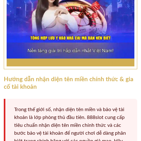
So sánh tuân thủ PAGCOR 2026 với chuẩn quốc tế
Hướng dẫn nhận diện tên miền chính thức & gia
cố tài khoản
Trong thế giới số, nhận diện tên miền và bảo vệ tài
khoản là lớp phòng thủ đầu tiên. 888slot cung cấp
tiêu chuẩn nhận diện tên miền chính thức và các
bước bảo vệ tài khoản để người chơi dễ dàng phân
biệt trang chính hãng với các nguồn giả mạo. Hãy