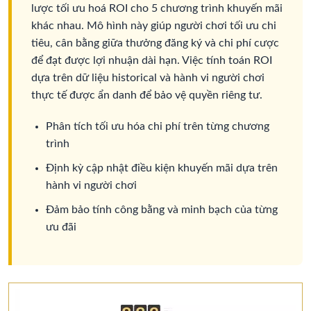
lược tối ưu hoá ROI cho 5 chương trình khuyến mãi
khác nhau. Mô hình này giúp người chơi tối ưu chi
tiêu, cân bằng giữa thưởng đăng ký và chi phí cược
để đạt được lợi nhuận dài hạn. Việc tính toán ROI
dựa trên dữ liệu historical và hành vi người chơi
thực tế được ẩn danh để bảo vệ quyền riêng tư.
Phân tích tối ưu hóa chi phí trên từng chương
trình
Định kỳ cập nhật điều kiện khuyến mãi dựa trên
hành vi người chơi
Đảm bảo tính công bằng và minh bạch của từng
ưu đãi