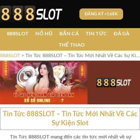
ĐĂNG KÝ +168K
888SLOT
NỔ HŨ
BẮN CÁ
TIN TỨC
ĐÁ GÀ
THỂ THAO
888SLOT
>
Tin Tức 888SLOT – Tin Tức Mới Nhất Về Các Sự Kiện Slot
Tin Tức 888SLOT – Tin Tức Mới Nhất Về Các
Sự Kiện Slot
Tin Tức 888SLOT mang đến các tin tức mới nhất về sự