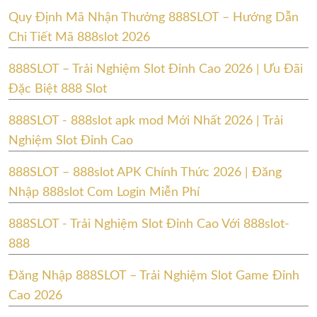
Quy Định Mã Nhận Thưởng 888SLOT – Hướng Dẫn
Chi Tiết Mã 888slot 2026
888SLOT – Trải Nghiệm Slot Đỉnh Cao 2026 | Ưu Đãi
Đặc Biệt 888 Slot
888SLOT - 888slot apk mod Mới Nhất 2026 | Trải
Nghiệm Slot Đỉnh Cao
888SLOT – 888slot APK Chính Thức 2026 | Đăng
Nhập 888slot Com Login Miễn Phí
888SLOT - Trải Nghiệm Slot Đỉnh Cao Với 888slot-
888
Đăng Nhập 888SLOT – Trải Nghiệm Slot Game Đỉnh
Cao 2026