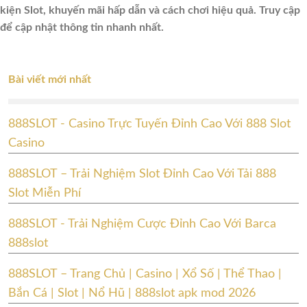
kiện Slot, khuyến mãi hấp dẫn và cách chơi hiệu quả. Truy cập
để cập nhật thông tin nhanh nhất.
Bài viết mới nhất
888SLOT - Casino Trực Tuyến Đỉnh Cao Với 888 Slot
Casino
888SLOT – Trải Nghiệm Slot Đỉnh Cao Với Tải 888
Slot Miễn Phí
888SLOT - Trải Nghiệm Cược Đỉnh Cao Với Barca
888slot
888SLOT – Trang Chủ | Casino | Xổ Số | Thể Thao |
Bắn Cá | Slot | Nổ Hũ | 888slot apk mod 2026