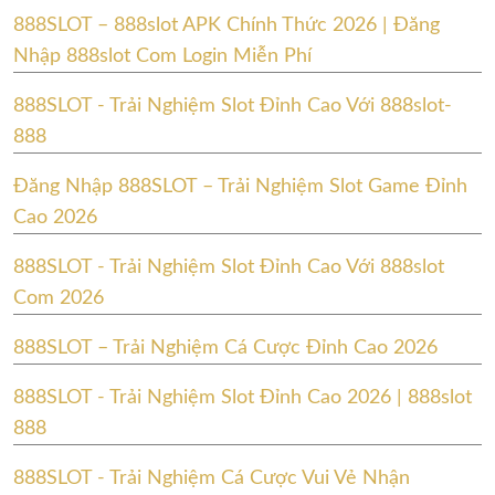
888SLOT – 888slot APK Chính Thức 2026 | Đăng
Nhập 888slot Com Login Miễn Phí
888SLOT - Trải Nghiệm Slot Đỉnh Cao Với 888slot-
888
Đăng Nhập 888SLOT – Trải Nghiệm Slot Game Đỉnh
Cao 2026
888SLOT - Trải Nghiệm Slot Đỉnh Cao Với 888slot
Com 2026
888SLOT – Trải Nghiệm Cá Cược Đỉnh Cao 2026
888SLOT - Trải Nghiệm Slot Đỉnh Cao 2026 | 888slot
888
888SLOT - Trải Nghiệm Cá Cược Vui Vẻ Nhận