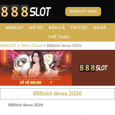
ĐĂNG KÝ +168K
888SLOT
NỔ HŨ
BẮN CÁ
TIN TỨC
ĐÁ GÀ
THỂ THAO
888SLOT
>
TAGs Cloud
>
888slot dewa 2026
888slot dewa 2026
888slot dewa 2026