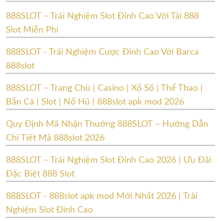
888SLOT – Trải Nghiệm Slot Đỉnh Cao Với Tải 888
Slot Miễn Phí
888SLOT - Trải Nghiệm Cược Đỉnh Cao Với Barca
888slot
888SLOT – Trang Chủ | Casino | Xổ Số | Thể Thao |
Bắn Cá | Slot | Nổ Hũ | 888slot apk mod 2026
Quy Định Mã Nhận Thưởng 888SLOT – Hướng Dẫn
Chi Tiết Mã 888slot 2026
888SLOT – Trải Nghiệm Slot Đỉnh Cao 2026 | Ưu Đãi
Đặc Biệt 888 Slot
888SLOT - 888slot apk mod Mới Nhất 2026 | Trải
Nghiệm Slot Đỉnh Cao