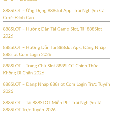
888SLOT – Ứng Dụng 888slot App: Trải Nghiệm Cá
Cược Đỉnh Cao
888SLOT – Hướng Dẫn Tải Game Slot, Tải 888Slot
2026
888SLOT – Hướng Dẫn Tải 888slot Apk, Đăng Nhập
888slot Com Login 2026
888SLOT – Trang Chủ Slot 888SLOT Chính Thức
Không Bị Chặn 2026
888SLOT – Đăng Nhập 888slot Com Login Trực Tuyến
2026
888SLOT – Tải 888SLOT Miễn Phí, Trải Nghiệm Tải
888SLOT Trực Tuyến 2026