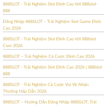
888SLOT - Trải Nghiệm Slot Đỉnh Cao Với 888slot-
888
Đăng Nhập 888SLOT – Trải Nghiệm Slot Game Đỉnh
Cao 2026
888SLOT - Trải Nghiệm Slot Đỉnh Cao Với 888slot
Com 2026
888SLOT – Trải Nghiệm Cá Cược Đỉnh Cao 2026
888SLOT - Trải Nghiệm Slot Đỉnh Cao 2026 | 888slot
888
888SLOT - Trải Nghiệm Cá Cược Vui Vẻ Nhận
Thưởng Hấp Dẫn 2026
888SLOT – Hướng Dẫn Đăng Nhập 888SLOT, Trải