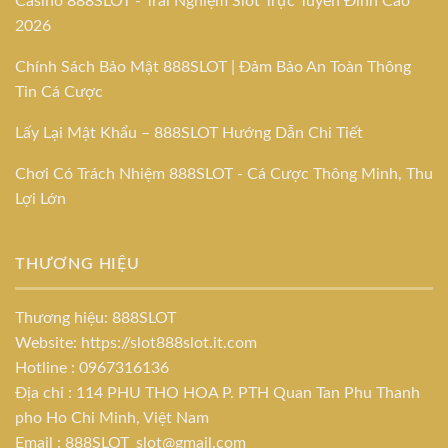
Casino 888SLOT - Trải Nghiệm Slot Trực Tuyến Đỉnh Cao
2026
Chính Sách Bảo Mật 888SLOT | Đảm Bảo An Toàn Thông
Tin Cá Cược
Lấy Lại Mật Khẩu – 888SLOT Hướng Dẫn Chi Tiết
Chơi Có Trách Nhiệm 888SLOT - Cá Cược Thông Minh, Thu
Lợi Lớn
THƯƠNG HIỆU
Thương hiệu: 888SLOT
Website:
https://slot888slot.it.com
Hotline : 0967316136
Địa chỉ : 114 PHU THO HOA P. PTH Quan Tan Phu Thanh
pho Ho Chi Minh, Việt Nam
Email :
888SLOT_slot@gmail.com