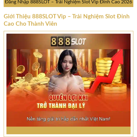
Đăng Nhập 888SLOT – Trải Nghiệm Slot Vip Đỉnh Cao 2026
Giới Thiệu 888SLOT Vip – Trải Nghiệm Slot Đỉnh
Cao Cho Thành Viên
Trải Nghiệm Slot Vip