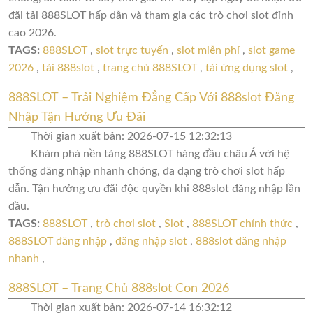
đãi tải 888SLOT hấp dẫn và tham gia các trò chơi slot đỉnh
cao 2026.
TAGS:
888SLOT
,
slot trực tuyến
,
slot miễn phí
,
slot game
2026
,
tải 888slot
,
trang chủ 888SLOT
,
tải ứng dụng slot
,
888SLOT – Trải Nghiệm Đẳng Cấp Với 888slot Đăng
Nhập Tận Hưởng Ưu Đãi
Thời gian xuất bản: 2026-07-15 12:32:13
Khám phá nền tảng 888SLOT hàng đầu châu Á với hệ
thống đăng nhập nhanh chóng, đa dạng trò chơi slot hấp
dẫn. Tận hưởng ưu đãi độc quyền khi 888slot đăng nhập lần
đầu.
TAGS:
888SLOT
,
trò chơi slot
,
Slot
,
888SLOT chính thức
,
888SLOT đăng nhập
,
đăng nhập slot
,
888slot đăng nhập
nhanh
,
888SLOT – Trang Chủ 888slot Con 2026
Thời gian xuất bản: 2026-07-14 16:32:12