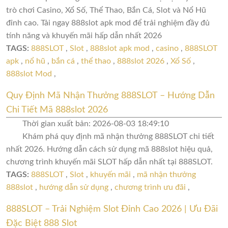
trò chơi Casino, Xổ Số, Thể Thao, Bắn Cá, Slot và Nổ Hũ
đỉnh cao. Tải ngay 888slot apk mod để trải nghiệm đầy đủ
tính năng và khuyến mãi hấp dẫn nhất 2026
TAGS:
888SLOT
,
Slot
,
888slot apk mod
,
casino
,
888SLOT
apk
,
nổ hũ
,
bắn cá
,
thể thao
,
888slot 2026
,
Xổ Số
,
888slot Mod
,
Quy Định Mã Nhận Thưởng 888SLOT – Hướng Dẫn
Chi Tiết Mã 888slot 2026
Thời gian xuất bản: 2026-08-03 18:49:10
Khám phá quy định mã nhận thưởng 888SLOT chi tiết
nhất 2026. Hướng dẫn cách sử dụng mã 888slot hiệu quả,
chương trình khuyến mãi SLOT hấp dẫn nhất tại 888SLOT.
TAGS:
888SLOT
,
Slot
,
khuyến mãi
,
mã nhận thưởng
888slot
,
hướng dẫn sử dụng
,
chương trình ưu đãi
,
888SLOT – Trải Nghiệm Slot Đỉnh Cao 2026 | Ưu Đãi
Đặc Biệt 888 Slot