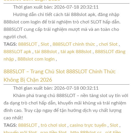
Thời gian xuất bản: 2026-07-18 20:32:11
Hướng dẫn chi tiết cách tải 888slot apk, đăng nhập
888slot com login để trải nghiệm trò chơi SLOT hấp dẫn.
888SLOT cung cấp trải nghiệm mượt mà và an toàn cho
người chơi.
TAGS:
888SLOT
,
Slot
,
888SLOT chính thức
,
chơi Slot
,
888SLOT apk
,
tải 888slot
,
tải apk 888slot
,
888SLOT đăng
nhập
,
888slot com login
,
888SLOT – Trang Chủ Slot 888SLOT Chính Thức
Không Bị Chặn 2026
Thời gian xuất bản: 2026-07-18 00:32:11
Khám phá trang chủ 888SLOT – nền tảng slot uy tín với
đa dạng trò chơi hấp dẫn, khuyến mãi khủng và trải nghiệm
đỉnh cao. Truy cập ngay để tận hưởng dịch vụ chất lượng
cao nhất!
TAGS:
888SLOT
,
trò chơi slot
,
casino trực tuyến
,
Slot
,
khuyến mãi Slot
,
nạp tiền Slot
,
http 888slot cc
,
rút tiền