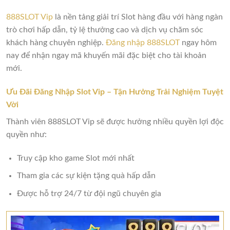
888SLOT Vip
là nền tảng giải trí Slot hàng đầu với hàng ngàn
trò chơi hấp dẫn, tỷ lệ thưởng cao và dịch vụ chăm sóc
khách hàng chuyên nghiệp.
Đăng nhập 888SLOT
ngay hôm
nay để nhận ngay mã khuyến mãi đặc biệt cho tài khoản
mới.
Ưu Đãi Đăng Nhập Slot Vip – Tận Hưởng Trải Nghiệm Tuyệt
Vời
Thành viên 888SLOT Vip sẽ được hưởng nhiều quyền lợi độc
quyền như:
Truy cập kho game Slot mới nhất
Tham gia các sự kiện tặng quà hấp dẫn
Được hỗ trợ 24/7 từ đội ngũ chuyên gia