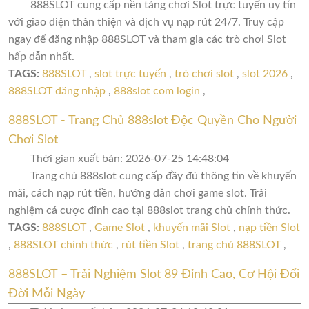
888SLOT cung cấp nền tảng chơi Slot trực tuyến uy tín
với giao diện thân thiện và dịch vụ nạp rút 24/7. Truy cập
ngay để đăng nhập 888SLOT và tham gia các trò chơi Slot
hấp dẫn nhất.
TAGS:
888SLOT
,
slot trực tuyến
,
trò chơi slot
,
slot 2026
,
888SLOT đăng nhập
,
888slot com login
,
888SLOT - Trang Chủ 888slot Độc Quyền Cho Người
Chơi Slot
Thời gian xuất bản: 2026-07-25 14:48:04
Trang chủ 888slot cung cấp đầy đủ thông tin về khuyến
mãi, cách nạp rút tiền, hướng dẫn chơi game slot. Trải
nghiệm cá cược đỉnh cao tại 888slot trang chủ chính thức.
TAGS:
888SLOT
,
Game Slot
,
khuyến mãi Slot
,
nạp tiền Slot
,
888SLOT chính thức
,
rút tiền Slot
,
trang chủ 888SLOT
,
888SLOT – Trải Nghiệm Slot 89 Đỉnh Cao, Cơ Hội Đổi
Đời Mỗi Ngày