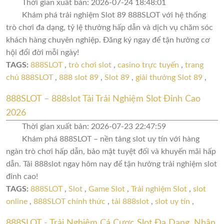
Thời gian xuất bản: 2026-07-24 18:48:01
Khám phá trải nghiệm Slot 89 888SLOT với hệ thống
trò chơi đa dạng, tỷ lệ thưởng hấp dẫn và dịch vụ chăm sóc
khách hàng chuyên nghiệp. Đăng ký ngay để tận hưởng cơ
hội đổi đời mỗi ngày!
TAGS:
888SLOT
,
trò chơi slot
,
casino trực tuyến
,
trang
chủ 888SLOT
,
888 slot 89
,
Slot 89
,
giải thưởng Slot 89
,
888SLOT – 888slot Tải Trải Nghiệm Slot Đỉnh Cao
2026
Thời gian xuất bản: 2026-07-23 22:47:59
Khám phá 888SLOT – nền tảng slot uy tín với hàng
ngàn trò chơi hấp dẫn, bảo mật tuyệt đối và khuyến mãi hấp
dẫn. Tải 888slot ngay hôm nay để tận hưởng trải nghiệm slot
đỉnh cao!
TAGS:
888SLOT
,
Slot
,
Game Slot
,
Trải nghiệm Slot
,
slot
online
,
888SLOT chính thức
,
tải 888slot
,
slot uy tín
,
888SLOT - Trải Nghiệm Cá Cược Slot Đa Dạng, Nhận