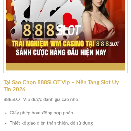
Lợi Ích 888slot Vip
Tại Sao Chọn 888SLOT Vip – Nền Tảng Slot Uy
Tín 2026
888SLOT Vip được đánh giá cao nhờ:
Giấy phép hoạt động hợp pháp
Thiết kế giao diện thân thiện, dễ sử dụng