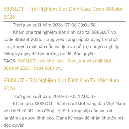
888SLOT – Trải Nghiệm Slot Đỉnh Cao, Code 888slot
2026
Thời gian xuất bản: 2026-07-06 08:01:58
Khám phá trải nghiệm slot đỉnh cao tại 888SLOT với
code 888slot 2026. Trang web cung cấp đa dạng trò chơi
slot, khuyến mãi hấp dẫn và dịch vụ hỗ trợ chuyên nghiệp.
Đăng ký ngay để tận hưởng ưu đãi độc quyền.
TAGS:
888SLOT
,
trò chơi slot
,
Slot
,
khuyến mãi Slot
,
888slot 2026
,
code 888slot
,
888SLOT - Trải Nghiệm Slot Đỉnh Cao Tại Việt Nam
2026
Thời gian xuất bản: 2026-07-05 12:00:37
Khám phá 888SLOT - Sảnh chơi slot hàng đầu Việt Nam
với thiết kế 3D sinh động, tỷ lệ thưởng hấp dẫn và trải
nghiệm cá cược đỉnh cao. Đăng ký ngay để nhận khuyến mãi
độc quyền!