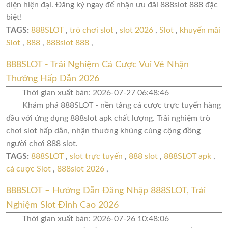
diện hiện đại. Đăng ký ngay để nhận ưu đãi 888slot 888 đặc
biệt!
TAGS:
888SLOT
,
trò chơi slot
,
slot 2026
,
Slot
,
khuyến mãi
Slot
,
888
,
888slot 888
,
888SLOT - Trải Nghiệm Cá Cược Vui Vẻ Nhận
Thưởng Hấp Dẫn 2026
Thời gian xuất bản: 2026-07-27 06:48:46
Khám phá 888SLOT - nền tảng cá cược trực tuyến hàng
đầu với ứng dụng 888slot apk chất lượng. Trải nghiệm trò
chơi slot hấp dẫn, nhận thưởng khủng cùng cộng đồng
người chơi 888 slot.
TAGS:
888SLOT
,
slot trực tuyến
,
888 slot
,
888SLOT apk
,
cá cược Slot
,
888slot 2026
,
888SLOT – Hướng Dẫn Đăng Nhập 888SLOT, Trải
Nghiệm Slot Đỉnh Cao 2026
Thời gian xuất bản: 2026-07-26 10:48:06