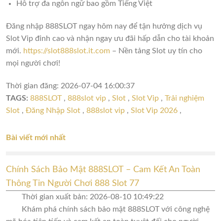
Hỗ trợ đa ngôn ngữ bao gồm Tiếng Việt
Đăng nhập 888SLOT ngay hôm nay để tận hưởng dịch vụ
Slot Vip đỉnh cao và nhận ngay ưu đãi hấp dẫn cho tài khoản
mới.
https://slot888slot.it.com
– Nền tảng Slot uy tín cho
mọi người chơi!
Thời gian đăng: 2026-07-04 16:00:37
TAGS:
888SLOT
,
888slot vip
,
Slot
,
Slot Vip
,
Trải nghiệm
Slot
,
Đăng Nhập Slot
,
888slot vip
,
Slot Vip 2026
,
Bài viết mới nhất
Chính Sách Bảo Mật 888SLOT – Cam Kết An Toàn
Thông Tin Người Chơi 888 Slot 77
Thời gian xuất bản: 2026-08-10 10:49:22
Khám phá chính sách bảo mật 888SLOT với công nghệ