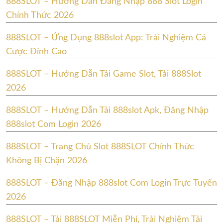
888SLOT – Hướng Dẫn Đăng Nhập 888 Slot Login
Chính Thức 2026
888SLOT – Ứng Dụng 888slot App: Trải Nghiệm Cá
Cược Đỉnh Cao
888SLOT – Hướng Dẫn Tải Game Slot, Tải 888Slot
2026
888SLOT – Hướng Dẫn Tải 888slot Apk, Đăng Nhập
888slot Com Login 2026
888SLOT – Trang Chủ Slot 888SLOT Chính Thức
Không Bị Chặn 2026
888SLOT – Đăng Nhập 888slot Com Login Trực Tuyến
2026
888SLOT – Tải 888SLOT Miễn Phí, Trải Nghiệm Tải