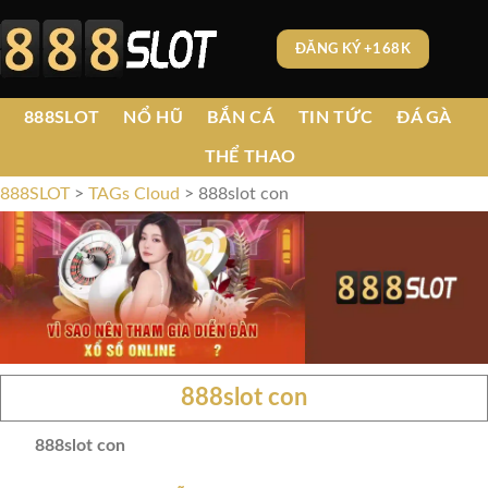
ĐĂNG KÝ +168K
888SLOT
NỔ HŨ
BẮN CÁ
TIN TỨC
ĐÁ GÀ
THỂ THAO
888SLOT
>
TAGs Cloud
>
888slot con
888slot con
888slot con