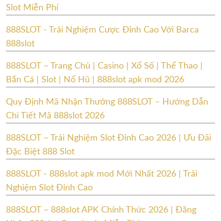
Slot Miễn Phí
888SLOT - Trải Nghiệm Cược Đỉnh Cao Với Barca
888slot
888SLOT – Trang Chủ | Casino | Xổ Số | Thể Thao |
Bắn Cá | Slot | Nổ Hũ | 888slot apk mod 2026
Quy Định Mã Nhận Thưởng 888SLOT – Hướng Dẫn
Chi Tiết Mã 888slot 2026
888SLOT – Trải Nghiệm Slot Đỉnh Cao 2026 | Ưu Đãi
Đặc Biệt 888 Slot
888SLOT - 888slot apk mod Mới Nhất 2026 | Trải
Nghiệm Slot Đỉnh Cao
888SLOT – 888slot APK Chính Thức 2026 | Đăng