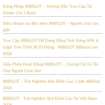
Đăng Nhập 888SLOT – Hướng Dẫn Truy Cập Tài
Khoản Chỉ 3 Bước
Điều khoản và điều kiện 888SLOT – Người chơi cần
biết
Truy Cập 888SLOT Dễ Dàng Bằng Tính Năng APK &
Login Trên Thiết Bị Di Động - 888SLOT 888slot.com
2026
Giấy Phép Hoạt Động 888SLOT – Chứng Chỉ Uy Tín
Cho Người Chơi Slot
888SLOT – Trải Nghiệm Slot Đỉnh Cao, Code 888slot
2026
888SLOT - Trải Nghiệm Slot Đỉnh Cao Tại Việt Nam