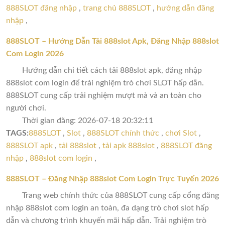
888SLOT đăng nhập
,
trang chủ 888SLOT
,
hướng dẫn đăng
nhập
,
888SLOT – Hướng Dẫn Tải 888slot Apk, Đăng Nhập 888slot
Com Login 2026
Hướng dẫn chi tiết cách tải 888slot apk, đăng nhập
888slot com login để trải nghiệm trò chơi SLOT hấp dẫn.
888SLOT cung cấp trải nghiệm mượt mà và an toàn cho
người chơi.
Thời gian đăng: 2026-07-18 20:32:11
TAGS:
888SLOT
,
Slot
,
888SLOT chính thức
,
chơi Slot
,
888SLOT apk
,
tải 888slot
,
tải apk 888slot
,
888SLOT đăng
nhập
,
888slot com login
,
888SLOT – Đăng Nhập 888slot Com Login Trực Tuyến 2026
Trang web chính thức của 888SLOT cung cấp cổng đăng
nhập 888slot com login an toàn, đa dạng trò chơi slot hấp
dẫn và chương trình khuyến mãi hấp dẫn. Trải nghiệm trò