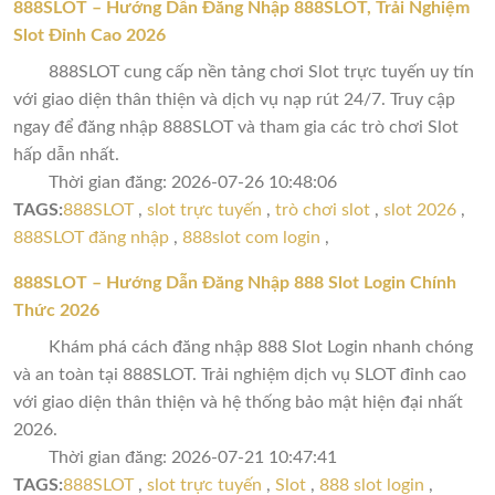
888SLOT – Hướng Dẫn Đăng Nhập 888SLOT, Trải Nghiệm
Slot Đỉnh Cao 2026
888SLOT cung cấp nền tảng chơi Slot trực tuyến uy tín
với giao diện thân thiện và dịch vụ nạp rút 24/7. Truy cập
ngay để đăng nhập 888SLOT và tham gia các trò chơi Slot
hấp dẫn nhất.
Thời gian đăng: 2026-07-26 10:48:06
TAGS:
888SLOT
,
slot trực tuyến
,
trò chơi slot
,
slot 2026
,
888SLOT đăng nhập
,
888slot com login
,
888SLOT – Hướng Dẫn Đăng Nhập 888 Slot Login Chính
Thức 2026
Khám phá cách đăng nhập 888 Slot Login nhanh chóng
và an toàn tại 888SLOT. Trải nghiệm dịch vụ SLOT đỉnh cao
với giao diện thân thiện và hệ thống bảo mật hiện đại nhất
2026.
Thời gian đăng: 2026-07-21 10:47:41
TAGS:
888SLOT
,
slot trực tuyến
,
Slot
,
888 slot login
,