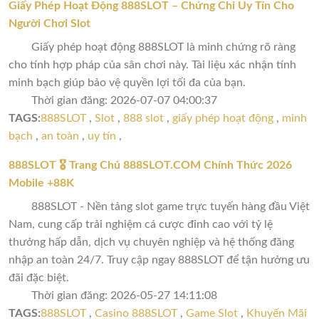
Giấy Phép Hoạt Động 888SLOT – Chứng Chỉ Uy Tín Cho
Người Chơi Slot
Giấy phép hoạt động 888SLOT là minh chứng rõ ràng
cho tính hợp pháp của sân chơi này. Tài liệu xác nhận tính
minh bạch giúp bảo vệ quyền lợi tối đa của bạn.
Thời gian đăng: 2026-07-07 04:00:37
TAGS:
888SLOT
,
Slot
,
888 slot
,
giấy phép hoạt động
,
minh
bạch
,
an toàn
,
uy tín
,
888SLOT 🎖️ Trang Chủ 888SLOT.COM Chính Thức 2026
Mobile +88K
888SLOT - Nền tảng slot game trực tuyến hàng đầu Việt
Nam, cung cấp trải nghiệm cá cược đỉnh cao với tỷ lệ
thưởng hấp dẫn, dịch vụ chuyên nghiệp và hệ thống đăng
nhập an toàn 24/7. Truy cập ngay 888SLOT để tận hưởng ưu
đãi đặc biệt.
Thời gian đăng: 2026-05-27 14:11:08
TAGS:
888SLOT
,
Casino 888SLOT
,
Game Slot
,
Khuyến Mãi