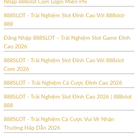
Nhập 888slot Com Login Miễn Phí
888SLOT - Trải Nghiệm Slot Đỉnh Cao Với 888slot-
888
Đăng Nhập 888SLOT – Trải Nghiệm Slot Game Đỉnh
Cao 2026
888SLOT - Trải Nghiệm Slot Đỉnh Cao Với 888slot
Com 2026
888SLOT – Trải Nghiệm Cá Cược Đỉnh Cao 2026
888SLOT - Trải Nghiệm Slot Đỉnh Cao 2026 | 888slot
888
888SLOT - Trải Nghiệm Cá Cược Vui Vẻ Nhận
Thưởng Hấp Dẫn 2026