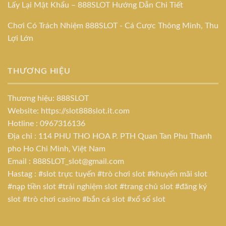
Lấy Lại Mật Khẩu – 888SLOT Hướng Dẫn Chi Tiết
Chơi Có Trách Nhiệm 888SLOT - Cá Cược Thông Minh, Thu
Lợi Lớn
THƯƠNG HIỆU
Thương hiệu: 888SLOT
Website:
https://slot888slot.it.com
Hotline : 0967316136
Địa chỉ : 114 PHU THO HOA P. PTH Quan Tan Phu Thanh
pho Ho Chi Minh, Việt Nam
Email :
888SLOT_slot@gmail.com
Hastag : #slot trực tuyến #trò chơi slot #khuyến mãi slot
#nạp tiền slot #trải nghiệm slot #trang chủ slot #đăng ký
slot #trò chơi casino #bắn cá slot #xổ số slot