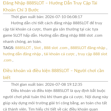
Đăng Nhập 888SLOT – Hướng Dẫn Truy Cập Tài
Khoản Chỉ 3 Bước
Thời gian xuất bản: 2026-07-10 06:08:17
Hướng dẫn chi tiết cách đăng nhập 888SLOT để truy
cập tài khoản cá cược, tham gia săn thưởng tại các tựa
game SLOT hấp dẫn. Hướng dẫn đăng nhập 888 slot .com
nhanh chóng, an toàn.
TAGS:
888SLOT
,
Slot
,
888 slot .com
,
888SLOT đăng nhập
,
hướng dẫn đăng nhập
,
tài khoản cá cược
,
truy cập 888 slot
.com
,
Điều khoản và điều kiện 888SLOT – Người chơi cần
biết
Thời gian xuất bản: 2026-07-08 19:12:35
Điều khoản và điều kiện 888SLOT là quy định bắt buộc
người chơi phải tuân thủ khi tham gia cá cược. Nội dung này
giúp xây dựng môi trường giải trí công bằng, an toàn cho tất
cả thành viên. Tìm hiểu chi tiết về các điều khoản quan