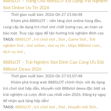
888SLOT – Trang Chủ 888SLOT Đa Dạng Trải Nghiệm
Slot Online Uy Tín 2026
Thời gian xuất bản: 2026-06-27 21:06:48
Khám phá 888SLOT – nền tảng slot online hàng đầu,
cung cấp đa dạng trò chơi slot chất lượng cao, an toàn và
bảo mật. Truy cập ngay để tận hưởng trải nghiệm đỉnh cao.
TAGS:
888SLOT
,
trò chơi slot
,
Slot
,
Game Slot
,
Trải
nghiệm Slot
,
slot online
,
slot uy tín
,
https 888slot com
,
dịch vụ slot
,
888SLOT – Trải Nghiệm Slot Đỉnh Cao Cùng Ưu Đãi
888slot Dewa 2026
Thời gian xuất bản: 2026-06-27 01:07:48
Khám phá trang web 888SLOT chính thức với đa dạng
trò chơi slot hấp dẫn, khuyến mãi 888slot dewa đặc biệt và
trải nghiệm cá cược đỉnh cao nhất năm 2026. Đăng ký ngay
để nhận quà tặng hấp dẫn!
TAGS:
888SLOT
,
trò chơi slot
,
Slot
,
khuyến mãi Slot
,