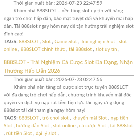
Thời gian xuất bản: 2026-07-23 22:47:59
Khám phá 888SLOT – nền tảng slot uy tín với hàng
ngàn trò chơi hấp dẫn, bảo mật tuyệt đối và khuyến mãi hấp
dẫn. Tải 888slot ngay hôm nay để tận hưởng trải nghiệm slot
đỉnh cao!
TAGS:
888SLOT
,
Slot
,
Game Slot
,
Trải nghiệm Slot
,
slot
online
,
888SLOT chính thức
,
tải 888slot
,
slot uy tín
,
888SLOT - Trải Nghiệm Cá Cược Slot Đa Dạng, Nhận
Thưởng Hấp Dẫn 2026
Thời gian xuất bản: 2026-07-23 02:47:56
Khám phá nền tảng cá cược slot trực tuyến 888SLOT
với đa dạng trò chơi hấp dẫn, chương trình khuyến mãi độc
quyền và dịch vụ nạp rút tiền tiện lợi. Tải ngay ứng dụng
888slot tải để tham gia ngay hôm nay!
TAGS:
888SLOT
,
trò chơi slot
,
khuyến mãi Slot
,
nạp tiền
Slot
,
hướng dẫn Slot
,
slot online
,
cá cược Slot
,
tải 888slot
,
rút tiền Slot
,
đại lý slot
,