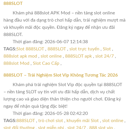
888SLOT
Khám phá 888slot APK Mod – nền tảng slot online
hàng đầu với đa dạng trò chơi hấp dẫn, trải nghiệm mượt mà
và khuyến mãi độc quyền. Đăng ký ngay để nhận ưu đãi
888SLOT.
Thời gian đăng: 2026-06-07 12:14:38
TAGS:
Slot 888SLOT
,
888SLOT
,
slot trực tuyến
,
Slot
,
888slot apk mod
,
slot online
,
888SLOT apk
,
slot 24/7
,
888slot Mod
,
Slot Cao Cấp
,
888SLOT – Trải Nghiệm Slot Vip Không Tương Tác 2026
Khám phá trải nghiệm Slot Vip độc quyền tại 888SLOT
– nền tảng SLOT uy tín với ưu đãi hấp dẫn, dịch vụ chất
lượng cao và giao diện thân thiện cho người chơi. Đăng ký
ngay để nhận quà tặng đặc biệt!
Thời gian đăng: 2026-05-28 02:42:20
TAGS:
888SLOT
,
trò chơi slot
,
khuyến mãi Slot
,
slot online
,
slot đổi thưởng
,
slot miễn phí
,
slot 24/7
,
888 slot vip
,