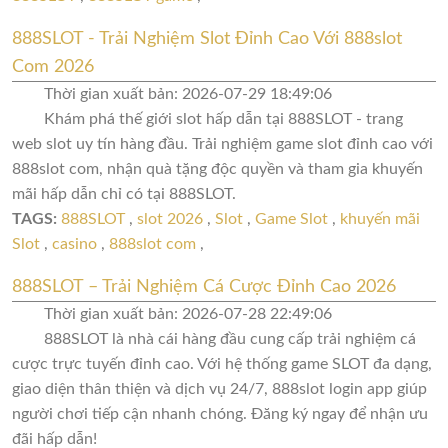
888SLOT - Trải Nghiệm Slot Đỉnh Cao Với 888slot
Com 2026
Thời gian xuất bản: 2026-07-29 18:49:06
Khám phá thế giới slot hấp dẫn tại 888SLOT - trang
web slot uy tín hàng đầu. Trải nghiệm game slot đỉnh cao với
888slot com, nhận quà tặng độc quyền và tham gia khuyến
mãi hấp dẫn chỉ có tại 888SLOT.
TAGS:
888SLOT
,
slot 2026
,
Slot
,
Game Slot
,
khuyến mãi
Slot
,
casino
,
888slot com
,
888SLOT – Trải Nghiệm Cá Cược Đỉnh Cao 2026
Thời gian xuất bản: 2026-07-28 22:49:06
888SLOT là nhà cái hàng đầu cung cấp trải nghiệm cá
cược trực tuyến đỉnh cao. Với hệ thống game SLOT đa dạng,
giao diện thân thiện và dịch vụ 24/7, 888slot login app giúp
người chơi tiếp cận nhanh chóng. Đăng ký ngay để nhận ưu
đãi hấp dẫn!