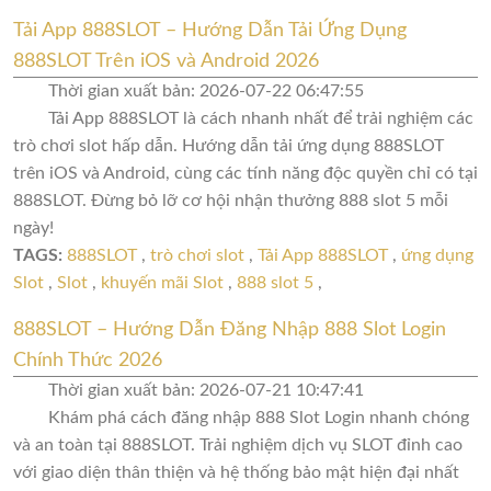
Tải App 888SLOT – Hướng Dẫn Tải Ứng Dụng
888SLOT Trên iOS và Android 2026
Thời gian xuất bản: 2026-07-22 06:47:55
Tải App 888SLOT là cách nhanh nhất để trải nghiệm các
trò chơi slot hấp dẫn. Hướng dẫn tải ứng dụng 888SLOT
trên iOS và Android, cùng các tính năng độc quyền chỉ có tại
888SLOT. Đừng bỏ lỡ cơ hội nhận thưởng 888 slot 5 mỗi
ngày!
TAGS:
888SLOT
,
trò chơi slot
,
Tải App 888SLOT
,
ứng dụng
Slot
,
Slot
,
khuyến mãi Slot
,
888 slot 5
,
888SLOT – Hướng Dẫn Đăng Nhập 888 Slot Login
Chính Thức 2026
Thời gian xuất bản: 2026-07-21 10:47:41
Khám phá cách đăng nhập 888 Slot Login nhanh chóng
và an toàn tại 888SLOT. Trải nghiệm dịch vụ SLOT đỉnh cao
với giao diện thân thiện và hệ thống bảo mật hiện đại nhất