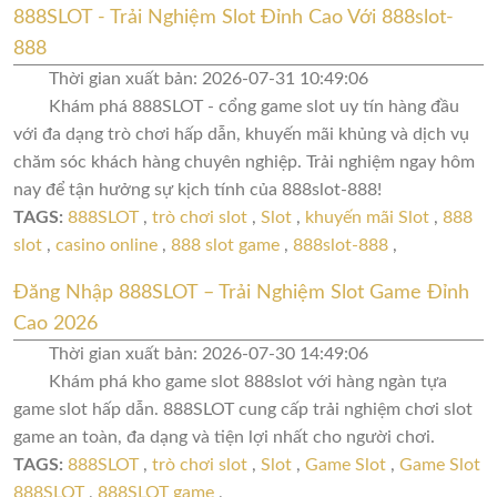
888SLOT - Trải Nghiệm Slot Đỉnh Cao Với 888slot-
888
Thời gian xuất bản: 2026-07-31 10:49:06
Khám phá 888SLOT - cổng game slot uy tín hàng đầu
với đa dạng trò chơi hấp dẫn, khuyến mãi khủng và dịch vụ
chăm sóc khách hàng chuyên nghiệp. Trải nghiệm ngay hôm
nay để tận hưởng sự kịch tính của 888slot-888!
TAGS:
888SLOT
,
trò chơi slot
,
Slot
,
khuyến mãi Slot
,
888
slot
,
casino online
,
888 slot game
,
888slot-888
,
Đăng Nhập 888SLOT – Trải Nghiệm Slot Game Đỉnh
Cao 2026
Thời gian xuất bản: 2026-07-30 14:49:06
Khám phá kho game slot 888slot với hàng ngàn tựa
game slot hấp dẫn. 888SLOT cung cấp trải nghiệm chơi slot
game an toàn, đa dạng và tiện lợi nhất cho người chơi.
TAGS:
888SLOT
,
trò chơi slot
,
Slot
,
Game Slot
,
Game Slot
888SLOT
,
888SLOT game
,