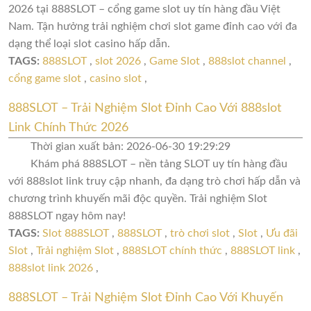
2026 tại 888SLOT – cổng game slot uy tín hàng đầu Việt
Nam. Tận hưởng trải nghiệm chơi slot game đỉnh cao với đa
dạng thể loại slot casino hấp dẫn.
TAGS:
888SLOT
,
slot 2026
,
Game Slot
,
888slot channel
,
cổng game slot
,
casino slot
,
888SLOT – Trải Nghiệm Slot Đỉnh Cao Với 888slot
Link Chính Thức 2026
Thời gian xuất bản: 2026-06-30 19:29:29
Khám phá 888SLOT – nền tảng SLOT uy tín hàng đầu
với 888slot link truy cập nhanh, đa dạng trò chơi hấp dẫn và
chương trình khuyến mãi độc quyền. Trải nghiệm Slot
888SLOT ngay hôm nay!
TAGS:
Slot 888SLOT
,
888SLOT
,
trò chơi slot
,
Slot
,
Ưu đãi
Slot
,
Trải nghiệm Slot
,
888SLOT chính thức
,
888SLOT link
,
888slot link 2026
,
888SLOT – Trải Nghiệm Slot Đỉnh Cao Với Khuyến