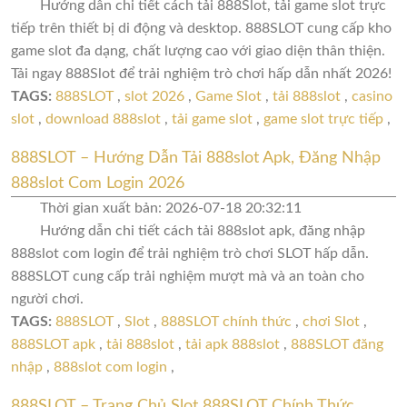
Hướng dẫn chi tiết cách tải 888Slot, tải game slot trực
tiếp trên thiết bị di động và desktop. 888SLOT cung cấp kho
game slot đa dạng, chất lượng cao với giao diện thân thiện.
Tải ngay 888Slot để trải nghiệm trò chơi hấp dẫn nhất 2026!
TAGS:
888SLOT
,
slot 2026
,
Game Slot
,
tải 888slot
,
casino
slot
,
download 888slot
,
tải game slot
,
game slot trực tiếp
,
888SLOT – Hướng Dẫn Tải 888slot Apk, Đăng Nhập
888slot Com Login 2026
Thời gian xuất bản: 2026-07-18 20:32:11
Hướng dẫn chi tiết cách tải 888slot apk, đăng nhập
888slot com login để trải nghiệm trò chơi SLOT hấp dẫn.
888SLOT cung cấp trải nghiệm mượt mà và an toàn cho
người chơi.
TAGS:
888SLOT
,
Slot
,
888SLOT chính thức
,
chơi Slot
,
888SLOT apk
,
tải 888slot
,
tải apk 888slot
,
888SLOT đăng
nhập
,
888slot com login
,
888SLOT – Trang Chủ Slot 888SLOT Chính Thức