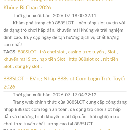
Không Bị Chặn 2026
Thời gian xuất bản: 2026-07-18 00:32:11
Khám phá trang chủ 888SLOT – nền tảng slot uy tín với
đa dạng trò chơi hấp dẫn, khuyến mãi khủng và trải nghiệm
đỉnh cao. Truy cập ngay để tận hưởng dịch vụ chất lượng
cao nhất!
TAGS:
888SLOT
,
trò chơi slot
,
casino trực tuyến
,
Slot
,
khuyến mãi Slot
,
nạp tiền Slot
,
http 888slot cc
,
rút tiền
Slot
,
đăng ký slot
,
888SLOT – Đăng Nhập 888slot Com Login Trực Tuyến
2026
Thời gian xuất bản: 2026-07-17 04:32:12
Trang web chính thức của 888SLOT cung cấp cổng đăng
nhập 888slot com login an toàn, đa dạng trò chơi slot hấp
dẫn và chương trình khuyến mãi hấp dẫn. Trải nghiệm trò
chơi trực tuyến chất lượng cao tại 888SLOT.