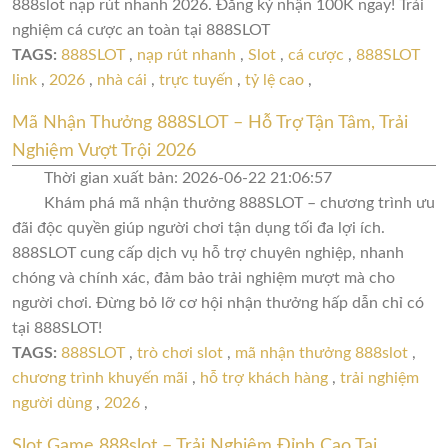
888slot nạp rút nhanh 2026. Đăng ký nhận 100K ngay! Trải
nghiệm cá cược an toàn tại 888SLOT
TAGS:
888SLOT
,
nạp rút nhanh
,
Slot
,
cá cược
,
888SLOT
link
,
2026
,
nhà cái
,
trực tuyến
,
tỷ lệ cao
,
Mã Nhận Thưởng 888SLOT – Hỗ Trợ Tận Tâm, Trải
Nghiệm Vượt Trội 2026
Thời gian xuất bản: 2026-06-22 21:06:57
Khám phá mã nhận thưởng 888SLOT – chương trình ưu
đãi độc quyền giúp người chơi tận dụng tối đa lợi ích.
888SLOT cung cấp dịch vụ hỗ trợ chuyên nghiệp, nhanh
chóng và chính xác, đảm bảo trải nghiệm mượt mà cho
người chơi. Đừng bỏ lỡ cơ hội nhận thưởng hấp dẫn chỉ có
tại 888SLOT!
TAGS:
888SLOT
,
trò chơi slot
,
mã nhận thưởng 888slot
,
chương trình khuyến mãi
,
hỗ trợ khách hàng
,
trải nghiệm
người dùng
,
2026
,
Slot Game 888slot – Trải Nghiệm Đỉnh Cao Tại