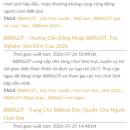
chơi slot hấp dẫn, nhận thưởng khủng cùng cộng đồng
người chơi 888 slot.
TAGS:
888SLOT
,
slot trực tuyến
,
888 slot
,
888SLOT apk
,
cá cược Slot
,
888slot 2026
,
888SLOT – Hướng Dẫn Đăng Nhập 888SLOT, Trải
Nghiệm Slot Đỉnh Cao 2026
Thời gian xuất bản: 2026-07-26 10:48:06
888SLOT cung cấp nền tảng chơi Slot trực tuyến uy tín
với giao diện thân thiện và dịch vụ nạp rút 24/7. Truy cập
ngay để đăng nhập 888SLOT và tham gia các trò chơi Slot
hấp dẫn nhất.
TAGS:
888SLOT
,
slot trực tuyến
,
trò chơi slot
,
slot 2026
,
888SLOT đăng nhập
,
888slot com login
,
888SLOT - Trang Chủ 888slot Độc Quyền Cho Người
Chơi Slot
Thời gian xuất bản: 2026-07-25 14:48:04