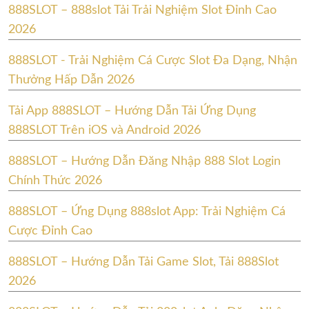
888SLOT – 888slot Tải Trải Nghiệm Slot Đỉnh Cao
2026
888SLOT - Trải Nghiệm Cá Cược Slot Đa Dạng, Nhận
Thưởng Hấp Dẫn 2026
Tải App 888SLOT – Hướng Dẫn Tải Ứng Dụng
888SLOT Trên iOS và Android 2026
888SLOT – Hướng Dẫn Đăng Nhập 888 Slot Login
Chính Thức 2026
888SLOT – Ứng Dụng 888slot App: Trải Nghiệm Cá
Cược Đỉnh Cao
888SLOT – Hướng Dẫn Tải Game Slot, Tải 888Slot
2026