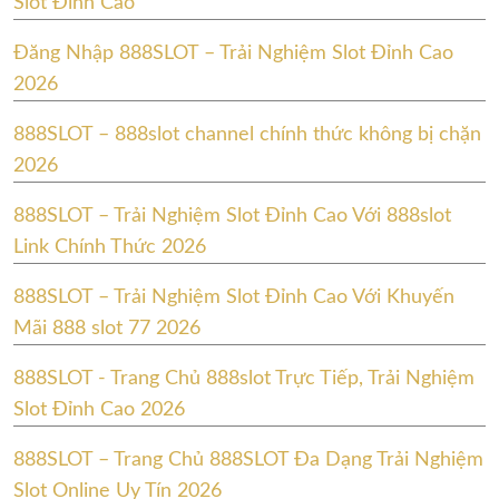
Slot Đỉnh Cao
Đăng Nhập 888SLOT – Trải Nghiệm Slot Đỉnh Cao
2026
888SLOT – 888slot channel chính thức không bị chặn
2026
888SLOT – Trải Nghiệm Slot Đỉnh Cao Với 888slot
Link Chính Thức 2026
888SLOT – Trải Nghiệm Slot Đỉnh Cao Với Khuyến
Mãi 888 slot 77 2026
888SLOT - Trang Chủ 888slot Trực Tiếp, Trải Nghiệm
Slot Đỉnh Cao 2026
888SLOT – Trang Chủ 888SLOT Đa Dạng Trải Nghiệm
Slot Online Uy Tín 2026