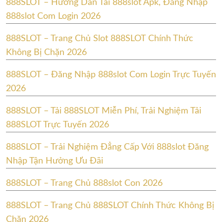
888SLOT – Hướng Dẫn Tải 888slot Apk, Đăng Nhập
888slot Com Login 2026
888SLOT – Trang Chủ Slot 888SLOT Chính Thức
Không Bị Chặn 2026
888SLOT – Đăng Nhập 888slot Com Login Trực Tuyến
2026
888SLOT – Tải 888SLOT Miễn Phí, Trải Nghiệm Tải
888SLOT Trực Tuyến 2026
888SLOT – Trải Nghiệm Đẳng Cấp Với 888slot Đăng
Nhập Tận Hưởng Ưu Đãi
888SLOT – Trang Chủ 888slot Con 2026
888SLOT – Trang Chủ 888SLOT Chính Thức Không Bị
Chặn 2026