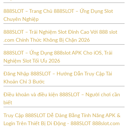
888SLOT – Trang Chủ 888SLOT – Ứng Dụng Slot
Chuyên Nghiệp
888SLOT – Trải Nghiệm Slot Đỉnh Cao Với 888 slot
.com Chính Thức Không Bị Chặn 2026
888SLOT – Ứng Dụng 888slot APK Cho iOS, Trải
Nghiệm Slot Tối Ưu 2026
Đăng Nhập 888SLOT – Hướng Dẫn Truy Cập Tài
Khoản Chỉ 3 Bước
Điều khoản và điều kiện 888SLOT – Người chơi cần
biết
Truy Cập 888SLOT Dễ Dàng Bằng Tính Năng APK &
Login Trên Thiết Bị Di Động - 888SLOT 888slot.com