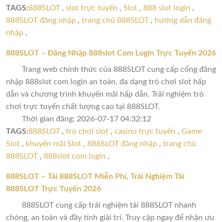
TAGS:
888SLOT
,
slot trực tuyến
,
Slot
,
888 slot login
,
888SLOT đăng nhập
,
trang chủ 888SLOT
,
hướng dẫn đăng
nhập
,
888SLOT – Đăng Nhập 888slot Com Login Trực Tuyến 2026
Trang web chính thức của 888SLOT cung cấp cổng đăng
nhập 888slot com login an toàn, đa dạng trò chơi slot hấp
dẫn và chương trình khuyến mãi hấp dẫn. Trải nghiệm trò
chơi trực tuyến chất lượng cao tại 888SLOT.
Thời gian đăng: 2026-07-17 04:32:12
TAGS:
888SLOT
,
trò chơi slot
,
casino trực tuyến
,
Game
Slot
,
khuyến mãi Slot
,
888SLOT đăng nhập
,
trang chủ
888SLOT
,
888slot com login
,
888SLOT – Tải 888SLOT Miễn Phí, Trải Nghiệm Tải
888SLOT Trực Tuyến 2026
888SLOT cung cấp trải nghiệm tải 888SLOT nhanh
chóng, an toàn và đầy tính giải trí. Truy cập ngay để nhận ưu