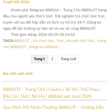
Tuyệt Vời 2026
Khám phá Telegram 888Slot – Trang Chủ 888SLOT hàng
đầu cho người yêu thích Slot. Trải nghiệm trò chơi Slot trực
tuyến với ưu đãi hấp dẫn và dịch vụ hỗ trợ 24/7. Đăng ký
ngay để tận hưởng sự tiện lợi và vui vẻ cùng 888SLOT.
Thời gian đăng: 2026-06-05 00:14:42
TAGS:
888SLOT
,
trò chơi slot
,
Slot
,
khuyến mãi Slot
,
trang
chủ 888SLOT
,
telegram 888slot
,
Trang 1
2
Trang cuối
Bài viết mới nhất
888SLOT – Trang Chủ | Casino | Xổ Số | Thể Thao |
Bắn Cá | Slot | Nổ Hũ | 888slot apk mod 2026
Quy Định Mã Nhận Thưởng 888SLOT – Hướng Dẫn