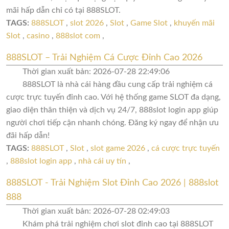
mãi hấp dẫn chỉ có tại 888SLOT.
TAGS:
888SLOT
,
slot 2026
,
Slot
,
Game Slot
,
khuyến mãi
Slot
,
casino
,
888slot com
,
888SLOT – Trải Nghiệm Cá Cược Đỉnh Cao 2026
Thời gian xuất bản: 2026-07-28 22:49:06
888SLOT là nhà cái hàng đầu cung cấp trải nghiệm cá
cược trực tuyến đỉnh cao. Với hệ thống game SLOT đa dạng,
giao diện thân thiện và dịch vụ 24/7, 888slot login app giúp
người chơi tiếp cận nhanh chóng. Đăng ký ngay để nhận ưu
đãi hấp dẫn!
TAGS:
888SLOT
,
Slot
,
slot game 2026
,
cá cược trực tuyến
,
888slot login app
,
nhà cái uy tín
,
888SLOT - Trải Nghiệm Slot Đỉnh Cao 2026 | 888slot
888
Thời gian xuất bản: 2026-07-28 02:49:03
Khám phá trải nghiệm chơi slot đỉnh cao tại 888SLOT