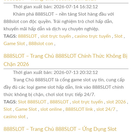
Thời gian xuất bản: 2026-07-14 16:32:12
Khám phá 888SLOT – nền tảng Slot hàng đầu với
888slot con độc quyền. Trải nghiệm trò chơi hấp dẫn,
khuyến mãi hấp dẫn và dịch vụ chuyên nghiệp.
TAGS:
888SLOT
,
slot trực tuyến
,
casino trực tuyến
,
Slot
,
Game Slot
,
888slot con
,
888SLOT – Trang Chủ 888SLOT Chính Thức Không Bị
Chặn 2026
Thời gian xuất bản: 2026-07-13 20:32:12
Trang Chủ 888SLOT là cổng game slot uy tín, cung cấp
đầy đủ các loại game slot hấp dẫn, link vào 888SLOT chính
thức không bị chặn, chơi slot trực tiếp 24/7.
TAGS:
Slot 888SLOT
,
888SLOT
,
slot trực tuyến
,
slot 2026
,
Slot
,
Game Slot
,
slot online
,
888SLOT link
,
slot 24/7
,
casino slot
,
888SLOT – Trang Chủ 888SLOT – Ứng Dụng Slot