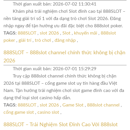
Thời gian xuất bản: 2026-07-02 11:30:41
Khám phá trải nghiệm chơi Slot đỉnh cao tại 888SLOT –
nền tảng giải trí số 1 với đa dạng trò chơi Slot 2026. Đăng
nhập ngay để tận hưởng ưu đãi đặc biệt cho 888slot poker.
TAGS:
888SLOT
,
slot 2026
,
Slot
,
khuyến mãi
,
888slot
poker
,
giải trí
,
trò chơi
,
đăng nhập
,
888SLOT – 888slot channel chính thức không bị chặn
2026
Thời gian xuất bản: 2026-07-01 15:29:29
Truy cập 888slot channel chính thức không bị chặn
2026 tại 888SLOT – cổng game slot uy tín hàng đầu Việt
Nam. Tận hưởng trải nghiệm chơi slot game đỉnh cao với đa
dạng thể loại slot casino hấp dẫn.
TAGS:
888SLOT
,
slot 2026
,
Game Slot
,
888slot channel
,
cổng game slot
,
casino slot
,
888SLOT – Trải Nghiệm Slot Đỉnh Cao Với 888slot