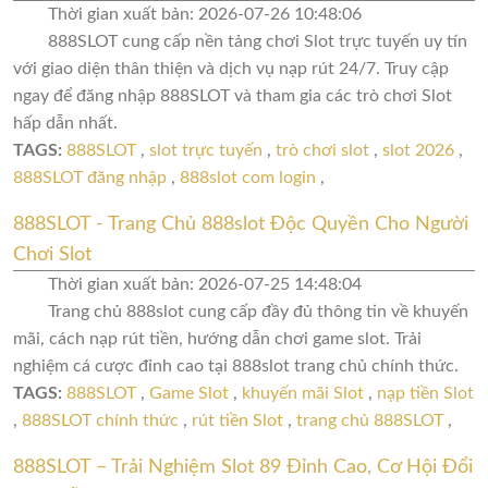
Thời gian xuất bản: 2026-07-26 10:48:06
888SLOT cung cấp nền tảng chơi Slot trực tuyến uy tín
với giao diện thân thiện và dịch vụ nạp rút 24/7. Truy cập
ngay để đăng nhập 888SLOT và tham gia các trò chơi Slot
hấp dẫn nhất.
TAGS:
888SLOT
,
slot trực tuyến
,
trò chơi slot
,
slot 2026
,
888SLOT đăng nhập
,
888slot com login
,
888SLOT - Trang Chủ 888slot Độc Quyền Cho Người
Chơi Slot
Thời gian xuất bản: 2026-07-25 14:48:04
Trang chủ 888slot cung cấp đầy đủ thông tin về khuyến
mãi, cách nạp rút tiền, hướng dẫn chơi game slot. Trải
nghiệm cá cược đỉnh cao tại 888slot trang chủ chính thức.
TAGS:
888SLOT
,
Game Slot
,
khuyến mãi Slot
,
nạp tiền Slot
,
888SLOT chính thức
,
rút tiền Slot
,
trang chủ 888SLOT
,
888SLOT – Trải Nghiệm Slot 89 Đỉnh Cao, Cơ Hội Đổi