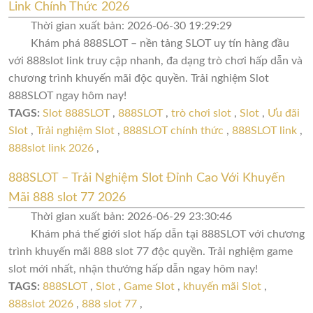
Link Chính Thức 2026
Thời gian xuất bản: 2026-06-30 19:29:29
Khám phá 888SLOT – nền tảng SLOT uy tín hàng đầu
với 888slot link truy cập nhanh, đa dạng trò chơi hấp dẫn và
chương trình khuyến mãi độc quyền. Trải nghiệm Slot
888SLOT ngay hôm nay!
TAGS:
Slot 888SLOT
,
888SLOT
,
trò chơi slot
,
Slot
,
Ưu đãi
Slot
,
Trải nghiệm Slot
,
888SLOT chính thức
,
888SLOT link
,
888slot link 2026
,
888SLOT – Trải Nghiệm Slot Đỉnh Cao Với Khuyến
Mãi 888 slot 77 2026
Thời gian xuất bản: 2026-06-29 23:30:46
Khám phá thế giới slot hấp dẫn tại 888SLOT với chương
trình khuyến mãi 888 slot 77 độc quyền. Trải nghiệm game
slot mới nhất, nhận thưởng hấp dẫn ngay hôm nay!
TAGS:
888SLOT
,
Slot
,
Game Slot
,
khuyến mãi Slot
,
888slot 2026
,
888 slot 77
,