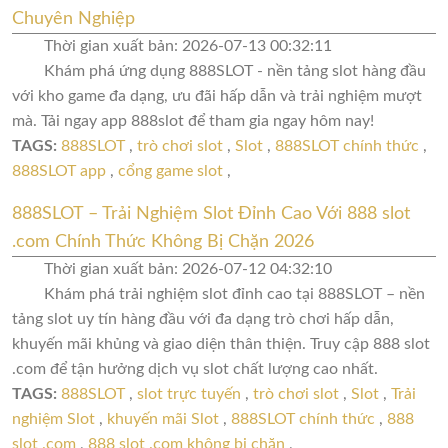
Chuyên Nghiệp
Thời gian xuất bản: 2026-07-13 00:32:11
Khám phá ứng dụng 888SLOT - nền tảng slot hàng đầu
với kho game đa dạng, ưu đãi hấp dẫn và trải nghiệm mượt
mà. Tải ngay app 888slot để tham gia ngay hôm nay!
TAGS:
888SLOT
,
trò chơi slot
,
Slot
,
888SLOT chính thức
,
888SLOT app
,
cổng game slot
,
888SLOT – Trải Nghiệm Slot Đỉnh Cao Với 888 slot
.com Chính Thức Không Bị Chặn 2026
Thời gian xuất bản: 2026-07-12 04:32:10
Khám phá trải nghiệm slot đỉnh cao tại 888SLOT – nền
tảng slot uy tín hàng đầu với đa dạng trò chơi hấp dẫn,
khuyến mãi khủng và giao diện thân thiện. Truy cập 888 slot
.com để tận hưởng dịch vụ slot chất lượng cao nhất.
TAGS:
888SLOT
,
slot trực tuyến
,
trò chơi slot
,
Slot
,
Trải
nghiệm Slot
,
khuyến mãi Slot
,
888SLOT chính thức
,
888
slot .com
,
888 slot .com không bị chặn
,