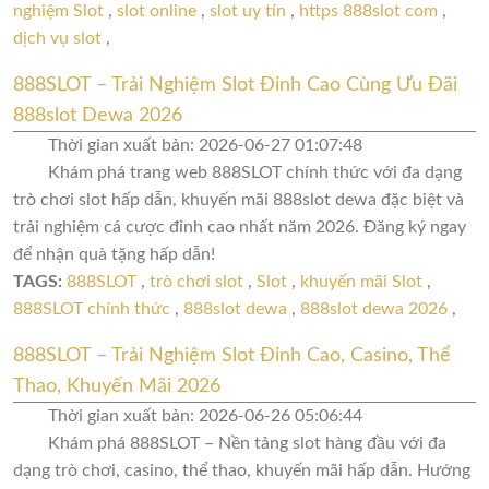
nghiệm Slot
,
slot online
,
slot uy tín
,
https 888slot com
,
dịch vụ slot
,
888SLOT – Trải Nghiệm Slot Đỉnh Cao Cùng Ưu Đãi
888slot Dewa 2026
Thời gian xuất bản: 2026-06-27 01:07:48
Khám phá trang web 888SLOT chính thức với đa dạng
trò chơi slot hấp dẫn, khuyến mãi 888slot dewa đặc biệt và
trải nghiệm cá cược đỉnh cao nhất năm 2026. Đăng ký ngay
để nhận quà tặng hấp dẫn!
TAGS:
888SLOT
,
trò chơi slot
,
Slot
,
khuyến mãi Slot
,
888SLOT chính thức
,
888slot dewa
,
888slot dewa 2026
,
888SLOT – Trải Nghiệm Slot Đỉnh Cao, Casino, Thể
Thao, Khuyến Mãi 2026
Thời gian xuất bản: 2026-06-26 05:06:44
Khám phá 888SLOT – Nền tảng slot hàng đầu với đa
dạng trò chơi, casino, thể thao, khuyến mãi hấp dẫn. Hướng