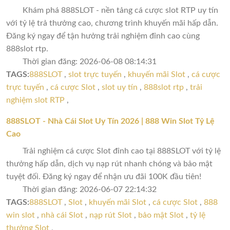
Khám phá 888SLOT - nền tảng cá cược slot RTP uy tín
với tỷ lệ trả thưởng cao, chương trình khuyến mãi hấp dẫn.
Đăng ký ngay để tận hưởng trải nghiệm đỉnh cao cùng
888slot rtp.
Thời gian đăng: 2026-06-08 08:14:31
TAGS:
888SLOT
,
slot trực tuyến
,
khuyến mãi Slot
,
cá cược
trực tuyến
,
cá cược Slot
,
slot uy tín
,
888slot rtp
,
trải
nghiệm slot RTP
,
888SLOT - Nhà Cái Slot Uy Tín 2026 | 888 Win Slot Tỷ Lệ
Cao
Trải nghiệm cá cược Slot đỉnh cao tại 888SLOT với tỷ lệ
thưởng hấp dẫn, dịch vụ nạp rút nhanh chóng và bảo mật
tuyệt đối. Đăng ký ngay để nhận ưu đãi 100K đầu tiên!
Thời gian đăng: 2026-06-07 22:14:32
TAGS:
888SLOT
,
Slot
,
khuyến mãi Slot
,
cá cược Slot
,
888
win slot
,
nhà cái Slot
,
nạp rút Slot
,
bảo mật Slot
,
tỷ lệ
thưởng Slot
,