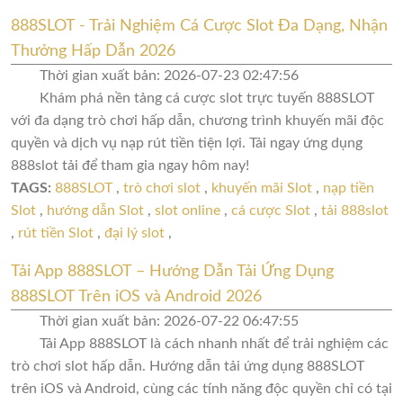
888SLOT - Trải Nghiệm Cá Cược Slot Đa Dạng, Nhận
Thưởng Hấp Dẫn 2026
Thời gian xuất bản: 2026-07-23 02:47:56
Khám phá nền tảng cá cược slot trực tuyến 888SLOT
với đa dạng trò chơi hấp dẫn, chương trình khuyến mãi độc
quyền và dịch vụ nạp rút tiền tiện lợi. Tải ngay ứng dụng
888slot tải để tham gia ngay hôm nay!
TAGS:
888SLOT
,
trò chơi slot
,
khuyến mãi Slot
,
nạp tiền
Slot
,
hướng dẫn Slot
,
slot online
,
cá cược Slot
,
tải 888slot
,
rút tiền Slot
,
đại lý slot
,
Tải App 888SLOT – Hướng Dẫn Tải Ứng Dụng
888SLOT Trên iOS và Android 2026
Thời gian xuất bản: 2026-07-22 06:47:55
Tải App 888SLOT là cách nhanh nhất để trải nghiệm các
trò chơi slot hấp dẫn. Hướng dẫn tải ứng dụng 888SLOT
trên iOS và Android, cùng các tính năng độc quyền chỉ có tại