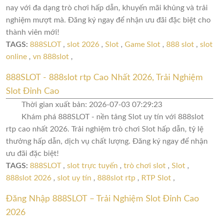
nay với đa dạng trò chơi hấp dẫn, khuyến mãi khủng và trải
nghiệm mượt mà. Đăng ký ngay để nhận ưu đãi đặc biệt cho
thành viên mới!
TAGS:
888SLOT
,
slot 2026
,
Slot
,
Game Slot
,
888 slot
,
slot
online
,
vn 888slot
,
888SLOT - 888slot rtp Cao Nhất 2026, Trải Nghiệm
Slot Đỉnh Cao
Thời gian xuất bản: 2026-07-03 07:29:23
Khám phá 888SLOT - nền tảng Slot uy tín với 888slot
rtp cao nhất 2026. Trải nghiệm trò chơi Slot hấp dẫn, tỷ lệ
thưởng hấp dẫn, dịch vụ chất lượng. Đăng ký ngay để nhận
ưu đãi đặc biệt!
TAGS:
888SLOT
,
slot trực tuyến
,
trò chơi slot
,
Slot
,
888slot 2026
,
slot uy tín
,
888slot rtp
,
RTP Slot
,
Đăng Nhập 888SLOT – Trải Nghiệm Slot Đỉnh Cao
2026