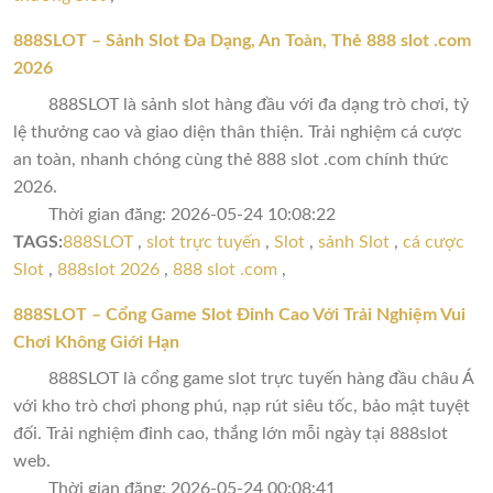
888SLOT – Sảnh Slot Đa Dạng, An Toàn, Thẻ 888 slot .com
2026
888SLOT là sảnh slot hàng đầu với đa dạng trò chơi, tỷ
lệ thưởng cao và giao diện thân thiện. Trải nghiệm cá cược
an toàn, nhanh chóng cùng thẻ 888 slot .com chính thức
2026.
Thời gian đăng: 2026-05-24 10:08:22
TAGS:
888SLOT
,
slot trực tuyến
,
Slot
,
sảnh Slot
,
cá cược
Slot
,
888slot 2026
,
888 slot .com
,
888SLOT – Cổng Game Slot Đỉnh Cao Với Trải Nghiệm Vui
Chơi Không Giới Hạn
888SLOT là cổng game slot trực tuyến hàng đầu châu Á
với kho trò chơi phong phú, nạp rút siêu tốc, bảo mật tuyệt
đối. Trải nghiệm đỉnh cao, thắng lớn mỗi ngày tại 888slot
web.
Thời gian đăng: 2026-05-24 00:08:41