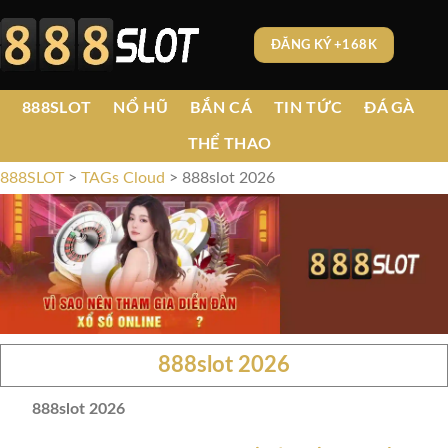
ĐĂNG KÝ +168K
888SLOT
NỔ HŨ
BẮN CÁ
TIN TỨC
ĐÁ GÀ
THỂ THAO
888SLOT
>
TAGs Cloud
>
888slot 2026
888slot 2026
888slot 2026