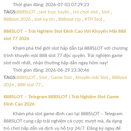
Thời gian đăng: 2026-07-03 07:29:23
TAGS:
888SLOT
,
slot trực tuyến
,
trò chơi slot
,
Slot
,
888slot 2026
,
slot uy tín
,
888slot rtp
,
RTP Slot
,
888SLOT – Trải Nghiệm Slot Đỉnh Cao Với Khuyến Mãi 888
slot 77 2026
Khám phá thế giới slot hấp dẫn tại 888SLOT với chương
trình khuyến mãi 888 slot 77 độc quyền. Trải nghiệm game
slot mới nhất, nhận thưởng hấp dẫn ngay hôm nay!
Thời gian đăng: 2026-06-29 23:30:46
TAGS:
888SLOT
,
Slot
,
Game Slot
,
khuyến mãi Slot
,
888slot
2026
,
888 slot 77
,
888SLOT – Telegram 888SLOT | Trải Nghiệm Slot Game
Đỉnh Cao 2026
Khám phá slot game đỉnh cao tại 888SLOT – Telegram
888SLOT cung cấp trải nghiệm cá cược mượt mà, đa dạng
trò chơi hấp dẫn và dịch vụ hỗ trợ 24/7. Đăng ký ngay để