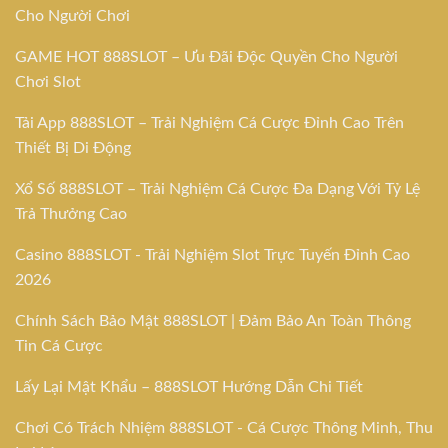
Cho Người Chơi
GAME HOT 888SLOT – Ưu Đãi Độc Quyền Cho Người
Chơi Slot
Tải App 888SLOT – Trải Nghiệm Cá Cược Đỉnh Cao Trên
Thiết Bị Di Động
Xổ Số 888SLOT – Trải Nghiệm Cá Cược Đa Dạng Với Tỷ Lệ
Trả Thưởng Cao
Casino 888SLOT - Trải Nghiệm Slot Trực Tuyến Đỉnh Cao
2026
Chính Sách Bảo Mật 888SLOT | Đảm Bảo An Toàn Thông
Tin Cá Cược
Lấy Lại Mật Khẩu – 888SLOT Hướng Dẫn Chi Tiết
Chơi Có Trách Nhiệm 888SLOT - Cá Cược Thông Minh, Thu