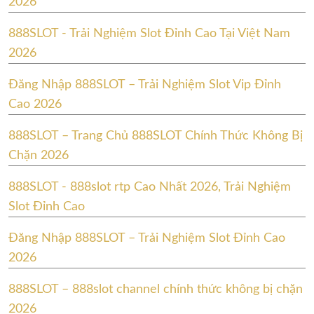
2026
888SLOT - Trải Nghiệm Slot Đỉnh Cao Tại Việt Nam
2026
Đăng Nhập 888SLOT – Trải Nghiệm Slot Vip Đỉnh
Cao 2026
888SLOT – Trang Chủ 888SLOT Chính Thức Không Bị
Chặn 2026
888SLOT - 888slot rtp Cao Nhất 2026, Trải Nghiệm
Slot Đỉnh Cao
Đăng Nhập 888SLOT – Trải Nghiệm Slot Đỉnh Cao
2026
888SLOT – 888slot channel chính thức không bị chặn
2026