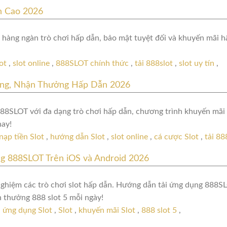
nh Cao 2026
 hàng ngàn trò chơi hấp dẫn, bảo mật tuyệt đối và khuyến mãi h
ot
,
slot online
,
888SLOT chính thức
,
tải 888slot
,
slot uy tín
,
ạng, Nhận Thưởng Hấp Dẫn 2026
8SLOT với đa dạng trò chơi hấp dẫn, chương trình khuyến mãi độc
nay!
nạp tiền Slot
,
hướng dẫn Slot
,
slot online
,
cá cược Slot
,
tải 88
g 888SLOT Trên iOS và Android 2026
nghiệm các trò chơi slot hấp dẫn. Hướng dẫn tải ứng dụng 888SL
n thưởng 888 slot 5 mỗi ngày!
,
ứng dụng Slot
,
Slot
,
khuyến mãi Slot
,
888 slot 5
,