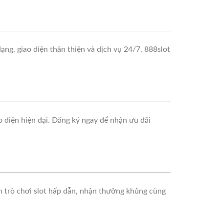
ng, giao diện thân thiện và dịch vụ 24/7, 888slot
 diện hiện đại. Đăng ký ngay để nhận ưu đãi
m trò chơi slot hấp dẫn, nhận thưởng khủng cùng