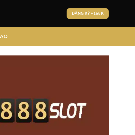
ĐĂNG KÝ +168K
HAO