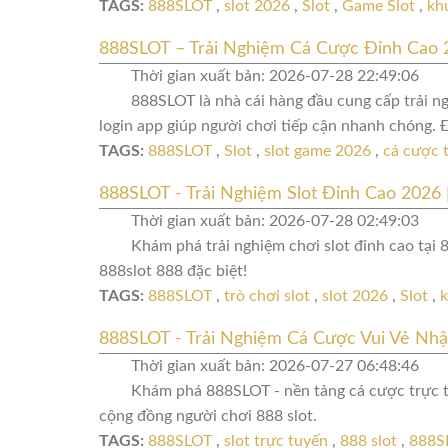
TAGS:
888SLOT
,
slot 2026
,
Slot
,
Game Slot
,
kh
888SLOT – Trải Nghiệm Cá Cược Đỉnh Cao 
Thời gian xuất bản: 2026-07-28 22:49:06
888SLOT là nhà cái hàng đầu cung cấp trải ng
login app giúp người chơi tiếp cận nhanh chóng. 
TAGS:
888SLOT
,
Slot
,
slot game 2026
,
cá cược 
888SLOT - Trải Nghiệm Slot Đỉnh Cao 2026 
Thời gian xuất bản: 2026-07-28 02:49:03
Khám phá trải nghiệm chơi slot đỉnh cao tại 
888slot 888 đặc biệt!
TAGS:
888SLOT
,
trò chơi slot
,
slot 2026
,
Slot
,
k
888SLOT - Trải Nghiệm Cá Cược Vui Vẻ N
Thời gian xuất bản: 2026-07-27 06:48:46
Khám phá 888SLOT - nền tảng cá cược trực tu
cộng đồng người chơi 888 slot.
TAGS:
888SLOT
,
slot trực tuyến
,
888 slot
,
888S