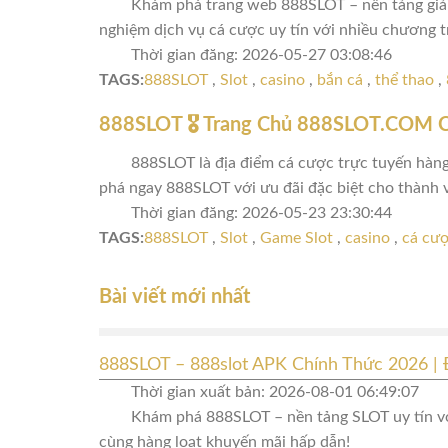
Khám phá trang web 888SLOT – nền tảng giải t
nghiệm dịch vụ cá cược uy tín với nhiều chương t
Thời gian đăng: 2026-05-27 03:08:46
TAGS:
888SLOT
,
Slot
,
casino
,
bắn cá
,
thể thao
,
888SLOT 🎖️ Trang Chủ 888SLOT.COM 
888SLOT là địa điểm cá cược trực tuyến hàng
phá ngay 888SLOT với ưu đãi đặc biệt cho thành 
Thời gian đăng: 2026-05-23 23:30:44
TAGS:
888SLOT
,
Slot
,
Game Slot
,
casino
,
cá cượ
Bài viết mới nhất
888SLOT – 888slot APK Chính Thức 2026 | 
Thời gian xuất bản: 2026-08-01 06:49:07
Khám phá 888SLOT – nền tảng SLOT uy tín với
cùng hàng loạt khuyến mãi hấp dẫn!