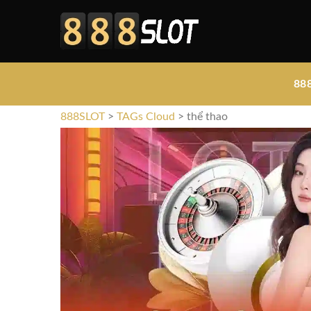
88
888SLOT
>
TAGs Cloud
>
thể thao