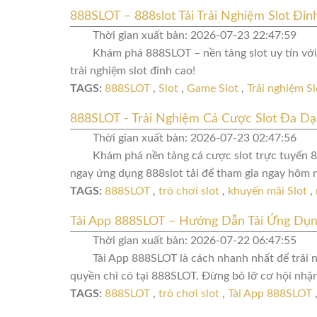
888SLOT – 888slot Tải Trải Nghiệm Slot Đỉ
Thời gian xuất bản: 2026-07-23 22:47:59
Khám phá 888SLOT – nền tảng slot uy tín với
trải nghiệm slot đỉnh cao!
TAGS:
888SLOT
,
Slot
,
Game Slot
,
Trải nghiệm Sl
888SLOT - Trải Nghiệm Cá Cược Slot Đa D
Thời gian xuất bản: 2026-07-23 02:47:56
Khám phá nền tảng cá cược slot trực tuyến 88
ngay ứng dụng 888slot tải để tham gia ngay hôm 
TAGS:
888SLOT
,
trò chơi slot
,
khuyến mãi Slot
,
Tải App 888SLOT – Hướng Dẫn Tải Ứng Dụn
Thời gian xuất bản: 2026-07-22 06:47:55
Tải App 888SLOT là cách nhanh nhất để trải 
quyền chỉ có tại 888SLOT. Đừng bỏ lỡ cơ hội nhậ
TAGS:
888SLOT
,
trò chơi slot
,
Tải App 888SLOT