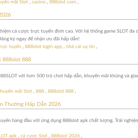
uyến mãi Slot
,
casino
,
888slot com
,
2026
hiệm cá cược trực tuyến đỉnh cao. Với hệ thống game SLOT đa dạ
Đăng ký ngay để nhận ưu đãi hấp dẫn!
trực tuyến
,
888slot login app
,
nhà cái uy tín
,
| 888slot 888
888SLOT với hơn 500 trò chơi hấp dẫn, khuyến mãi khủng và giao
huyến mãi Slot
,
888
,
888slot 888
,
hận Thưởng Hấp Dẫn 2026
yến hàng đầu với ứng dụng 888slot apk chất lượng. Trải nghiệ
LOT apk
,
cá cược Slot
,
888slot 2026
,