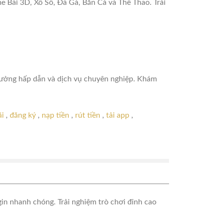
e Bài 3D, Xổ Số, Đá Gà, Bắn Cá và Thể Thao. Trải
thưởng hấp dẫn và dịch vụ chuyên nghiệp. Khám
i
,
đăng ký
,
nạp tiền
,
rút tiền
,
tải app
,
n nhanh chóng. Trải nghiệm trò chơi đỉnh cao