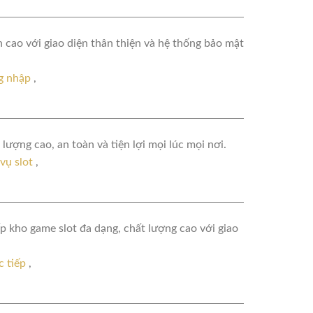
cao với giao diện thân thiện và hệ thống bảo mật
g nhập
,
ợng cao, an toàn và tiện lợi mọi lúc mọi nơi.
vụ slot
,
ấp kho game slot đa dạng, chất lượng cao với giao
c tiếp
,