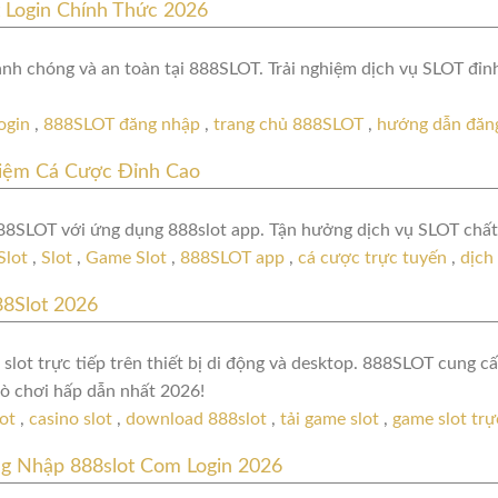
Login Chính Thức 2026
h chóng và an toàn tại 888SLOT. Trải nghiệm dịch vụ SLOT đỉnh 
ogin
,
888SLOT đăng nhập
,
trang chủ 888SLOT
,
hướng dẫn đăn
hiệm Cá Cược Đỉnh Cao
88SLOT với ứng dụng 888slot app. Tận hưởng dịch vụ SLOT chất lư
Slot
,
Slot
,
Game Slot
,
888SLOT app
,
cá cược trực tuyến
,
dịch 
88Slot 2026
 slot trực tiếp trên thiết bị di động và desktop. 888SLOT cung c
trò chơi hấp dẫn nhất 2026!
lot
,
casino slot
,
download 888slot
,
tải game slot
,
game slot trự
ng Nhập 888slot Com Login 2026