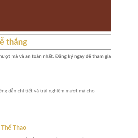
ễ thắng
 mượt mà và an toàn nhất. Đăng ký ngay để tham gia
ớng dẫn chi tiết và trải nghiệm mượt mà cho
, Thể Thao