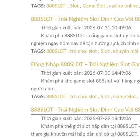
TAGS:
888SLOT
,
Slot
,
Game Slot
,
casino online
888SLOT - Trải Nghiệm Slot Đỉnh Cao Với 8
Thời gian xuất bản: 2026-07-31 10:49:06
Khám phá 888SLOT - cổng game slot uy tín hà
nghiệm ngay hôm nay để tận hưởng sự kịch tính c
TAGS:
888SLOT
,
trò chơi slot
,
Slot
,
khuyến mãi 
Đăng Nhập 888SLOT – Trải Nghiệm Slot Ga
Thời gian xuất bản: 2026-07-30 14:49:06
Khám phá kho game slot 888slot với hàng ngà
người chơi.
TAGS:
888SLOT
,
trò chơi slot
,
Slot
,
Game Slot
,
888SLOT - Trải Nghiệm Slot Đỉnh Cao Với 
Thời gian xuất bản: 2026-07-29 18:49:06
Khám phá thế giới slot hấp dẫn tại 888SLOT -
tham gia khuyến mãi hấp dẫn chỉ có tại 888SLOT.