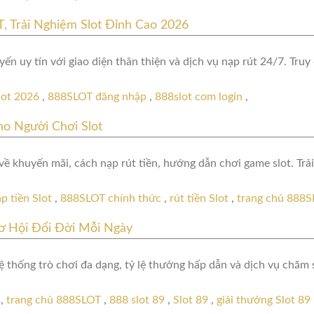
 Trải Nghiệm Slot Đỉnh Cao 2026
ến uy tín với giao diện thân thiện và dịch vụ nạp rút 24/7. Tr
lot 2026
,
888SLOT đăng nhập
,
888slot com login
,
o Người Chơi Slot
về khuyến mãi, cách nạp rút tiền, hướng dẫn chơi game slot. Trả
p tiền Slot
,
888SLOT chính thức
,
rút tiền Slot
,
trang chủ 888
Cơ Hội Đổi Đời Mỗi Ngày
 thống trò chơi đa dạng, tỷ lệ thưởng hấp dẫn và dịch vụ chăm
,
trang chủ 888SLOT
,
888 slot 89
,
Slot 89
,
giải thưởng Slot 89