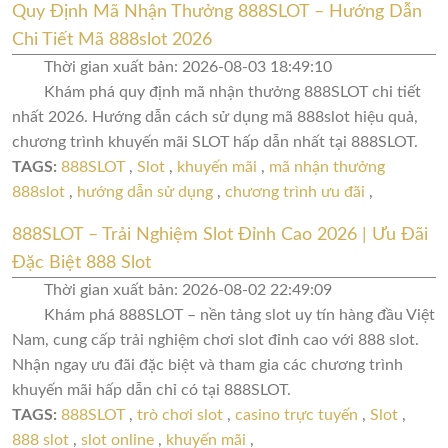
Quy Định Mã Nhận Thưởng 888SLOT – Hướng Dẫn
Chi Tiết Mã 888slot 2026
Thời gian xuất bản: 2026-08-03 18:49:10
Khám phá quy định mã nhận thưởng 888SLOT chi tiết
nhất 2026. Hướng dẫn cách sử dụng mã 888slot hiệu quả,
chương trình khuyến mãi SLOT hấp dẫn nhất tại 888SLOT.
TAGS:
888SLOT
,
Slot
,
khuyến mãi
,
mã nhận thưởng
888slot
,
hướng dẫn sử dụng
,
chương trình ưu đãi
,
888SLOT – Trải Nghiệm Slot Đỉnh Cao 2026 | Ưu Đãi
Đặc Biệt 888 Slot
Thời gian xuất bản: 2026-08-02 22:49:09
Khám phá 888SLOT – nền tảng slot uy tín hàng đầu Việt
Nam, cung cấp trải nghiệm chơi slot đỉnh cao với 888 slot.
Nhận ngay ưu đãi đặc biệt và tham gia các chương trình
khuyến mãi hấp dẫn chỉ có tại 888SLOT.
TAGS:
888SLOT
,
trò chơi slot
,
casino trực tuyến
,
Slot
,
888 slot
,
slot online
,
khuyến mãi
,