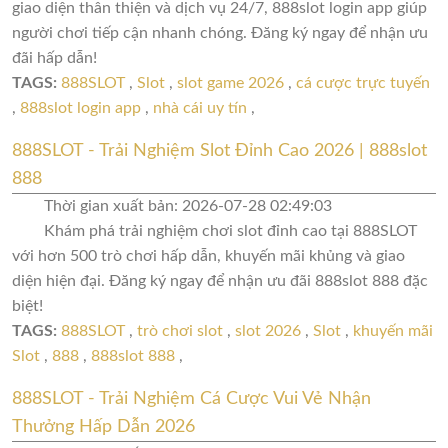
giao diện thân thiện và dịch vụ 24/7, 888slot login app giúp
người chơi tiếp cận nhanh chóng. Đăng ký ngay để nhận ưu
đãi hấp dẫn!
TAGS:
888SLOT
,
Slot
,
slot game 2026
,
cá cược trực tuyến
,
888slot login app
,
nhà cái uy tín
,
888SLOT - Trải Nghiệm Slot Đỉnh Cao 2026 | 888slot
888
Thời gian xuất bản: 2026-07-28 02:49:03
Khám phá trải nghiệm chơi slot đỉnh cao tại 888SLOT
với hơn 500 trò chơi hấp dẫn, khuyến mãi khủng và giao
diện hiện đại. Đăng ký ngay để nhận ưu đãi 888slot 888 đặc
biệt!
TAGS:
888SLOT
,
trò chơi slot
,
slot 2026
,
Slot
,
khuyến mãi
Slot
,
888
,
888slot 888
,
888SLOT - Trải Nghiệm Cá Cược Vui Vẻ Nhận
Thưởng Hấp Dẫn 2026