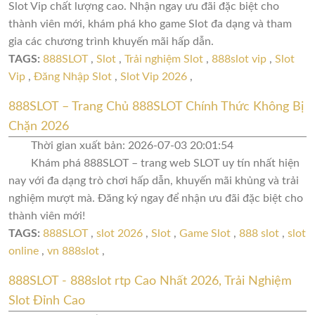
Slot Vip chất lượng cao. Nhận ngay ưu đãi đặc biệt cho
thành viên mới, khám phá kho game Slot đa dạng và tham
gia các chương trình khuyến mãi hấp dẫn.
TAGS:
888SLOT
,
Slot
,
Trải nghiệm Slot
,
888slot vip
,
Slot
Vip
,
Đăng Nhập Slot
,
Slot Vip 2026
,
888SLOT – Trang Chủ 888SLOT Chính Thức Không Bị
Chặn 2026
Thời gian xuất bản: 2026-07-03 20:01:54
Khám phá 888SLOT – trang web SLOT uy tín nhất hiện
nay với đa dạng trò chơi hấp dẫn, khuyến mãi khủng và trải
nghiệm mượt mà. Đăng ký ngay để nhận ưu đãi đặc biệt cho
thành viên mới!
TAGS:
888SLOT
,
slot 2026
,
Slot
,
Game Slot
,
888 slot
,
slot
online
,
vn 888slot
,
888SLOT - 888slot rtp Cao Nhất 2026, Trải Nghiệm
Slot Đỉnh Cao