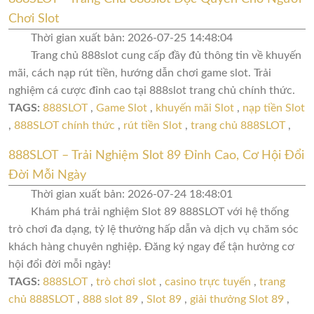
Chơi Slot
Thời gian xuất bản: 2026-07-25 14:48:04
Trang chủ 888slot cung cấp đầy đủ thông tin về khuyến
mãi, cách nạp rút tiền, hướng dẫn chơi game slot. Trải
nghiệm cá cược đỉnh cao tại 888slot trang chủ chính thức.
TAGS:
888SLOT
,
Game Slot
,
khuyến mãi Slot
,
nạp tiền Slot
,
888SLOT chính thức
,
rút tiền Slot
,
trang chủ 888SLOT
,
888SLOT – Trải Nghiệm Slot 89 Đỉnh Cao, Cơ Hội Đổi
Đời Mỗi Ngày
Thời gian xuất bản: 2026-07-24 18:48:01
Khám phá trải nghiệm Slot 89 888SLOT với hệ thống
trò chơi đa dạng, tỷ lệ thưởng hấp dẫn và dịch vụ chăm sóc
khách hàng chuyên nghiệp. Đăng ký ngay để tận hưởng cơ
hội đổi đời mỗi ngày!
TAGS:
888SLOT
,
trò chơi slot
,
casino trực tuyến
,
trang
chủ 888SLOT
,
888 slot 89
,
Slot 89
,
giải thưởng Slot 89
,