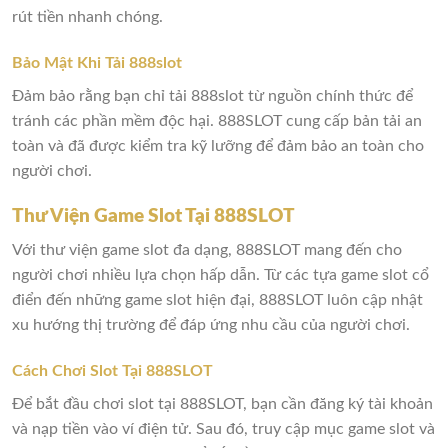
rút tiền nhanh chóng.
Bảo Mật Khi Tải 888slot
Đảm bảo rằng bạn chỉ tải 888slot từ nguồn chính thức để
tránh các phần mềm độc hại. 888SLOT cung cấp bản tải an
toàn và đã được kiểm tra kỹ lưỡng để đảm bảo an toàn cho
người chơi.
Thư Viện Game Slot Tại 888SLOT
Với thư viện game slot đa dạng, 888SLOT mang đến cho
người chơi nhiều lựa chọn hấp dẫn. Từ các tựa game slot cổ
điển đến những game slot hiện đại, 888SLOT luôn cập nhật
xu hướng thị trường để đáp ứng nhu cầu của người chơi.
Cách Chơi Slot Tại 888SLOT
Để bắt đầu chơi slot tại 888SLOT, bạn cần đăng ký tài khoản
và nạp tiền vào ví điện tử. Sau đó, truy cập mục game slot và