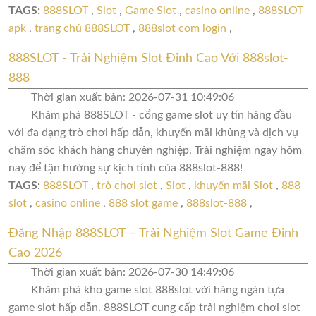
TAGS:
888SLOT
,
Slot
,
Game Slot
,
casino online
,
888SLOT
apk
,
trang chủ 888SLOT
,
888slot com login
,
888SLOT - Trải Nghiệm Slot Đỉnh Cao Với 888slot-
888
Thời gian xuất bản: 2026-07-31 10:49:06
Khám phá 888SLOT - cổng game slot uy tín hàng đầu
với đa dạng trò chơi hấp dẫn, khuyến mãi khủng và dịch vụ
chăm sóc khách hàng chuyên nghiệp. Trải nghiệm ngay hôm
nay để tận hưởng sự kịch tính của 888slot-888!
TAGS:
888SLOT
,
trò chơi slot
,
Slot
,
khuyến mãi Slot
,
888
slot
,
casino online
,
888 slot game
,
888slot-888
,
Đăng Nhập 888SLOT – Trải Nghiệm Slot Game Đỉnh
Cao 2026
Thời gian xuất bản: 2026-07-30 14:49:06
Khám phá kho game slot 888slot với hàng ngàn tựa
game slot hấp dẫn. 888SLOT cung cấp trải nghiệm chơi slot