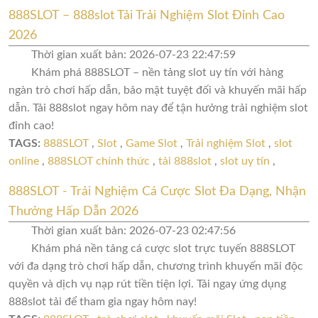
888SLOT – 888slot Tải Trải Nghiệm Slot Đỉnh Cao
2026
Thời gian xuất bản: 2026-07-23 22:47:59
Khám phá 888SLOT – nền tảng slot uy tín với hàng
ngàn trò chơi hấp dẫn, bảo mật tuyệt đối và khuyến mãi hấp
dẫn. Tải 888slot ngay hôm nay để tận hưởng trải nghiệm slot
đỉnh cao!
TAGS:
888SLOT
,
Slot
,
Game Slot
,
Trải nghiệm Slot
,
slot
online
,
888SLOT chính thức
,
tải 888slot
,
slot uy tín
,
888SLOT - Trải Nghiệm Cá Cược Slot Đa Dạng, Nhận
Thưởng Hấp Dẫn 2026
Thời gian xuất bản: 2026-07-23 02:47:56
Khám phá nền tảng cá cược slot trực tuyến 888SLOT
với đa dạng trò chơi hấp dẫn, chương trình khuyến mãi độc
quyền và dịch vụ nạp rút tiền tiện lợi. Tải ngay ứng dụng
888slot tải để tham gia ngay hôm nay!