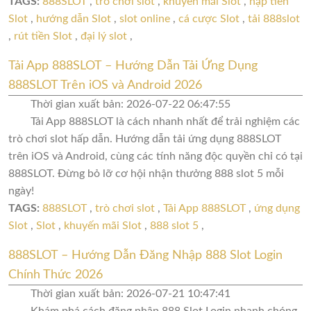
TAGS:
888SLOT
,
trò chơi slot
,
khuyến mãi Slot
,
nạp tiền
Slot
,
hướng dẫn Slot
,
slot online
,
cá cược Slot
,
tải 888slot
,
rút tiền Slot
,
đại lý slot
,
Tải App 888SLOT – Hướng Dẫn Tải Ứng Dụng
888SLOT Trên iOS và Android 2026
Thời gian xuất bản: 2026-07-22 06:47:55
Tải App 888SLOT là cách nhanh nhất để trải nghiệm các
trò chơi slot hấp dẫn. Hướng dẫn tải ứng dụng 888SLOT
trên iOS và Android, cùng các tính năng độc quyền chỉ có tại
888SLOT. Đừng bỏ lỡ cơ hội nhận thưởng 888 slot 5 mỗi
ngày!
TAGS:
888SLOT
,
trò chơi slot
,
Tải App 888SLOT
,
ứng dụng
Slot
,
Slot
,
khuyến mãi Slot
,
888 slot 5
,
888SLOT – Hướng Dẫn Đăng Nhập 888 Slot Login
Chính Thức 2026
Thời gian xuất bản: 2026-07-21 10:47:41
Khám phá cách đăng nhập 888 Slot Login nhanh chóng