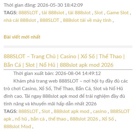
Thời gian đăng: 2026-05-30 18:42:09
TAGS:
888SLOT
,
tải 888slot
,
tải 888slot
,
Slot
,
Game Slot
,
nhà cái 888slot
,
888SLOT
,
888slot tải về máy tính
,
Bài viết mới nhất
888SLOT – Trang Chủ | Casino | Xổ Số | Thể Thao |
Bắn Cá | Slot | Nổ Hũ | 888slot apk mod 2026
Thời gian xuất bản: 2026-08-04 14:49:12
Khám phá trang web 888SLOT – nơi hội tụ đầy đủ các
trò chơi Casino, Xổ Số, Thể Thao, Bắn Cá, Slot và Nổ Hũ
đỉnh cao. Tải ngay 888slot apk mod để trải nghiệm đầy đủ
tính năng và khuyến mãi hấp dẫn nhất 2026
TAGS:
888SLOT
,
Slot
,
888slot apk mod
,
casino
,
888SLOT
apk
,
nổ hũ
,
bắn cá
,
thể thao
,
888slot 2026
,
Xổ Số
,
888slot Mod
,