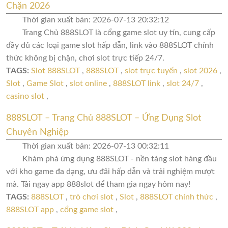
Chặn 2026
Thời gian xuất bản: 2026-07-13 20:32:12
Trang Chủ 888SLOT là cổng game slot uy tín, cung cấp
đầy đủ các loại game slot hấp dẫn, link vào 888SLOT chính
thức không bị chặn, chơi slot trực tiếp 24/7.
TAGS:
Slot 888SLOT
,
888SLOT
,
slot trực tuyến
,
slot 2026
,
Slot
,
Game Slot
,
slot online
,
888SLOT link
,
slot 24/7
,
casino slot
,
888SLOT – Trang Chủ 888SLOT – Ứng Dụng Slot
Chuyên Nghiệp
Thời gian xuất bản: 2026-07-13 00:32:11
Khám phá ứng dụng 888SLOT - nền tảng slot hàng đầu
với kho game đa dạng, ưu đãi hấp dẫn và trải nghiệm mượt
mà. Tải ngay app 888slot để tham gia ngay hôm nay!
TAGS:
888SLOT
,
trò chơi slot
,
Slot
,
888SLOT chính thức
,
888SLOT app
,
cổng game slot
,