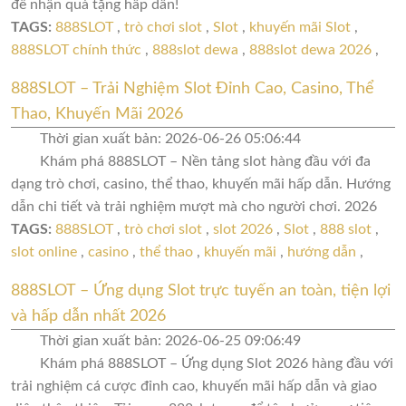
để nhận quà tặng hấp dẫn!
TAGS:
888SLOT
,
trò chơi slot
,
Slot
,
khuyến mãi Slot
,
888SLOT chính thức
,
888slot dewa
,
888slot dewa 2026
,
888SLOT – Trải Nghiệm Slot Đỉnh Cao, Casino, Thể
Thao, Khuyến Mãi 2026
Thời gian xuất bản: 2026-06-26 05:06:44
Khám phá 888SLOT – Nền tảng slot hàng đầu với đa
dạng trò chơi, casino, thể thao, khuyến mãi hấp dẫn. Hướng
dẫn chi tiết và trải nghiệm mượt mà cho người chơi. 2026
TAGS:
888SLOT
,
trò chơi slot
,
slot 2026
,
Slot
,
888 slot
,
slot online
,
casino
,
thể thao
,
khuyến mãi
,
hướng dẫn
,
888SLOT – Ứng dụng Slot trực tuyến an toàn, tiện lợi
và hấp dẫn nhất 2026
Thời gian xuất bản: 2026-06-25 09:06:49
Khám phá 888SLOT – Ứng dụng Slot 2026 hàng đầu với
trải nghiệm cá cược đỉnh cao, khuyến mãi hấp dẫn và giao