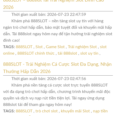
888SLOT – 888slot Tải Trải Nghiệm Slot Đỉnh Cao
2026
Thời gian xuất bản: 2026-07-23 22:47:59
Khám phá 888SLOT – nền tảng slot uy tín với hàng
ngàn trò chơi hấp dẫn, bảo mật tuyệt đối và khuyến mãi hấp
dẫn. Tải 888slot ngay hôm nay để tận hưởng trải nghiệm slot
đỉnh cao!
TAGS:
888SLOT
,
Slot
,
Game Slot
,
Trải nghiệm Slot
,
slot
online
,
888SLOT chính thức
,
tải 888slot
,
slot uy tín
,
888SLOT - Trải Nghiệm Cá Cược Slot Đa Dạng, Nhận
Thưởng Hấp Dẫn 2026
Thời gian xuất bản: 2026-07-23 02:47:56
Khám phá nền tảng cá cược slot trực tuyến 888SLOT
với đa dạng trò chơi hấp dẫn, chương trình khuyến mãi độc
quyền và dịch vụ nạp rút tiền tiện lợi. Tải ngay ứng dụng
888slot tải để tham gia ngay hôm nay!
TAGS:
888SLOT
,
trò chơi slot
,
khuyến mãi Slot
,
nạp tiền