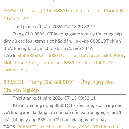
888SLOT – Trang Chủ 888SLOT Chính Thức Không Bị
Chặn 2026
Thời gian xuất bản: 2026-07-13 20:32:12
Trang Chủ 888SLOT là cổng game slot uy tín, cung cấp
đầy đủ các loại game slot hấp dẫn, link vào 888SLOT chính
thức không bị chặn, chơi slot trực tiếp 24/7.
TAGS:
Slot 888SLOT
,
888SLOT
,
slot trực tuyến
,
slot 2026
,
Slot
,
Game Slot
,
slot online
,
888SLOT link
,
slot 24/7
,
casino slot
,
888SLOT – Trang Chủ 888SLOT – Ứng Dụng Slot
Chuyên Nghiệp
Thời gian xuất bản: 2026-07-13 00:32:11
Khám phá ứng dụng 888SLOT - nền tảng slot hàng đầu
với kho game đa dạng, ưu đãi hấp dẫn và trải nghiệm mượt
mà. Tải ngay app 888slot để tham gia ngay hôm nay!
TAGS:
888SLOT
,
trò chơi slot
,
Slot
,
888SLOT chính thức
,