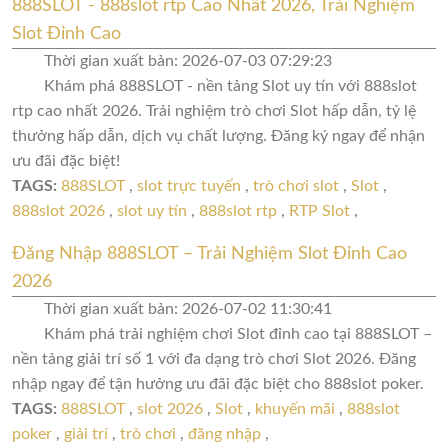
888SLOT - 888slot rtp Cao Nhất 2026, Trải Nghiệm
Slot Đỉnh Cao
Thời gian xuất bản: 2026-07-03 07:29:23
Khám phá 888SLOT - nền tảng Slot uy tín với 888slot
rtp cao nhất 2026. Trải nghiệm trò chơi Slot hấp dẫn, tỷ lệ
thưởng hấp dẫn, dịch vụ chất lượng. Đăng ký ngay để nhận
ưu đãi đặc biệt!
TAGS:
888SLOT
,
slot trực tuyến
,
trò chơi slot
,
Slot
,
888slot 2026
,
slot uy tín
,
888slot rtp
,
RTP Slot
,
Đăng Nhập 888SLOT – Trải Nghiệm Slot Đỉnh Cao
2026
Thời gian xuất bản: 2026-07-02 11:30:41
Khám phá trải nghiệm chơi Slot đỉnh cao tại 888SLOT –
nền tảng giải trí số 1 với đa dạng trò chơi Slot 2026. Đăng
nhập ngay để tận hưởng ưu đãi đặc biệt cho 888slot poker.
TAGS:
888SLOT
,
slot 2026
,
Slot
,
khuyến mãi
,
888slot
poker
,
giải trí
,
trò chơi
,
đăng nhập
,