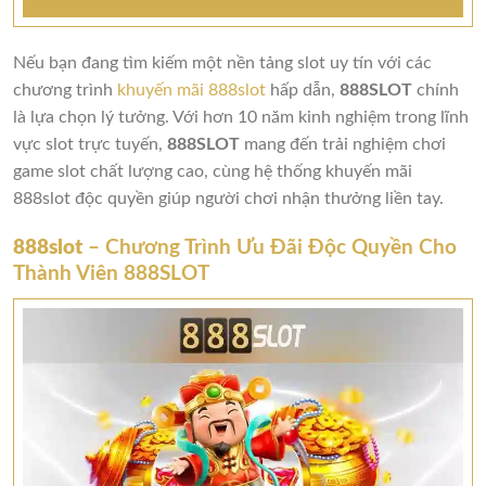
Ưu Đãi 888slot
Nếu bạn đang tìm kiếm một nền tảng slot uy tín với các
chương trình
khuyến mãi 888slot
hấp dẫn,
888SLOT
chính
là lựa chọn lý tưởng. Với hơn 10 năm kinh nghiệm trong lĩnh
vực slot trực tuyến,
888SLOT
mang đến trải nghiệm chơi
game slot chất lượng cao, cùng hệ thống khuyến mãi
888slot độc quyền giúp người chơi nhận thưởng liền tay.
888slot
– Chương Trình Ưu Đãi Độc Quyền Cho
Thành Viên 888SLOT