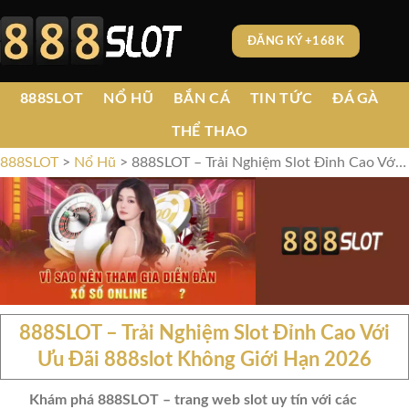
ĐĂNG KÝ +168K
888SLOT
NỔ HŨ
BẮN CÁ
TIN TỨC
ĐÁ GÀ
THỂ THAO
888SLOT
>
Nổ Hũ
>
888SLOT – Trải Nghiệm Slot Đỉnh Cao Với Ưu Đãi 888slot Không Giới Hạn 2026
888SLOT – Trải Nghiệm Slot Đỉnh Cao Với
Ưu Đãi 888slot Không Giới Hạn 2026
Khám phá 888SLOT – trang web slot uy tín với các