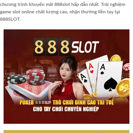
chương trình khuyến mãi 888slot hấp dẫn nhất. Trải nghiệm
game slot online chất lượng cao, nhận thưởng liền tay tại
888SLOT.