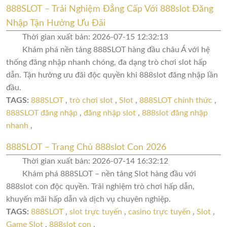
888SLOT – Trải Nghiệm Đẳng Cấp Với 888slot Đăng
Nhập Tận Hưởng Ưu Đãi
Thời gian xuất bản: 2026-07-15 12:32:13
Khám phá nền tảng 888SLOT hàng đầu châu Á với hệ
thống đăng nhập nhanh chóng, đa dạng trò chơi slot hấp
dẫn. Tận hưởng ưu đãi độc quyền khi 888slot đăng nhập lần
đầu.
TAGS:
888SLOT
,
trò chơi slot
,
Slot
,
888SLOT chính thức
,
888SLOT đăng nhập
,
đăng nhập slot
,
888slot đăng nhập
nhanh
,
888SLOT – Trang Chủ 888slot Con 2026
Thời gian xuất bản: 2026-07-14 16:32:12
Khám phá 888SLOT – nền tảng Slot hàng đầu với
888slot con độc quyền. Trải nghiệm trò chơi hấp dẫn,
khuyến mãi hấp dẫn và dịch vụ chuyên nghiệp.
TAGS:
888SLOT
,
slot trực tuyến
,
casino trực tuyến
,
Slot
,
Game Slot
,
888slot con
,