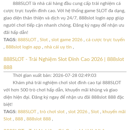
888SLOT là nhà cái hàng đầu cung cấp trải nghiệm cá
cược trực tuyến đỉnh cao. Với hệ thống game SLOT đa dạng,
giao diện thân thiện và dịch vụ 24/7, 888slot login app giúp
người chơi tiếp cận nhanh chóng. Đăng ký ngay để nhận ưu
đãi hấp dẫn!
TAGS:
888SLOT
,
Slot
,
slot game 2026
,
cá cược trực tuyến
,
888slot login app
,
nhà cái uy tín
,
888SLOT - Trải Nghiệm Slot Đỉnh Cao 2026 | 888slot
888
Thời gian xuất bản: 2026-07-28 02:49:03
Khám phá trải nghiệm chơi slot đỉnh cao tại 888SLOT
với hơn 500 trò chơi hấp dẫn, khuyến mãi khủng và giao
diện hiện đại. Đăng ký ngay để nhận ưu đãi 888slot 888 đặc
biệt!
TAGS:
888SLOT
,
trò chơi slot
,
slot 2026
,
Slot
,
khuyến mãi
Slot
,
888
,
888slot 888
,