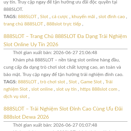
uy tín. Truy cập ngay để tận hưởng ưu đãi độc quyền tại
888SLOT.
TAGS:
888SLOT
,
Slot
,
cá cược
,
khuyến mãi
,
slot đỉnh cao
,
trang chủ 888SLOT
,
888slot trực tiếp
,
888SLOT – Trang Chủ 888SLOT Đa Dạng Trải Nghiệm
Slot Online Uy Tín 2026
Thời gian xuất bản: 2026-06-27 21:06:48
Khám phá 888SLOT – nền tảng slot online hàng đầu,
cung cấp đa dạng trò chơi slot chất lượng cao, an toàn và
bảo mật. Truy cập ngay để tận hưởng trải nghiệm đỉnh cao.
TAGS:
888SLOT
,
trò chơi slot
,
Slot
,
Game Slot
,
Trải
nghiệm Slot
,
slot online
,
slot uy tín
,
https 888slot com
,
dịch vụ slot
,
888SLOT – Trải Nghiệm Slot Đỉnh Cao Cùng Ưu Đãi
888slot Dewa 2026
Thời gian xuất bản: 2026-06-27 01:07:48