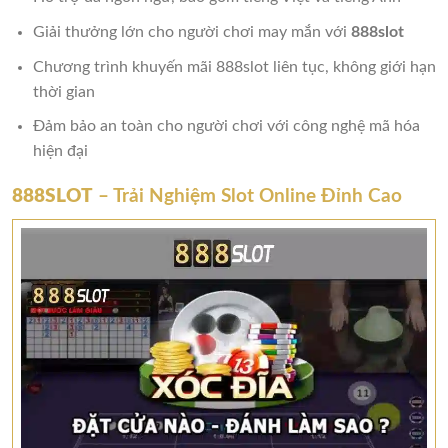
Giải thưởng lớn cho người chơi may mắn với
888slot
Chương trình khuyến mãi 888slot liên tục, không giới hạn
thời gian
Đảm bảo an toàn cho người chơi với công nghệ mã hóa
hiện đại
888SLOT
– Trải Nghiệm Slot Online Đỉnh Cao