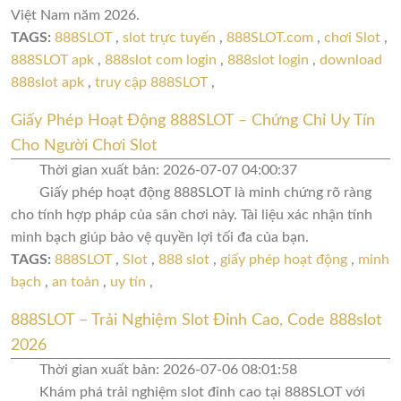
Việt Nam năm 2026.
TAGS:
888SLOT
,
slot trực tuyến
,
888SLOT.com
,
chơi Slot
,
888SLOT apk
,
888slot com login
,
888slot login
,
download
888slot apk
,
truy cập 888SLOT
,
Giấy Phép Hoạt Động 888SLOT – Chứng Chỉ Uy Tín
Cho Người Chơi Slot
Thời gian xuất bản: 2026-07-07 04:00:37
Giấy phép hoạt động 888SLOT là minh chứng rõ ràng
cho tính hợp pháp của sân chơi này. Tài liệu xác nhận tính
minh bạch giúp bảo vệ quyền lợi tối đa của bạn.
TAGS:
888SLOT
,
Slot
,
888 slot
,
giấy phép hoạt động
,
minh
bạch
,
an toàn
,
uy tín
,
888SLOT – Trải Nghiệm Slot Đỉnh Cao, Code 888slot
2026
Thời gian xuất bản: 2026-07-06 08:01:58
Khám phá trải nghiệm slot đỉnh cao tại 888SLOT với