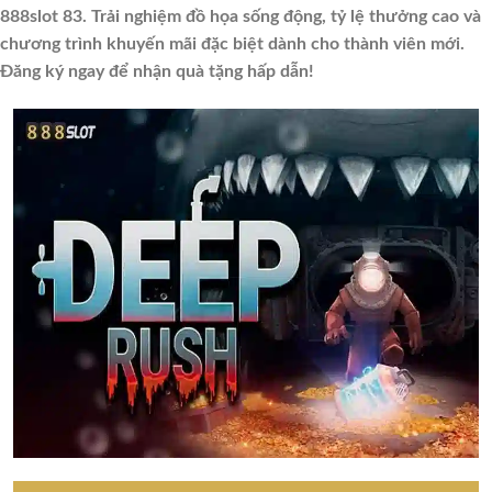
888slot 83. Trải nghiệm đồ họa sống động, tỷ lệ thưởng cao và
chương trình khuyến mãi đặc biệt dành cho thành viên mới.
Đăng ký ngay để nhận quà tặng hấp dẫn!