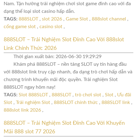
Nam. Tận hưởng trải nghiệm chơi slot game đỉnh cao với đa
dạng thể loại slot casino hấp dẫn.
TAGS:
888SLOT
,
slot 2026
,
Game Slot
,
888slot channel
,
cổng game slot
,
casino slot
,
888SLOT – Trải Nghiệm Slot Đỉnh Cao Với 888slot
Link Chính Thức 2026
Thời gian xuất bản: 2026-06-30 19:29:29
Khám phá 888SLOT – nền tảng SLOT uy tín hàng đầu
với 888slot link truy cập nhanh, đa dạng trò chơi hấp dẫn và
chương trình khuyến mãi độc quyền. Trải nghiệm Slot
888SLOT ngay hôm nay!
TAGS:
Slot 888SLOT
,
888SLOT
,
trò chơi slot
,
Slot
,
Ưu đãi
Slot
,
Trải nghiệm Slot
,
888SLOT chính thức
,
888SLOT link
,
888slot link 2026
,
888SLOT – Trải Nghiệm Slot Đỉnh Cao Với Khuyến
Mãi 888 slot 77 2026