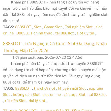
Khám phá 888SLOT – nền tảng slot uy tín với hàng
ngàn trò chơi hấp dẫn, bảo mật tuyệt đối và khuyến mãi hấp
dẫn. Tải 888slot ngay hôm nay để tận hưởng trải nghiệm slot
đỉnh cao!
TAGS:
888SLOT
,
Slot
,
Game Slot
,
Trải nghiệm Slot
,
slot
online
,
888SLOT chính thức
,
tải 888slot
,
slot uy tín
,
888SLOT - Trải Nghiệm Cá Cược Slot Đa Dạng, Nhận
Thưởng Hấp Dẫn 2026
Thời gian xuất bản: 2026-07-23 02:47:56
Khám phá nền tảng cá cược slot trực tuyến 888SLOT
với đa dạng trò chơi hấp dẫn, chương trình khuyến mãi độc
quyền và dịch vụ nạp rút tiền tiện lợi. Tải ngay ứng dụng
888slot tải để tham gia ngay hôm nay!
TAGS:
888SLOT
,
trò chơi slot
,
khuyến mãi Slot
,
nạp tiền
Slot
,
hướng dẫn Slot
,
slot online
,
cá cược Slot
,
tải 888slot
,
rút tiền Slot
,
đại lý slot
,