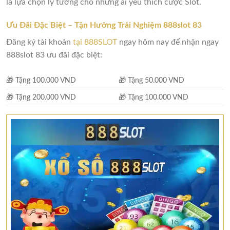
là lựa chọn lý tưởng cho những ai yêu thích cược Slot.
Ưu Đãi Đặc Biệt – Tận Hưởng Trải Nghiệm 888slot 83
Đăng ký tài khoản
tại 888SLOT
ngay hôm nay để nhận ngay
888slot 83 ưu đãi đặc biệt:
🎁 Tặng 100.000 VND
🎁 Tặng 50.000 VND
🎁 Tặng 200.000 VND
🎁 Tặng 100.000 VND