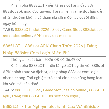
Khám phá 888SLOT - nền tảng slot hàng đầu với
888slot apk mod độc quyền. Trải nghiệm game slot hấp dẫn,
nhận thưởng khủng và tham gia cộng đồng slot sôi động
ngay hôm nay!
TAGS:
888SLOT
,
slot 2026
,
Slot
,
Game Slot
,
888slot apk
mod
,
slot online
,
APK slot
,
slot mobile
,
888SLOT – 888slot APK Chính Thức 2026 | Đăng
Nhập 888slot Com Login Miễn Phí
Thời gian xuất bản: 2026-08-01 06:49:07
Khám phá 888SLOT – nền tảng SLOT uy tín với 888slot
APK chính thức và dịch vụ đăng nhập 888slot com login
nhanh chóng. Trải nghiệm trò chơi đỉnh cao cùng hàng loạt
khuyến mãi hấp dẫn!
TAGS:
888SLOT
,
Slot
,
Game Slot
,
casino online
,
888SLOT
apk
,
trang chủ 888SLOT
,
888slot com login
,
888SLOT - Trải Nghiệm Slot Đỉnh Cao Với 888slot-