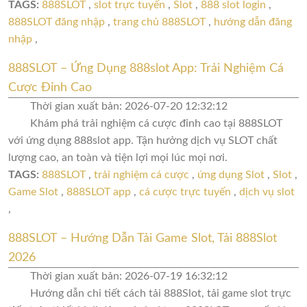
TAGS:
888SLOT
,
slot trực tuyến
,
Slot
,
888 slot login
,
888SLOT đăng nhập
,
trang chủ 888SLOT
,
hướng dẫn đăng
nhập
,
888SLOT – Ứng Dụng 888slot App: Trải Nghiệm Cá
Cược Đỉnh Cao
Thời gian xuất bản: 2026-07-20 12:32:12
Khám phá trải nghiệm cá cược đỉnh cao tại 888SLOT
với ứng dụng 888slot app. Tận hưởng dịch vụ SLOT chất
lượng cao, an toàn và tiện lợi mọi lúc mọi nơi.
TAGS:
888SLOT
,
trải nghiệm cá cược
,
ứng dụng Slot
,
Slot
,
Game Slot
,
888SLOT app
,
cá cược trực tuyến
,
dịch vụ slot
,
888SLOT – Hướng Dẫn Tải Game Slot, Tải 888Slot
2026
Thời gian xuất bản: 2026-07-19 16:32:12
Hướng dẫn chi tiết cách tải 888Slot, tải game slot trực