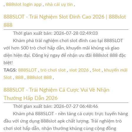
,
888slot login app
,
nhà cái uy tín
,
888SLOT - Trải Nghiệm Slot Đỉnh Cao 2026 | 888slot
888
Thời gian xuất bản: 2026-07-28 02:49:03
Khám phá trải nghiệm chơi slot đỉnh cao tại 888SLOT
với hơn 500 trò chơi hấp dẫn, khuyến mãi khủng và giao
diện hiện đại. Đăng ký ngay để nhận ưu đãi 888slot 888 đặc
biệt!
TAGS:
888SLOT
,
trò chơi slot
,
slot 2026
,
Slot
,
khuyến mãi
Slot
,
888
,
888slot 888
,
888SLOT - Trải Nghiệm Cá Cược Vui Vẻ Nhận
Thưởng Hấp Dẫn 2026
Thời gian xuất bản: 2026-07-27 06:48:46
Khám phá 888SLOT - nền tảng cá cược trực tuyến hàng
đầu với ứng dụng 888slot apk chất lượng. Trải nghiệm trò
chơi slot hấp dẫn, nhận thưởng khủng cùng cộng đồng