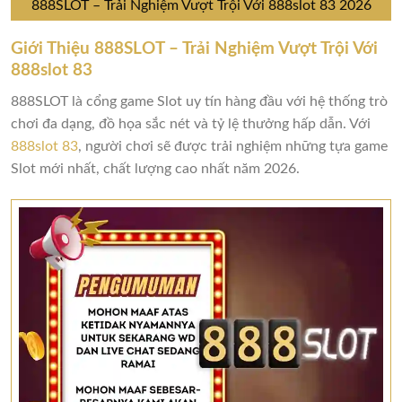
888SLOT – Trải Nghiệm Vượt Trội Với 888slot 83 2026
Giới Thiệu 888SLOT – Trải Nghiệm Vượt Trội Với
888slot 83
888SLOT là cổng game Slot uy tín hàng đầu với hệ thống trò
chơi đa dạng, đồ họa sắc nét và tỷ lệ thưởng hấp dẫn. Với
888slot 83
, người chơi sẽ được trải nghiệm những tựa game
Slot mới nhất, chất lượng cao nhất năm 2026.