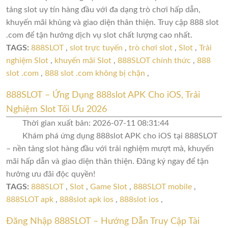
tảng slot uy tín hàng đầu với đa dạng trò chơi hấp dẫn,
khuyến mãi khủng và giao diện thân thiện. Truy cập 888 slot
.com để tận hưởng dịch vụ slot chất lượng cao nhất.
TAGS:
888SLOT
,
slot trực tuyến
,
trò chơi slot
,
Slot
,
Trải
nghiệm Slot
,
khuyến mãi Slot
,
888SLOT chính thức
,
888
slot .com
,
888 slot .com không bị chặn
,
888SLOT – Ứng Dụng 888slot APK Cho iOS, Trải
Nghiệm Slot Tối Ưu 2026
Thời gian xuất bản: 2026-07-11 08:31:44
Khám phá ứng dụng 888slot APK cho iOS tại 888SLOT
– nền tảng slot hàng đầu với trải nghiệm mượt mà, khuyến
mãi hấp dẫn và giao diện thân thiện. Đăng ký ngay để tận
hưởng ưu đãi độc quyền!
TAGS:
888SLOT
,
Slot
,
Game Slot
,
888SLOT mobile
,
888SLOT apk
,
888slot apk ios
,
888slot ios
,
Đăng Nhập 888SLOT – Hướng Dẫn Truy Cập Tài