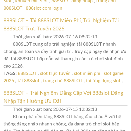
Slot
,
khuyến mãi Slot
,
888SLOT đăng nhập
,
trang chủ
888SLOT
,
888slot com login
,
888SLOT – Tải 888SLOT Miễn Phí, Trải Nghiệm Tải
888SLOT Trực Tuyến 2026
Thời gian xuất bản: 2026-07-16 08:32:13
888SLOT cung cấp trải nghiệm tải 888SLOT nhanh
chóng, an toàn và đầy tính giải trí. Truy cập ngay để nhận ưu
đãi tải 888SLOT hấp dẫn và tham gia các trò chơi slot đỉnh
cao 2026.
TAGS:
888SLOT
,
slot trực tuyến
,
slot miễn phí
,
slot game
2026
,
tải 888slot
,
trang chủ 888SLOT
,
tải ứng dụng slot
,
888SLOT – Trải Nghiệm Đẳng Cấp Với 888slot Đăng
Nhập Tận Hưởng Ưu Đãi
Thời gian xuất bản: 2026-07-15 12:32:13
Khám phá nền tảng 888SLOT hàng đầu châu Á với hệ
thống đăng nhập nhanh chóng, đa dạng trò chơi slot hấp