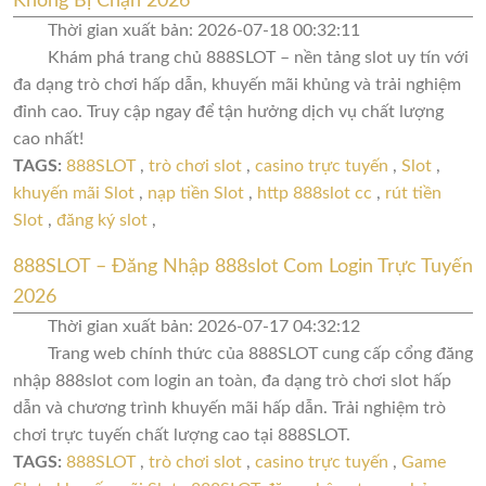
Không Bị Chặn 2026
Thời gian xuất bản: 2026-07-18 00:32:11
Khám phá trang chủ 888SLOT – nền tảng slot uy tín với
đa dạng trò chơi hấp dẫn, khuyến mãi khủng và trải nghiệm
đỉnh cao. Truy cập ngay để tận hưởng dịch vụ chất lượng
cao nhất!
TAGS:
888SLOT
,
trò chơi slot
,
casino trực tuyến
,
Slot
,
khuyến mãi Slot
,
nạp tiền Slot
,
http 888slot cc
,
rút tiền
Slot
,
đăng ký slot
,
888SLOT – Đăng Nhập 888slot Com Login Trực Tuyến
2026
Thời gian xuất bản: 2026-07-17 04:32:12
Trang web chính thức của 888SLOT cung cấp cổng đăng
nhập 888slot com login an toàn, đa dạng trò chơi slot hấp
dẫn và chương trình khuyến mãi hấp dẫn. Trải nghiệm trò
chơi trực tuyến chất lượng cao tại 888SLOT.
TAGS:
888SLOT
,
trò chơi slot
,
casino trực tuyến
,
Game