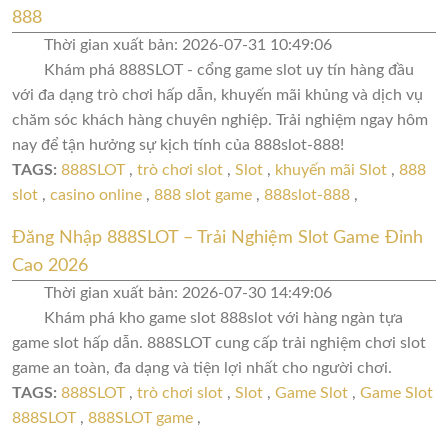
888
Thời gian xuất bản: 2026-07-31 10:49:06
Khám phá 888SLOT - cổng game slot uy tín hàng đầu
với đa dạng trò chơi hấp dẫn, khuyến mãi khủng và dịch vụ
chăm sóc khách hàng chuyên nghiệp. Trải nghiệm ngay hôm
nay để tận hưởng sự kịch tính của 888slot-888!
TAGS:
888SLOT
,
trò chơi slot
,
Slot
,
khuyến mãi Slot
,
888
slot
,
casino online
,
888 slot game
,
888slot-888
,
Đăng Nhập 888SLOT – Trải Nghiệm Slot Game Đỉnh
Cao 2026
Thời gian xuất bản: 2026-07-30 14:49:06
Khám phá kho game slot 888slot với hàng ngàn tựa
game slot hấp dẫn. 888SLOT cung cấp trải nghiệm chơi slot
game an toàn, đa dạng và tiện lợi nhất cho người chơi.
TAGS:
888SLOT
,
trò chơi slot
,
Slot
,
Game Slot
,
Game Slot
888SLOT
,
888SLOT game
,