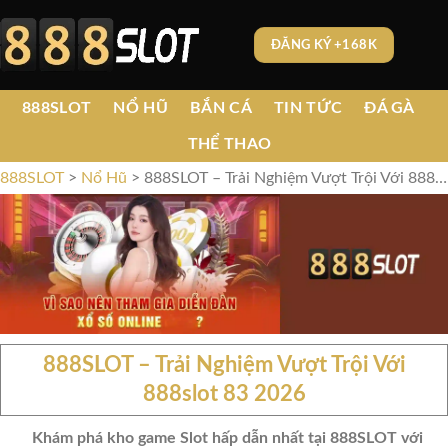
ĐĂNG KÝ +168K
888SLOT
NỔ HŨ
BẮN CÁ
TIN TỨC
ĐÁ GÀ
THỂ THAO
888SLOT
>
Nổ Hũ
>
888SLOT – Trải Nghiệm Vượt Trội Với 888slot 83 2026
888SLOT – Trải Nghiệm Vượt Trội Với
888slot 83 2026
Khám phá kho game Slot hấp dẫn nhất tại 888SLOT với