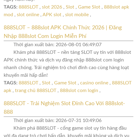
TAGS:
888SLOT
,
slot 2026
,
Slot
,
Game Slot
,
888slot apk
mod
,
slot online
,
APK slot
,
slot mobile
,
888SLOT – 888slot APK Chính Thức 2026 | Đăng
Nhập 888slot Com Login Miễn Phí
Thời gian xuất bản: 2026-08-01 06:49:07
Khám phá 888SLOT – nền tảng SLOT uy tín với 888slot
APK chính thức và dịch vụ đăng nhập 888slot com login
nhanh chóng. Trải nghiệm trò chơi đỉnh cao cùng hàng loạt
khuyến mãi hấp dẫn!
TAGS:
888SLOT
,
Slot
,
Game Slot
,
casino online
,
888SLOT
apk
,
trang chủ 888SLOT
,
888slot com login
,
888SLOT - Trải Nghiệm Slot Đỉnh Cao Với 888slot-
888
Thời gian xuất bản: 2026-07-31 10:49:06
Khám phá 888SLOT - cổng game slot uy tín hàng đầu
với đa dạng trò chơi hấp dẫn, khuyến mãi khủng và dịch vụ