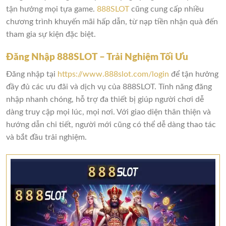
tận hưởng mọi tựa game.
888SLOT
cũng cung cấp nhiều
chương trình khuyến mãi hấp dẫn, từ nạp tiền nhận quà đến
tham gia sự kiện đặc biệt.
Đăng Nhập 888SLOT – Trải Nghiệm Tối Ưu
Đăng nhập tại
https://www.888slot.com/login
để tận hưởng
đầy đủ các ưu đãi và dịch vụ của 888SLOT. Tính năng đăng
nhập nhanh chóng, hỗ trợ đa thiết bị giúp người chơi dễ
dàng truy cập mọi lúc, mọi nơi. Với giao diện thân thiện và
hướng dẫn chi tiết, người mới cũng có thể dễ dàng thao tác
và bắt đầu trải nghiệm.