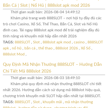
Bắn Cá | Slot | Nổ Hũ | 888slot apk mod 2026
Thời gian xuất bản: 2026-08-04 14:49:12
Khám phá trang web 888SLOT – nơi hội tụ đầy đủ các
trò chơi Casino, Xổ Số, Thể Thao, Bắn Cá, Slot và Nổ Hũ
đỉnh cao. Tải ngay 888slot apk mod để trải nghiệm đầy đủ
tính năng và khuyến mãi hấp dẫn nhất 2026
TAGS:
888SLOT
,
Slot
,
888slot apk mod
,
casino
,
888SLOT
apk
,
nổ hũ
,
bắn cá
,
thể thao
,
888slot 2026
,
Xổ Số
,
888slot Mod
,
Quy Định Mã Nhận Thưởng 888SLOT – Hướng Dẫn
Chi Tiết Mã 888slot 2026
Thời gian xuất bản: 2026-08-03 18:49:10
Khám phá quy định mã nhận thưởng 888SLOT chi tiết
nhất 2026. Hướng dẫn cách sử dụng mã 888slot hiệu quả,
chương trình khuyến mãi SLOT hấp dẫn nhất tại 888SLOT.
TAGS:
888SLOT
,
Slot
,
khuyến mãi
,
mã nhận thưởng
888slot
,
hướng dẫn sử dụng
,
chương trình ưu đãi
,