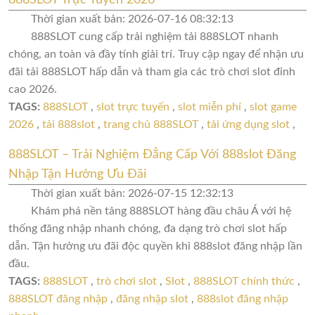
Thời gian xuất bản: 2026-07-16 08:32:13
888SLOT cung cấp trải nghiệm tải 888SLOT nhanh
chóng, an toàn và đầy tính giải trí. Truy cập ngay để nhận ưu
đãi tải 888SLOT hấp dẫn và tham gia các trò chơi slot đỉnh
cao 2026.
TAGS:
888SLOT
,
slot trực tuyến
,
slot miễn phí
,
slot game
2026
,
tải 888slot
,
trang chủ 888SLOT
,
tải ứng dụng slot
,
888SLOT – Trải Nghiệm Đẳng Cấp Với 888slot Đăng
Nhập Tận Hưởng Ưu Đãi
Thời gian xuất bản: 2026-07-15 12:32:13
Khám phá nền tảng 888SLOT hàng đầu châu Á với hệ
thống đăng nhập nhanh chóng, đa dạng trò chơi slot hấp
dẫn. Tận hưởng ưu đãi độc quyền khi 888slot đăng nhập lần
đầu.
TAGS:
888SLOT
,
trò chơi slot
,
Slot
,
888SLOT chính thức
,
888SLOT đăng nhập
,
đăng nhập slot
,
888slot đăng nhập