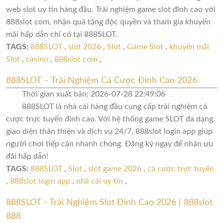
web slot uy tín hàng đầu. Trải nghiệm game slot đỉnh cao với
888slot com, nhận quà tặng độc quyền và tham gia khuyến
mãi hấp dẫn chỉ có tại 888SLOT.
TAGS:
888SLOT
,
slot 2026
,
Slot
,
Game Slot
,
khuyến mãi
Slot
,
casino
,
888slot com
,
888SLOT – Trải Nghiệm Cá Cược Đỉnh Cao 2026
Thời gian xuất bản: 2026-07-28 22:49:06
888SLOT là nhà cái hàng đầu cung cấp trải nghiệm cá
cược trực tuyến đỉnh cao. Với hệ thống game SLOT đa dạng,
giao diện thân thiện và dịch vụ 24/7, 888slot login app giúp
người chơi tiếp cận nhanh chóng. Đăng ký ngay để nhận ưu
đãi hấp dẫn!
TAGS:
888SLOT
,
Slot
,
slot game 2026
,
cá cược trực tuyến
,
888slot login app
,
nhà cái uy tín
,
888SLOT - Trải Nghiệm Slot Đỉnh Cao 2026 | 888slot
888