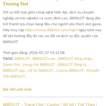
Thương Slot
Với sự kết hợp giữa công nghệ hiện đại, dịch vụ chuyên
nghiệp và trải nghiệm cá cược đỉnh cao, 888SLOT đang dần
trở thành lựa chọn hàng đầu cho người yêu thích slot game.
Hãy truy cập
https://www.888slot.com/login
ngay hôm nay
để tận hưởng đầy đủ các ưu đãi và dịch vụ độc quyền của
888SLOT.
Thời gian đăng: 2026-05-27 14:11:08
TAGS:
888SLOT
,
888SLOT.com
,
888SLOT đăng nhập
,
Game Slot
,
trang chủ 888SLOT
,
888SLOT đăng ký
,
888SLOT app
,
nổ hũ 888SLOT
,
Casino 888SLOT
,
Khuyến
Mãi 888SLOT
,
Bài viết mới nhất
888SLOT – Trang Chủ | Casino | Xổ Số | Thể Thao |