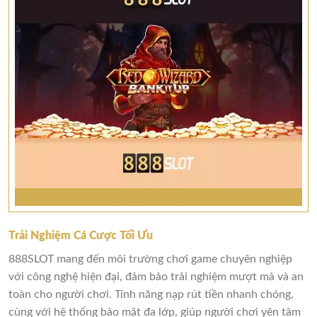
Trải Nghiệm Cá Cược Tối Ưu
Trải Nghiệm Cá Cược Tối Ưu
888SLOT mang đến môi trường chơi game chuyên nghiệp
với công nghệ hiện đại, đảm bảo trải nghiệm mượt mà và an
toàn cho người chơi. Tính năng nạp rút tiền nhanh chóng,
cùng với hệ thống bảo mật đa lớp, giúp người chơi yên tâm