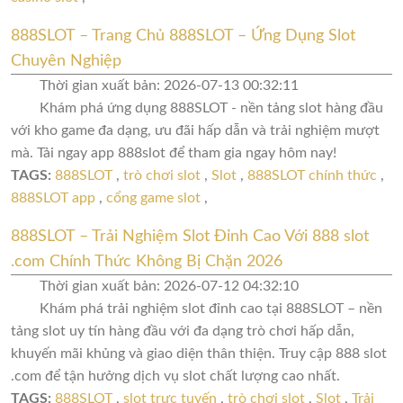
888SLOT – Trang Chủ 888SLOT – Ứng Dụng Slot
Chuyên Nghiệp
Thời gian xuất bản: 2026-07-13 00:32:11
Khám phá ứng dụng 888SLOT - nền tảng slot hàng đầu
với kho game đa dạng, ưu đãi hấp dẫn và trải nghiệm mượt
mà. Tải ngay app 888slot để tham gia ngay hôm nay!
TAGS:
888SLOT
,
trò chơi slot
,
Slot
,
888SLOT chính thức
,
888SLOT app
,
cổng game slot
,
888SLOT – Trải Nghiệm Slot Đỉnh Cao Với 888 slot
.com Chính Thức Không Bị Chặn 2026
Thời gian xuất bản: 2026-07-12 04:32:10
Khám phá trải nghiệm slot đỉnh cao tại 888SLOT – nền
tảng slot uy tín hàng đầu với đa dạng trò chơi hấp dẫn,
khuyến mãi khủng và giao diện thân thiện. Truy cập 888 slot
.com để tận hưởng dịch vụ slot chất lượng cao nhất.
TAGS:
888SLOT
,
slot trực tuyến
,
trò chơi slot
,
Slot
,
Trải