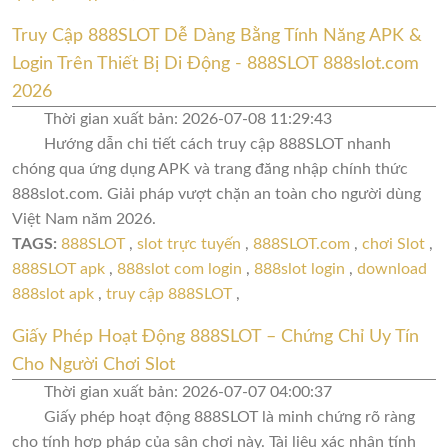
Truy Cập 888SLOT Dễ Dàng Bằng Tính Năng APK &
Login Trên Thiết Bị Di Động - 888SLOT 888slot.com
2026
Thời gian xuất bản: 2026-07-08 11:29:43
Hướng dẫn chi tiết cách truy cập 888SLOT nhanh
chóng qua ứng dụng APK và trang đăng nhập chính thức
888slot.com. Giải pháp vượt chặn an toàn cho người dùng
Việt Nam năm 2026.
TAGS:
888SLOT
,
slot trực tuyến
,
888SLOT.com
,
chơi Slot
,
888SLOT apk
,
888slot com login
,
888slot login
,
download
888slot apk
,
truy cập 888SLOT
,
Giấy Phép Hoạt Động 888SLOT – Chứng Chỉ Uy Tín
Cho Người Chơi Slot
Thời gian xuất bản: 2026-07-07 04:00:37
Giấy phép hoạt động 888SLOT là minh chứng rõ ràng
cho tính hợp pháp của sân chơi này. Tài liệu xác nhận tính