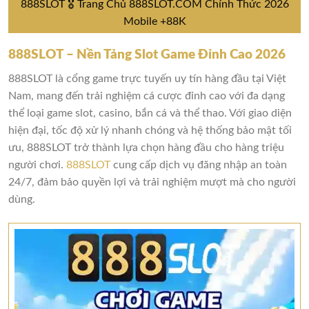
888SLOT 🎖️ Trang Chủ 888SLOT.COM Chính Thức 2026
Mobile +88K
888SLOT – Nền Tảng Slot Game Đỉnh Cao 2026
888SLOT là cổng game trực tuyến uy tín hàng đầu tại Việt
Nam, mang đến trải nghiệm cá cược đỉnh cao với đa dạng
thể loại game slot, casino, bắn cá và thể thao. Với giao diện
hiện đại, tốc độ xử lý nhanh chóng và hệ thống bảo mật tối
ưu, 888SLOT trở thành lựa chọn hàng đầu cho hàng triệu
người chơi.
888SLOT
cung cấp dịch vụ đăng nhập an toàn
24/7, đảm bảo quyền lợi và trải nghiệm mượt mà cho người
dùng.