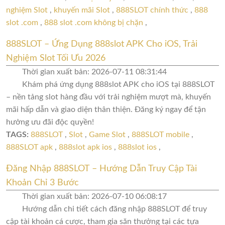
nghiệm Slot
,
khuyến mãi Slot
,
888SLOT chính thức
,
888
slot .com
,
888 slot .com không bị chặn
,
888SLOT – Ứng Dụng 888slot APK Cho iOS, Trải
Nghiệm Slot Tối Ưu 2026
Thời gian xuất bản: 2026-07-11 08:31:44
Khám phá ứng dụng 888slot APK cho iOS tại 888SLOT
– nền tảng slot hàng đầu với trải nghiệm mượt mà, khuyến
mãi hấp dẫn và giao diện thân thiện. Đăng ký ngay để tận
hưởng ưu đãi độc quyền!
TAGS:
888SLOT
,
Slot
,
Game Slot
,
888SLOT mobile
,
888SLOT apk
,
888slot apk ios
,
888slot ios
,
Đăng Nhập 888SLOT – Hướng Dẫn Truy Cập Tài
Khoản Chỉ 3 Bước
Thời gian xuất bản: 2026-07-10 06:08:17
Hướng dẫn chi tiết cách đăng nhập 888SLOT để truy
cập tài khoản cá cược, tham gia săn thưởng tại các tựa