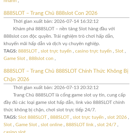
nhanh
,
888SLOT – Trang Chủ 888slot Con 2026
Thời gian xuất bản: 2026-07-14 16:32:12
Khám phá 888SLOT – nền tảng Slot hàng đầu với
888slot con độc quyền. Trải nghiệm trò chơi hấp dẫn,
khuyến mãi hấp dẫn và dịch vụ chuyên nghiệp.
TAGS:
888SLOT
,
slot trực tuyến
,
casino trực tuyến
,
Slot
,
Game Slot
,
888slot con
,
888SLOT – Trang Chủ 888SLOT Chính Thức Không Bị
Chặn 2026
Thời gian xuất bản: 2026-07-13 20:32:12
Trang Chủ 888SLOT là cổng game slot uy tín, cung cấp
đầy đủ các loại game slot hấp dẫn, link vào 888SLOT chính
thức không bị chặn, chơi slot trực tiếp 24/7.
TAGS:
Slot 888SLOT
,
888SLOT
,
slot trực tuyến
,
slot 2026
,
Slot
,
Game Slot
,
slot online
,
888SLOT link
,
slot 24/7
,
casino slot
,