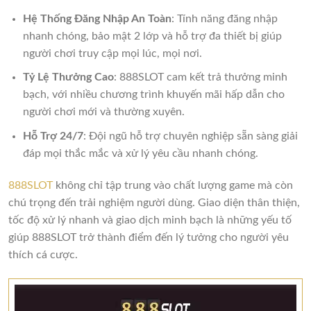
Hệ Thống Đăng Nhập An Toàn
: Tính năng đăng nhập
nhanh chóng, bảo mật 2 lớp và hỗ trợ đa thiết bị giúp
người chơi truy cập mọi lúc, mọi nơi.
Tỷ Lệ Thưởng Cao
: 888SLOT cam kết trả thưởng minh
bạch, với nhiều chương trình khuyến mãi hấp dẫn cho
người chơi mới và thường xuyên.
Hỗ Trợ 24/7
: Đội ngũ hỗ trợ chuyên nghiệp sẵn sàng giải
đáp mọi thắc mắc và xử lý yêu cầu nhanh chóng.
888SLOT
không chỉ tập trung vào chất lượng game mà còn
chú trọng đến trải nghiệm người dùng. Giao diện thân thiện,
tốc độ xử lý nhanh và giao dịch minh bạch là những yếu tố
giúp 888SLOT trở thành điểm đến lý tưởng cho người yêu
thích cá cược.