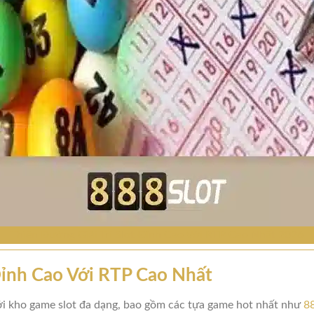
Thiên Đường Giải Trí Slot Đỉnh Cao Với RTP Cao Nhất 2026
Đỉnh Cao Với RTP Cao Nhất
với kho game slot đa dạng, bao gồm các tựa game hot nhất như
88