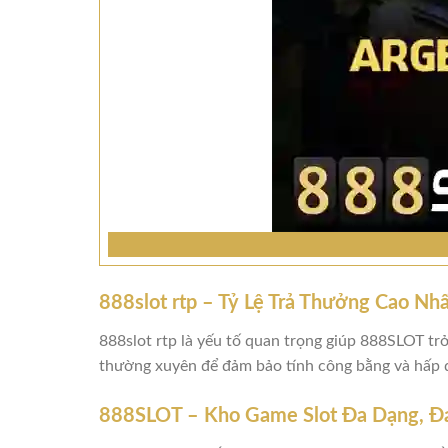
888slot rtp – Tỷ Lệ Trả Thưởng Cao Nh
888slot rtp là yếu tố quan trọng giúp 888SLOT tr
thường xuyên để đảm bảo tính công bằng và hấp dẫ
888SLOT – Kho Game Slot Đa Dạng, Đa