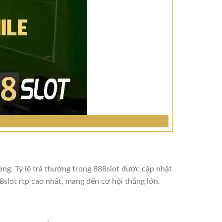
ởng. Tỷ lệ trả thưởng trong 888slot được cập nhật
slot rtp cao nhất, mang đến cơ hội thắng lớn.