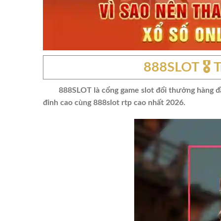
888SLOT 🎖️
888SLOT là cổng game slot đổi thưởng hàng đầu
đỉnh cao cùng 888slot rtp cao nhất 2026.