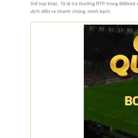
thể loại khác. Tỷ lệ trả thưởng RTP trong 888slo
dịch diễn ra nhanh chóng, minh bạch.