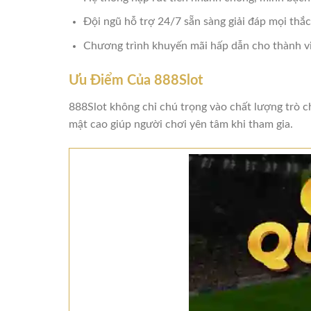
Đội ngũ hỗ trợ 24/7 sẵn sàng giải đáp mọi thắ
Chương trình khuyến mãi hấp dẫn cho thành v
Ưu Điểm Của 888Slot
888Slot không chỉ chú trọng vào chất lượng trò c
mật cao giúp người chơi yên tâm khi tham gia.