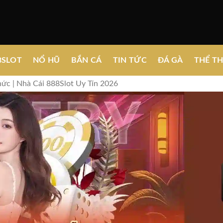
8SLOT
NỔ HŨ
BẮN CÁ
TIN TỨC
ĐÁ GÀ
THỂ T
ức | Nhà Cái 888Slot Uy Tín 2026