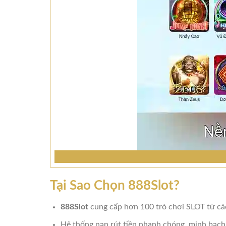
Tại Sao Chọn 888Slot?
888Slot
cung cấp hơn 100 trò chơi SLOT từ các
Hệ thống nạp rút tiền nhanh chóng, minh bạch