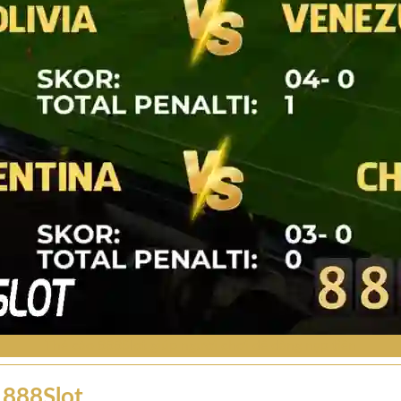
Thẻ cào 888Slot
giúp người chơi dễ dàng nạp tiền
 888Slot