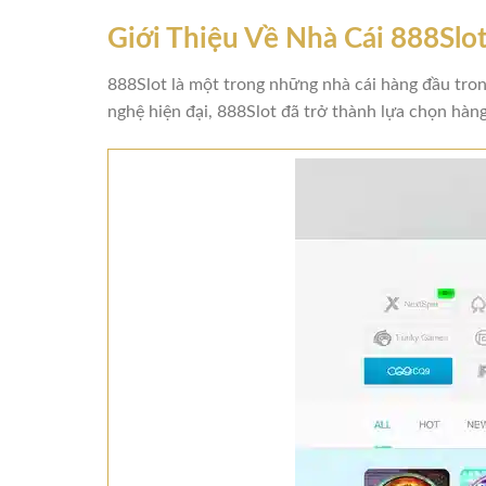
Giới Thiệu Về Nhà Cái 888Slo
888Slot là một trong những nhà cái hàng đầu tron
nghệ hiện đại, 888Slot đã trở thành lựa chọn hàn