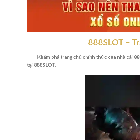
888SLOT – Tr
Khám phá trang chủ chính thức của nhà cái 88
tại 888SLOT.