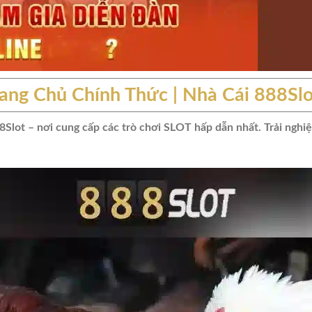
ang Chủ Chính Thức | Nhà Cái 888Slo
8Slot – nơi cung cấp các trò chơi SLOT hấp dẫn nhất. Trải nghi