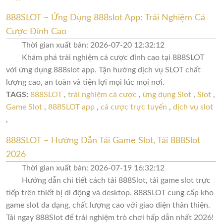
888SLOT – Ứng Dụng 888slot App: Trải Nghiệm Cá
Cược Đỉnh Cao
Thời gian xuất bản: 2026-07-20 12:32:12
Khám phá trải nghiệm cá cược đỉnh cao tại 888SLOT
với ứng dụng 888slot app. Tận hưởng dịch vụ SLOT chất
lượng cao, an toàn và tiện lợi mọi lúc mọi nơi.
TAGS:
888SLOT
,
trải nghiệm cá cược
,
ứng dụng Slot
,
Slot
,
Game Slot
,
888SLOT app
,
cá cược trực tuyến
,
dịch vụ slot
,
888SLOT – Hướng Dẫn Tải Game Slot, Tải 888Slot
2026
Thời gian xuất bản: 2026-07-19 16:32:12
Hướng dẫn chi tiết cách tải 888Slot, tải game slot trực
tiếp trên thiết bị di động và desktop. 888SLOT cung cấp kho
game slot đa dạng, chất lượng cao với giao diện thân thiện.
Tải ngay 888Slot để trải nghiệm trò chơi hấp dẫn nhất 2026!