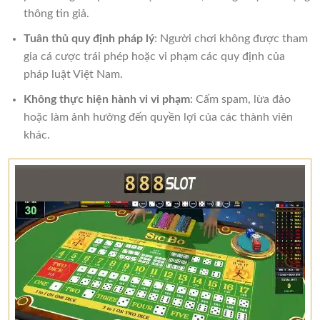
thông tin giả.
Tuân thủ quy định pháp lý
: Người chơi không được tham
gia cá cược trái phép hoặc vi phạm các quy định của
pháp luật Việt Nam.
Không thực hiện hành vi vi phạm
: Cấm spam, lừa đảo
hoặc làm ảnh hưởng đến quyền lợi của các thành viên
khác.