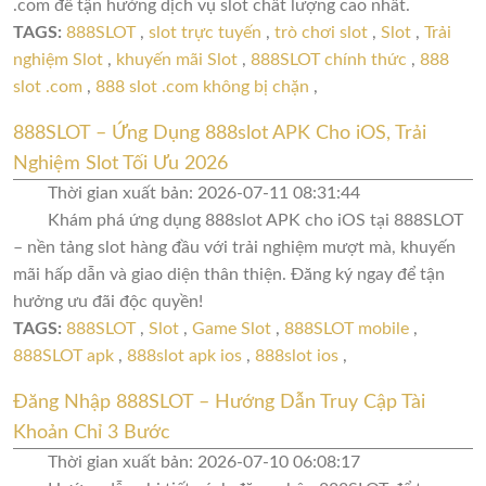
.com để tận hưởng dịch vụ slot chất lượng cao nhất.
TAGS:
888SLOT
,
slot trực tuyến
,
trò chơi slot
,
Slot
,
Trải
nghiệm Slot
,
khuyến mãi Slot
,
888SLOT chính thức
,
888
slot .com
,
888 slot .com không bị chặn
,
888SLOT – Ứng Dụng 888slot APK Cho iOS, Trải
Nghiệm Slot Tối Ưu 2026
Thời gian xuất bản: 2026-07-11 08:31:44
Khám phá ứng dụng 888slot APK cho iOS tại 888SLOT
– nền tảng slot hàng đầu với trải nghiệm mượt mà, khuyến
mãi hấp dẫn và giao diện thân thiện. Đăng ký ngay để tận
hưởng ưu đãi độc quyền!
TAGS:
888SLOT
,
Slot
,
Game Slot
,
888SLOT mobile
,
888SLOT apk
,
888slot apk ios
,
888slot ios
,
Đăng Nhập 888SLOT – Hướng Dẫn Truy Cập Tài
Khoản Chỉ 3 Bước
Thời gian xuất bản: 2026-07-10 06:08:17