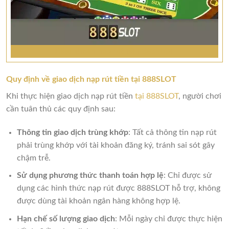
Điều khoản nạp rút tiền 888SLOT
Quy định về giao dịch nạp rút tiền tại 888SLOT
Khi thực hiện giao dịch nạp rút tiền
tại 888SLOT
, người chơi
cần tuân thủ các quy định sau:
Thông tin giao dịch trùng khớp
: Tất cả thông tin nạp rút
phải trùng khớp với tài khoản đăng ký, tránh sai sót gây
chậm trễ.
Sử dụng phương thức thanh toán hợp lệ
: Chỉ được sử
dụng các hình thức nạp rút được 888SLOT hỗ trợ, không
được dùng tài khoản ngân hàng không hợp lệ.
Hạn chế số lượng giao dịch
: Mỗi ngày chỉ được thực hiện