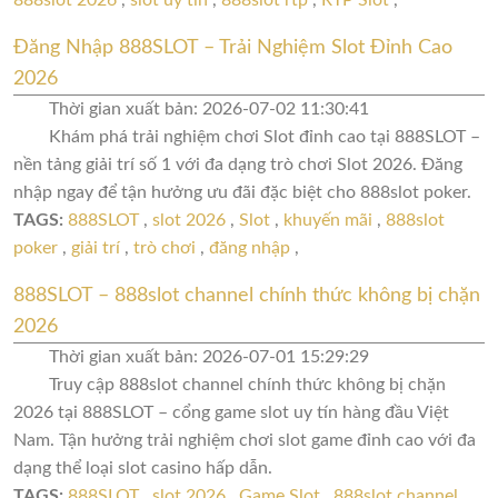
888slot 2026
,
slot uy tín
,
888slot rtp
,
RTP Slot
,
Đăng Nhập 888SLOT – Trải Nghiệm Slot Đỉnh Cao
2026
Thời gian xuất bản: 2026-07-02 11:30:41
Khám phá trải nghiệm chơi Slot đỉnh cao tại 888SLOT –
nền tảng giải trí số 1 với đa dạng trò chơi Slot 2026. Đăng
nhập ngay để tận hưởng ưu đãi đặc biệt cho 888slot poker.
TAGS:
888SLOT
,
slot 2026
,
Slot
,
khuyến mãi
,
888slot
poker
,
giải trí
,
trò chơi
,
đăng nhập
,
888SLOT – 888slot channel chính thức không bị chặn
2026
Thời gian xuất bản: 2026-07-01 15:29:29
Truy cập 888slot channel chính thức không bị chặn
2026 tại 888SLOT – cổng game slot uy tín hàng đầu Việt
Nam. Tận hưởng trải nghiệm chơi slot game đỉnh cao với đa
dạng thể loại slot casino hấp dẫn.
TAGS:
888SLOT
,
slot 2026
,
Game Slot
,
888slot channel
,