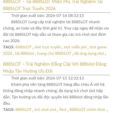
888SLOT – Tải 888SLOT Miễn Phí, Trải Nghiệm Tải
888SLOT Trực Tuyến 2026
Thời gian xuất bản: 2026-07-16 08:32:13
888SLOT cung cấp trải nghiệm tải 888SLOT nhanh
chóng, an toàn và đầy tính giải trí. Truy cập ngay để nhận ưu
đãi tải 888SLOT hấp dẫn và tham gia các trò chơi slot đỉnh
cao 2026.
TAGS:
888SLOT
,
slot trực tuyến
,
slot miễn phí
,
slot game
2026
,
tải 888slot
,
trang chủ 888SLOT
,
tải ứng dụng slot
,
888SLOT – Trải Nghiệm Đẳng Cấp Với 888slot Đăng
Nhập Tận Hưởng Ưu Đãi
Thời gian xuất bản: 2026-07-15 12:32:13
Khám phá nền tảng 888SLOT hàng đầu châu Á với hệ
thống đăng nhập nhanh chóng, đa dạng trò chơi slot hấp
dẫn. Tận hưởng ưu đãi độc quyền khi 888slot đăng nhập lần
đầu.
TAGS:
888SLOT
,
trò chơi slot
,
Slot
,
888SLOT chính thức
,