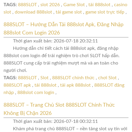
TAGS:
888SLOT
,
slot 2026
,
Game Slot
,
tải 888slot
,
casino
slot
,
download 888slot
,
tải game slot
,
game slot trực tiếp
,
888SLOT – Hướng Dẫn Tải 888slot Apk, Đăng Nhập
888slot Com Login 2026
Thời gian xuất bản: 2026-07-18 20:32:11
Hướng dẫn chi tiết cách tải 888slot apk, đăng nhập
888slot com login để trải nghiệm trò chơi SLOT hấp dẫn.
888SLOT cung cấp trải nghiệm mượt mà và an toàn cho
người chơi.
TAGS:
888SLOT
,
Slot
,
888SLOT chính thức
,
chơi Slot
,
888SLOT apk
,
tải 888slot
,
tải apk 888slot
,
888SLOT đăng
nhập
,
888slot com login
,
888SLOT – Trang Chủ Slot 888SLOT Chính Thức
Không Bị Chặn 2026
Thời gian xuất bản: 2026-07-18 00:32:11
Khám phá trang chủ 888SLOT – nền tảng slot uy tín với