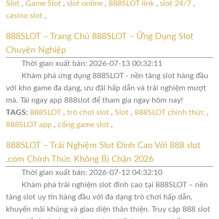
Slot
,
Game Slot
,
slot online
,
888SLOT link
,
slot 24/7
,
casino slot
,
888SLOT – Trang Chủ 888SLOT – Ứng Dụng Slot
Chuyên Nghiệp
Thời gian xuất bản: 2026-07-13 00:32:11
Khám phá ứng dụng 888SLOT - nền tảng slot hàng đầu
với kho game đa dạng, ưu đãi hấp dẫn và trải nghiệm mượt
mà. Tải ngay app 888slot để tham gia ngay hôm nay!
TAGS:
888SLOT
,
trò chơi slot
,
Slot
,
888SLOT chính thức
,
888SLOT app
,
cổng game slot
,
888SLOT – Trải Nghiệm Slot Đỉnh Cao Với 888 slot
.com Chính Thức Không Bị Chặn 2026
Thời gian xuất bản: 2026-07-12 04:32:10
Khám phá trải nghiệm slot đỉnh cao tại 888SLOT – nền
tảng slot uy tín hàng đầu với đa dạng trò chơi hấp dẫn,
khuyến mãi khủng và giao diện thân thiện. Truy cập 888 slot