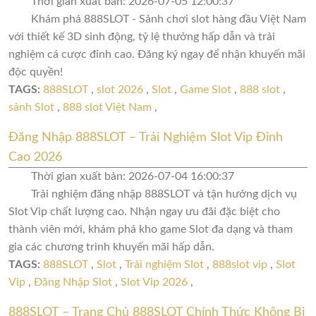
Thời gian xuất bản: 2026-07-05 12:00:37
Khám phá 888SLOT - Sảnh chơi slot hàng đầu Việt Nam
với thiết kế 3D sinh động, tỷ lệ thưởng hấp dẫn và trải
nghiệm cá cược đỉnh cao. Đăng ký ngay để nhận khuyến mãi
độc quyền!
TAGS:
888SLOT
,
slot 2026
,
Slot
,
Game Slot
,
888 slot
,
sảnh Slot
,
888 slot Việt Nam
,
Đăng Nhập 888SLOT – Trải Nghiệm Slot Vip Đỉnh
Cao 2026
Thời gian xuất bản: 2026-07-04 16:00:37
Trải nghiệm đăng nhập 888SLOT và tận hưởng dịch vụ
Slot Vip chất lượng cao. Nhận ngay ưu đãi đặc biệt cho
thành viên mới, khám phá kho game Slot đa dạng và tham
gia các chương trình khuyến mãi hấp dẫn.
TAGS:
888SLOT
,
Slot
,
Trải nghiệm Slot
,
888slot vip
,
Slot
Vip
,
Đăng Nhập Slot
,
Slot Vip 2026
,
888SLOT – Trang Chủ 888SLOT Chính Thức Không Bị