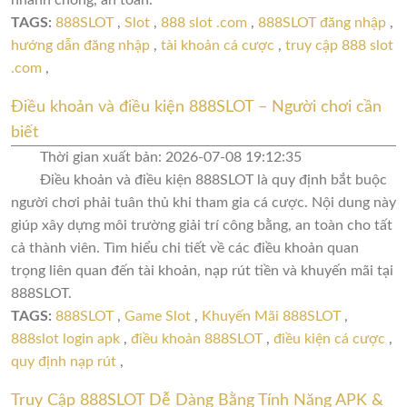
nhanh chóng, an toàn.
TAGS:
888SLOT
,
Slot
,
888 slot .com
,
888SLOT đăng nhập
,
hướng dẫn đăng nhập
,
tài khoản cá cược
,
truy cập 888 slot
.com
,
Điều khoản và điều kiện 888SLOT – Người chơi cần
biết
Thời gian xuất bản: 2026-07-08 19:12:35
Điều khoản và điều kiện 888SLOT là quy định bắt buộc
người chơi phải tuân thủ khi tham gia cá cược. Nội dung này
giúp xây dựng môi trường giải trí công bằng, an toàn cho tất
cả thành viên. Tìm hiểu chi tiết về các điều khoản quan
trọng liên quan đến tài khoản, nạp rút tiền và khuyến mãi tại
888SLOT.
TAGS:
888SLOT
,
Game Slot
,
Khuyến Mãi 888SLOT
,
888slot login apk
,
điều khoản 888SLOT
,
điều kiện cá cược
,
quy định nạp rút
,
Truy Cập 888SLOT Dễ Dàng Bằng Tính Năng APK &