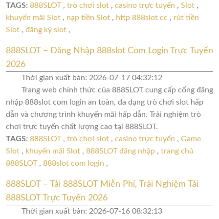
TAGS:
888SLOT
,
trò chơi slot
,
casino trực tuyến
,
Slot
,
khuyến mãi Slot
,
nạp tiền Slot
,
http 888slot cc
,
rút tiền
Slot
,
đăng ký slot
,
888SLOT – Đăng Nhập 888slot Com Login Trực Tuyến
2026
Thời gian xuất bản: 2026-07-17 04:32:12
Trang web chính thức của 888SLOT cung cấp cổng đăng
nhập 888slot com login an toàn, đa dạng trò chơi slot hấp
dẫn và chương trình khuyến mãi hấp dẫn. Trải nghiệm trò
chơi trực tuyến chất lượng cao tại 888SLOT.
TAGS:
888SLOT
,
trò chơi slot
,
casino trực tuyến
,
Game
Slot
,
khuyến mãi Slot
,
888SLOT đăng nhập
,
trang chủ
888SLOT
,
888slot com login
,
888SLOT – Tải 888SLOT Miễn Phí, Trải Nghiệm Tải
888SLOT Trực Tuyến 2026
Thời gian xuất bản: 2026-07-16 08:32:13