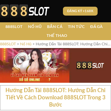
ĐĂNG KÝ +168K
888SLOT
NỔ HŨ
BẮN CÁ
TIN TỨC
ĐÁ GÀ
THỂ THAO
888SLOT
>
Nổ Hũ
>
Hướng Dẫn Tải 888SLOT: Hướng Dẫn Chi Tiết Về Cách Download 888SLOT Trong 3 Bước
Hướng Dẫn Tải 888SLOT: Hướng Dẫn Chi
Tiết Về Cách Download 888SLOT Trong 3
Bước