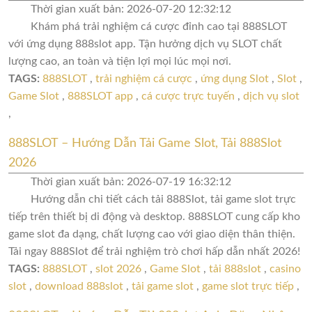
Thời gian xuất bản: 2026-07-20 12:32:12
Khám phá trải nghiệm cá cược đỉnh cao tại 888SLOT
với ứng dụng 888slot app. Tận hưởng dịch vụ SLOT chất
lượng cao, an toàn và tiện lợi mọi lúc mọi nơi.
TAGS:
888SLOT
,
trải nghiệm cá cược
,
ứng dụng Slot
,
Slot
,
Game Slot
,
888SLOT app
,
cá cược trực tuyến
,
dịch vụ slot
,
888SLOT – Hướng Dẫn Tải Game Slot, Tải 888Slot
2026
Thời gian xuất bản: 2026-07-19 16:32:12
Hướng dẫn chi tiết cách tải 888Slot, tải game slot trực
tiếp trên thiết bị di động và desktop. 888SLOT cung cấp kho
game slot đa dạng, chất lượng cao với giao diện thân thiện.
Tải ngay 888Slot để trải nghiệm trò chơi hấp dẫn nhất 2026!
TAGS:
888SLOT
,
slot 2026
,
Game Slot
,
tải 888slot
,
casino
slot
,
download 888slot
,
tải game slot
,
game slot trực tiếp
,