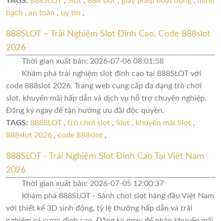
TAGS:
888SLOT
,
Slot
,
888 slot
,
giấy phép hoạt động
,
minh
bạch
,
an toàn
,
uy tín
,
888SLOT – Trải Nghiệm Slot Đỉnh Cao, Code 888slot
2026
Thời gian xuất bản: 2026-07-06 08:01:58
Khám phá trải nghiệm slot đỉnh cao tại 888SLOT với
code 888slot 2026. Trang web cung cấp đa dạng trò chơi
slot, khuyến mãi hấp dẫn và dịch vụ hỗ trợ chuyên nghiệp.
Đăng ký ngay để tận hưởng ưu đãi độc quyền.
TAGS:
888SLOT
,
trò chơi slot
,
Slot
,
khuyến mãi Slot
,
888slot 2026
,
code 888slot
,
888SLOT - Trải Nghiệm Slot Đỉnh Cao Tại Việt Nam
2026
Thời gian xuất bản: 2026-07-05 12:00:37
Khám phá 888SLOT - Sảnh chơi slot hàng đầu Việt Nam
với thiết kế 3D sinh động, tỷ lệ thưởng hấp dẫn và trải
nghiệm cá cược đỉnh cao. Đăng ký ngay để nhận khuyến mãi