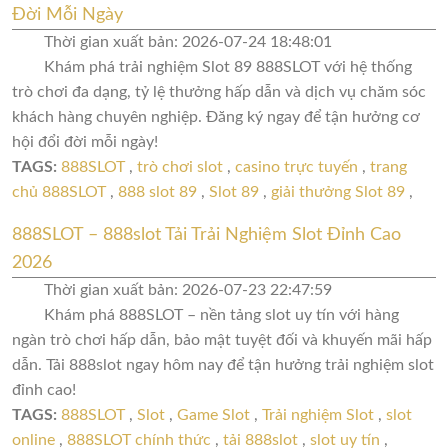
Đời Mỗi Ngày
Thời gian xuất bản: 2026-07-24 18:48:01
Khám phá trải nghiệm Slot 89 888SLOT với hệ thống
trò chơi đa dạng, tỷ lệ thưởng hấp dẫn và dịch vụ chăm sóc
khách hàng chuyên nghiệp. Đăng ký ngay để tận hưởng cơ
hội đổi đời mỗi ngày!
TAGS:
888SLOT
,
trò chơi slot
,
casino trực tuyến
,
trang
chủ 888SLOT
,
888 slot 89
,
Slot 89
,
giải thưởng Slot 89
,
888SLOT – 888slot Tải Trải Nghiệm Slot Đỉnh Cao
2026
Thời gian xuất bản: 2026-07-23 22:47:59
Khám phá 888SLOT – nền tảng slot uy tín với hàng
ngàn trò chơi hấp dẫn, bảo mật tuyệt đối và khuyến mãi hấp
dẫn. Tải 888slot ngay hôm nay để tận hưởng trải nghiệm slot
đỉnh cao!
TAGS:
888SLOT
,
Slot
,
Game Slot
,
Trải nghiệm Slot
,
slot
online
,
888SLOT chính thức
,
tải 888slot
,
slot uy tín
,