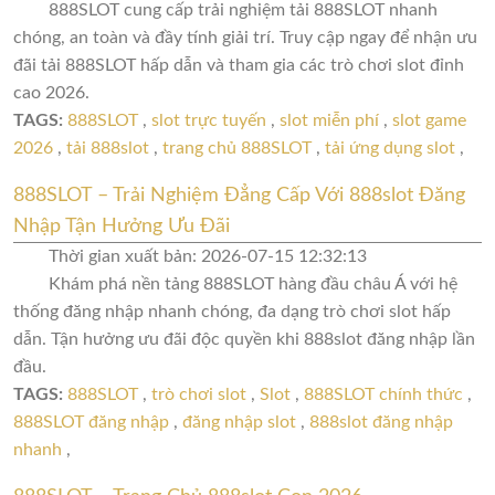
888SLOT cung cấp trải nghiệm tải 888SLOT nhanh
chóng, an toàn và đầy tính giải trí. Truy cập ngay để nhận ưu
đãi tải 888SLOT hấp dẫn và tham gia các trò chơi slot đỉnh
cao 2026.
TAGS:
888SLOT
,
slot trực tuyến
,
slot miễn phí
,
slot game
2026
,
tải 888slot
,
trang chủ 888SLOT
,
tải ứng dụng slot
,
888SLOT – Trải Nghiệm Đẳng Cấp Với 888slot Đăng
Nhập Tận Hưởng Ưu Đãi
Thời gian xuất bản: 2026-07-15 12:32:13
Khám phá nền tảng 888SLOT hàng đầu châu Á với hệ
thống đăng nhập nhanh chóng, đa dạng trò chơi slot hấp
dẫn. Tận hưởng ưu đãi độc quyền khi 888slot đăng nhập lần
đầu.
TAGS:
888SLOT
,
trò chơi slot
,
Slot
,
888SLOT chính thức
,
888SLOT đăng nhập
,
đăng nhập slot
,
888slot đăng nhập
nhanh
,