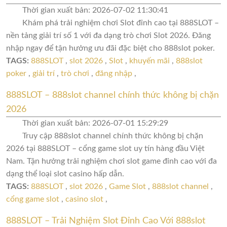
Thời gian xuất bản: 2026-07-02 11:30:41
Khám phá trải nghiệm chơi Slot đỉnh cao tại 888SLOT –
nền tảng giải trí số 1 với đa dạng trò chơi Slot 2026. Đăng
nhập ngay để tận hưởng ưu đãi đặc biệt cho 888slot poker.
TAGS:
888SLOT
,
slot 2026
,
Slot
,
khuyến mãi
,
888slot
poker
,
giải trí
,
trò chơi
,
đăng nhập
,
888SLOT – 888slot channel chính thức không bị chặn
2026
Thời gian xuất bản: 2026-07-01 15:29:29
Truy cập 888slot channel chính thức không bị chặn
2026 tại 888SLOT – cổng game slot uy tín hàng đầu Việt
Nam. Tận hưởng trải nghiệm chơi slot game đỉnh cao với đa
dạng thể loại slot casino hấp dẫn.
TAGS:
888SLOT
,
slot 2026
,
Game Slot
,
888slot channel
,
cổng game slot
,
casino slot
,
888SLOT – Trải Nghiệm Slot Đỉnh Cao Với 888slot