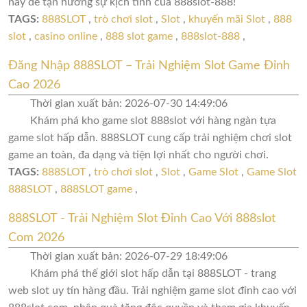
nay để tận hưởng sự kịch tính của 888slot-888!
TAGS:
888SLOT
,
trò chơi slot
,
Slot
,
khuyến mãi Slot
,
888
slot
,
casino online
,
888 slot game
,
888slot-888
,
Đăng Nhập 888SLOT – Trải Nghiệm Slot Game Đỉnh
Cao 2026
Thời gian xuất bản: 2026-07-30 14:49:06
Khám phá kho game slot 888slot với hàng ngàn tựa
game slot hấp dẫn. 888SLOT cung cấp trải nghiệm chơi slot
game an toàn, đa dạng và tiện lợi nhất cho người chơi.
TAGS:
888SLOT
,
trò chơi slot
,
Slot
,
Game Slot
,
Game Slot
888SLOT
,
888SLOT game
,
888SLOT - Trải Nghiệm Slot Đỉnh Cao Với 888slot
Com 2026
Thời gian xuất bản: 2026-07-29 18:49:06
Khám phá thế giới slot hấp dẫn tại 888SLOT - trang
web slot uy tín hàng đầu. Trải nghiệm game slot đỉnh cao với