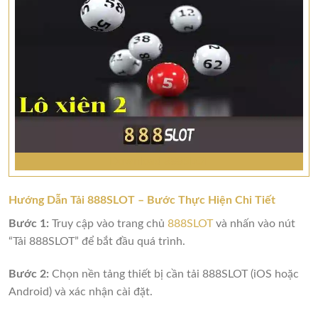
Download 888SLOT
Hướng Dẫn Tải 888SLOT – Bước Thực Hiện Chi Tiết
Bước 1:
Truy cập vào trang chủ
888SLOT
và nhấn vào nút
“Tải 888SLOT” để bắt đầu quá trình.
Bước 2:
Chọn nền tảng thiết bị cần tải 888SLOT (iOS hoặc
Android) và xác nhận cài đặt.