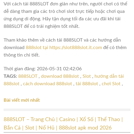
Với cách tải 888SLOT đơn giản như trên, người chơi có thể
dễ dàng tham gia các trò chơi slot trực tiếp hoặc chơi qua
ứng dụng di động. Hãy tận dụng tối đa các ưu đãi khi tải
888SLOT để có trải nghiệm tốt nhất.
Tham khảo thêm về cách tải 888SLOT và các hướng dẫn
download
888slot tại
https://slot888slot.it.com
để có thêm
thông tin chi tiết.
Thời gian đăng: 2026-05-31 02:42:06
TAGS:
888SLOT
,
download 888slot
,
Slot
,
hướng dẫn tải
888slot
,
cách download 888slot
,
tải 888slot
,
chơi Slot
,
Bài viết mới nhất
888SLOT – Trang Chủ | Casino | Xổ Số | Thể Thao |
Bắn Cá | Slot | Nổ Hũ | 888slot apk mod 2026