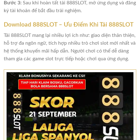
Bước 3:
Sau khi hoàn tất tải 888SLOT, mở ứng dụng và đăng
ký tài khoản để bắt đầu trải nghiệm.
Download 888SLOT – Ưu Điểm Khi Tải 888SLOT
Tải 888SLOT mang lại nhiều lợi ích như: giao diện thân thiện,
hỗ trợ đa ngôn ngữ, tích hợp nhiều trò chơi slot mới nhất và
hệ thống khuyến mãi hấp dẫn. Người chơi có thể dễ dàng
tham gia các game slot trực tiếp hoặc chơi qua ứng dụng.