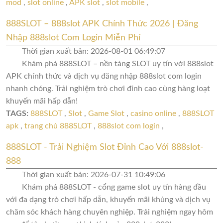
mod
,
slot online
,
APK slot
,
slot mobile
,
888SLOT – 888slot APK Chính Thức 2026 | Đăng
Nhập 888slot Com Login Miễn Phí
Thời gian xuất bản: 2026-08-01 06:49:07
Khám phá 888SLOT – nền tảng SLOT uy tín với 888slot
APK chính thức và dịch vụ đăng nhập 888slot com login
nhanh chóng. Trải nghiệm trò chơi đỉnh cao cùng hàng loạt
khuyến mãi hấp dẫn!
TAGS:
888SLOT
,
Slot
,
Game Slot
,
casino online
,
888SLOT
apk
,
trang chủ 888SLOT
,
888slot com login
,
888SLOT - Trải Nghiệm Slot Đỉnh Cao Với 888slot-
888
Thời gian xuất bản: 2026-07-31 10:49:06
Khám phá 888SLOT - cổng game slot uy tín hàng đầu
với đa dạng trò chơi hấp dẫn, khuyến mãi khủng và dịch vụ
chăm sóc khách hàng chuyên nghiệp. Trải nghiệm ngay hôm