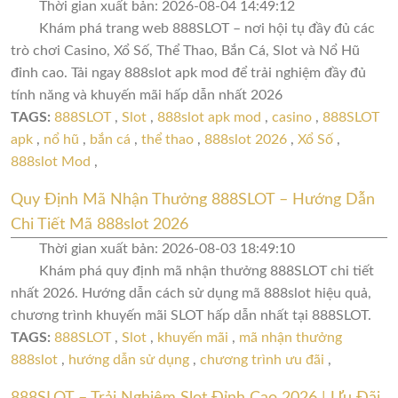
Thời gian xuất bản: 2026-08-04 14:49:12
Khám phá trang web 888SLOT – nơi hội tụ đầy đủ các
trò chơi Casino, Xổ Số, Thể Thao, Bắn Cá, Slot và Nổ Hũ
đỉnh cao. Tải ngay 888slot apk mod để trải nghiệm đầy đủ
tính năng và khuyến mãi hấp dẫn nhất 2026
TAGS:
888SLOT
,
Slot
,
888slot apk mod
,
casino
,
888SLOT
apk
,
nổ hũ
,
bắn cá
,
thể thao
,
888slot 2026
,
Xổ Số
,
888slot Mod
,
Quy Định Mã Nhận Thưởng 888SLOT – Hướng Dẫn
Chi Tiết Mã 888slot 2026
Thời gian xuất bản: 2026-08-03 18:49:10
Khám phá quy định mã nhận thưởng 888SLOT chi tiết
nhất 2026. Hướng dẫn cách sử dụng mã 888slot hiệu quả,
chương trình khuyến mãi SLOT hấp dẫn nhất tại 888SLOT.
TAGS:
888SLOT
,
Slot
,
khuyến mãi
,
mã nhận thưởng
888slot
,
hướng dẫn sử dụng
,
chương trình ưu đãi
,