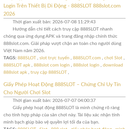
Login Trên Thiết Bị Di Động - 888SLOT 888slot.com
2026
Thời gian xuất bản: 2026-07-08 11:29:43
Hướng dẫn chi tiết cách truy cập 888SLOT nhanh
chóng qua ứng dụng APK và trang đăng nhập chính thức
888slot.com. Giải pháp vượt chặn an toàn cho người dùng
Việt Nam năm 2026.
TAGS:
888SLOT
,
slot trực tuyến
,
888SLOT.com
,
chơi Slot
,
888SLOT apk
,
888slot com login
,
888slot login
,
download
888slot apk
,
truy cập 888SLOT
,
Giấy Phép Hoạt Động 888SLOT – Chứng Chỉ Uy Tín
Cho Người Chơi Slot
Thời gian xuất bản: 2026-07-07 04:00:37
Giấy phép hoạt động 888SLOT là minh chứng rõ ràng
cho tính hợp pháp của sân chơi này. Tài liệu xác nhận tính
minh bạch giúp bảo vệ quyền lợi tối đa của bạn.