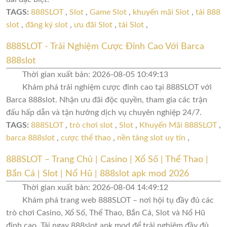
TAGS:
888SLOT
,
Slot
,
Game Slot
,
khuyến mãi Slot
,
tải 888
slot
,
đăng ký slot
,
ưu đãi Slot
,
tải Slot
,
888SLOT - Trải Nghiệm Cược Đỉnh Cao Với Barca
888slot
Thời gian xuất bản: 2026-08-05 10:49:13
Khám phá trải nghiệm cược đỉnh cao tại 888SLOT với
Barca 888slot. Nhận ưu đãi độc quyền, tham gia các trận
đấu hấp dẫn và tận hưởng dịch vụ chuyên nghiệp 24/7.
TAGS:
888SLOT
,
trò chơi slot
,
Slot
,
Khuyến Mãi 888SLOT
,
barca 888slot
,
cược thể thao
,
nền tảng slot uy tín
,
888SLOT – Trang Chủ | Casino | Xổ Số | Thể Thao |
Bắn Cá | Slot | Nổ Hũ | 888slot apk mod 2026
Thời gian xuất bản: 2026-08-04 14:49:12
Khám phá trang web 888SLOT – nơi hội tụ đầy đủ các
trò chơi Casino, Xổ Số, Thể Thao, Bắn Cá, Slot và Nổ Hũ
đỉnh cao. Tải ngay 888slot apk mod để trải nghiệm đầy đủ