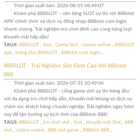
Thời gian xuất bản: 2026-08-01 06:49:07
Khám phá 888SLOT – nền tảng SLOT uy tín với 888slot
APK chính thức và dịch vụ đăng nhập 888slot com login
nhanh chóng. Trải nghiệm trò chơi đỉnh cao cùng hàng loạt
khuyến mãi hấp dẫn!
TAGS:
888SLOT
,
Slot
,
Game Slot
,
casino online
,
888SLOT
apk
,
trang chủ 888SLOT
,
888slot com login
,
888SLOT - Trải Nghiệm Slot Đỉnh Cao Với 888slot-
888
Thời gian xuất bản: 2026-07-31 10:49:06
Khám phá 888SLOT - cổng game slot uy tín hàng đầu
với đa dạng trò chơi hấp dẫn, khuyến mãi khủng và dịch vụ
chăm sóc khách hàng chuyên nghiệp. Trải nghiệm ngay hôm
nay để tận hưởng sự kịch tính của 888slot-888!
TAGS:
888SLOT
,
trò chơi slot
,
Slot
,
khuyến mãi Slot
,
888
slot
,
casino online
,
888 slot game
,
888slot-888
,