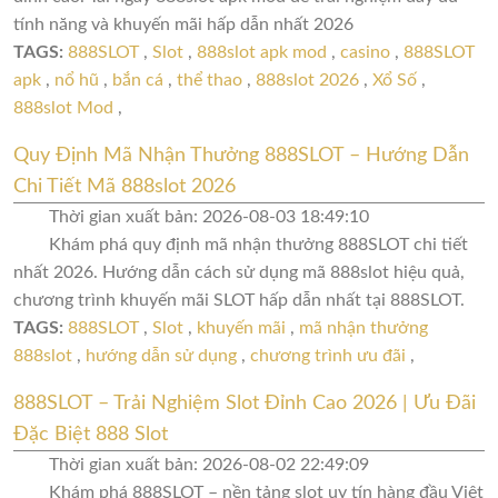
tính năng và khuyến mãi hấp dẫn nhất 2026
TAGS:
888SLOT
,
Slot
,
888slot apk mod
,
casino
,
888SLOT
apk
,
nổ hũ
,
bắn cá
,
thể thao
,
888slot 2026
,
Xổ Số
,
888slot Mod
,
Quy Định Mã Nhận Thưởng 888SLOT – Hướng Dẫn
Chi Tiết Mã 888slot 2026
Thời gian xuất bản: 2026-08-03 18:49:10
Khám phá quy định mã nhận thưởng 888SLOT chi tiết
nhất 2026. Hướng dẫn cách sử dụng mã 888slot hiệu quả,
chương trình khuyến mãi SLOT hấp dẫn nhất tại 888SLOT.
TAGS:
888SLOT
,
Slot
,
khuyến mãi
,
mã nhận thưởng
888slot
,
hướng dẫn sử dụng
,
chương trình ưu đãi
,
888SLOT – Trải Nghiệm Slot Đỉnh Cao 2026 | Ưu Đãi
Đặc Biệt 888 Slot
Thời gian xuất bản: 2026-08-02 22:49:09
Khám phá 888SLOT – nền tảng slot uy tín hàng đầu Việt