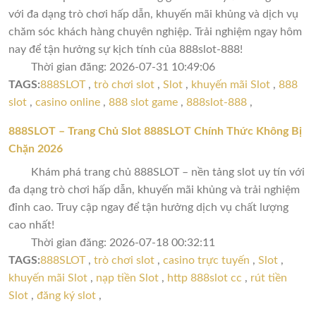
với đa dạng trò chơi hấp dẫn, khuyến mãi khủng và dịch vụ
chăm sóc khách hàng chuyên nghiệp. Trải nghiệm ngay hôm
nay để tận hưởng sự kịch tính của 888slot-888!
Thời gian đăng: 2026-07-31 10:49:06
TAGS:
888SLOT
,
trò chơi slot
,
Slot
,
khuyến mãi Slot
,
888
slot
,
casino online
,
888 slot game
,
888slot-888
,
888SLOT – Trang Chủ Slot 888SLOT Chính Thức Không Bị
Chặn 2026
Khám phá trang chủ 888SLOT – nền tảng slot uy tín với
đa dạng trò chơi hấp dẫn, khuyến mãi khủng và trải nghiệm
đỉnh cao. Truy cập ngay để tận hưởng dịch vụ chất lượng
cao nhất!
Thời gian đăng: 2026-07-18 00:32:11
TAGS:
888SLOT
,
trò chơi slot
,
casino trực tuyến
,
Slot
,
khuyến mãi Slot
,
nạp tiền Slot
,
http 888slot cc
,
rút tiền
Slot
,
đăng ký slot
,