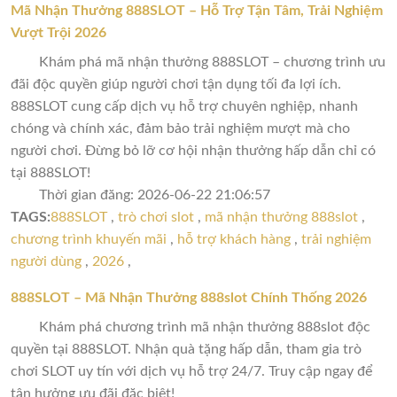
Mã Nhận Thưởng 888SLOT – Hỗ Trợ Tận Tâm, Trải Nghiệm
Vượt Trội 2026
Khám phá mã nhận thưởng 888SLOT – chương trình ưu
đãi độc quyền giúp người chơi tận dụng tối đa lợi ích.
888SLOT cung cấp dịch vụ hỗ trợ chuyên nghiệp, nhanh
chóng và chính xác, đảm bảo trải nghiệm mượt mà cho
người chơi. Đừng bỏ lỡ cơ hội nhận thưởng hấp dẫn chỉ có
tại 888SLOT!
Thời gian đăng: 2026-06-22 21:06:57
TAGS:
888SLOT
,
trò chơi slot
,
mã nhận thưởng 888slot
,
chương trình khuyến mãi
,
hỗ trợ khách hàng
,
trải nghiệm
người dùng
,
2026
,
888SLOT – Mã Nhận Thưởng 888slot Chính Thống 2026
Khám phá chương trình mã nhận thưởng 888slot độc
quyền tại 888SLOT. Nhận quà tặng hấp dẫn, tham gia trò
chơi SLOT uy tín với dịch vụ hỗ trợ 24/7. Truy cập ngay để
tận hưởng ưu đãi đặc biệt!