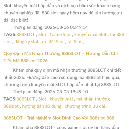
Slot, khuyến mãi hấp dẫn và dịch vụ chăm sóc khách hàng
chuyên nghiệp. Tải 888 slot ngay hôm nay để tận hưởng ưu
đãi đặc biệt!
Thời gian đăng: 2026-08-06 06:49:14
TAGS:
888SLOT
,
Slot
,
Game Slot
,
khuyến mãi Slot
,
tải 888
slot
,
đăng ký slot
,
ưu đãi Slot
,
tải Slot
,
Quy Định Mã Nhận Thưởng 888SLOT – Hướng Dẫn Chi
Tiết Mã 888slot 2026
Khám phá quy định mã nhận thưởng 888SLOT chi tiết
nhất 2026. Hướng dẫn cách sử dụng mã 888slot hiệu quả,
chương trình khuyến mãi SLOT hấp dẫn nhất tại 888SLOT.
Thời gian đăng: 2026-08-03 18:49:10
TAGS:
888SLOT
,
Slot
,
khuyến mãi
,
mã nhận thưởng
888slot
,
hướng dẫn sử dụng
,
chương trình ưu đãi
,
888SLOT - Trải Nghiệm Slot Đỉnh Cao Với 888slot-888
Khám phá 888SLOT - cổng game slot uy tín hàng đầu