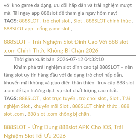
với kho game đa dạng, ưu đãi hấp dẫn và trải nghiệm mượt
mà. Tải ngay app 888slot để tham gia ngay hôm nay!
TAGS:
888SLOT
,
trò chơi slot
,
Slot
,
888SLOT chính thức
,
888SLOT app
,
cổng game slot
,
888SLOT – Trải Nghiệm Slot Đỉnh Cao Với 888 slot
.com Chính Thức Không Bị Chặn 2026
Thời gian xuất bản: 2026-07-12 04:32:10
Khám phá trải nghiệm slot đỉnh cao tại 888SLOT – nền
tảng slot uy tín hàng đầu với đa dạng trò chơi hấp dẫn,
khuyến mãi khủng và giao diện thân thiện. Truy cập 888 slot
.com để tận hưởng dịch vụ slot chất lượng cao nhất.
TAGS:
888SLOT
,
slot trực tuyến
,
trò chơi slot
,
Slot
,
Trải
nghiệm Slot
,
khuyến mãi Slot
,
888SLOT chính thức
,
888
slot .com
,
888 slot .com không bị chặn
,
888SLOT – Ứng Dụng 888slot APK Cho iOS, Trải
Nghiệm Slot Tối Ưu 2026