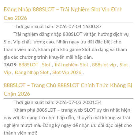
Đăng Nhập 888SLOT – Trải Nghiệm Slot Vip Đỉnh
Cao 2026
Thời gian xuất bản: 2026-07-04 16:00:37
Trải nghiệm đăng nhập 888SLOT và tận hưởng dịch vụ
Slot Vip chất lượng cao. Nhận ngay ưu đãi đặc biệt cho
thành viên mới, khám phá kho game Slot đa dạng và tham
gia các chương trình khuyến mãi hấp dẫn.
TAGS:
888SLOT
,
Slot
,
Trải nghiệm Slot
,
888slot vip
,
Slot
Vip
,
Đăng Nhập Slot
,
Slot Vip 2026
,
888SLOT – Trang Chủ 888SLOT Chính Thức Không Bị
Chặn 2026
Thời gian xuất bản: 2026-07-03 20:01:54
Khám phá 888SLOT – trang web SLOT uy tín nhất hiện
nay với đa dạng trò chơi hấp dẫn, khuyến mãi khủng và trải
nghiệm mượt mà. Đăng ký ngay để nhận ưu đãi đặc biệt cho
thành viên mới!