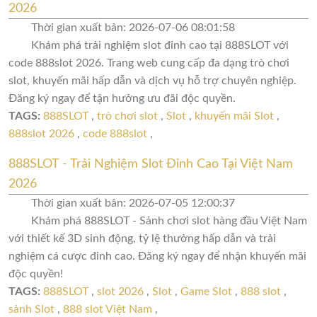
2026
Thời gian xuất bản: 2026-07-06 08:01:58
Khám phá trải nghiệm slot đỉnh cao tại 888SLOT với
code 888slot 2026. Trang web cung cấp đa dạng trò chơi
slot, khuyến mãi hấp dẫn và dịch vụ hỗ trợ chuyên nghiệp.
Đăng ký ngay để tận hưởng ưu đãi độc quyền.
TAGS:
888SLOT
,
trò chơi slot
,
Slot
,
khuyến mãi Slot
,
888slot 2026
,
code 888slot
,
888SLOT - Trải Nghiệm Slot Đỉnh Cao Tại Việt Nam
2026
Thời gian xuất bản: 2026-07-05 12:00:37
Khám phá 888SLOT - Sảnh chơi slot hàng đầu Việt Nam
với thiết kế 3D sinh động, tỷ lệ thưởng hấp dẫn và trải
nghiệm cá cược đỉnh cao. Đăng ký ngay để nhận khuyến mãi
độc quyền!
TAGS:
888SLOT
,
slot 2026
,
Slot
,
Game Slot
,
888 slot
,
sảnh Slot
,
888 slot Việt Nam
,