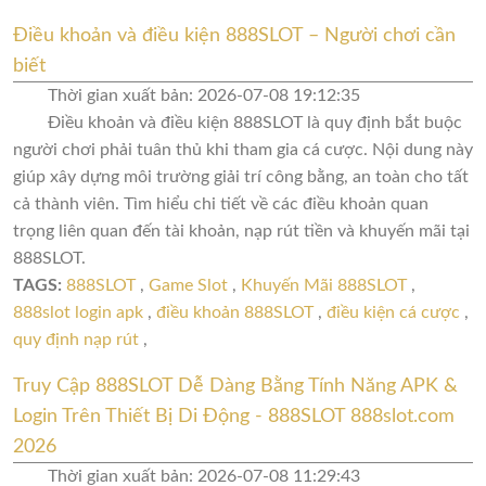
Điều khoản và điều kiện 888SLOT – Người chơi cần
biết
Thời gian xuất bản: 2026-07-08 19:12:35
Điều khoản và điều kiện 888SLOT là quy định bắt buộc
người chơi phải tuân thủ khi tham gia cá cược. Nội dung này
giúp xây dựng môi trường giải trí công bằng, an toàn cho tất
cả thành viên. Tìm hiểu chi tiết về các điều khoản quan
trọng liên quan đến tài khoản, nạp rút tiền và khuyến mãi tại
888SLOT.
TAGS:
888SLOT
,
Game Slot
,
Khuyến Mãi 888SLOT
,
888slot login apk
,
điều khoản 888SLOT
,
điều kiện cá cược
,
quy định nạp rút
,
Truy Cập 888SLOT Dễ Dàng Bằng Tính Năng APK &
Login Trên Thiết Bị Di Động - 888SLOT 888slot.com
2026
Thời gian xuất bản: 2026-07-08 11:29:43