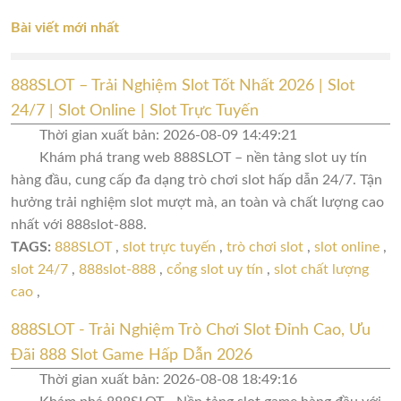
Bài viết mới nhất
888SLOT – Trải Nghiệm Slot Tốt Nhất 2026 | Slot
24/7 | Slot Online | Slot Trực Tuyến
Thời gian xuất bản: 2026-08-09 14:49:21
Khám phá trang web 888SLOT – nền tảng slot uy tín
hàng đầu, cung cấp đa dạng trò chơi slot hấp dẫn 24/7. Tận
hưởng trải nghiệm slot mượt mà, an toàn và chất lượng cao
nhất với 888slot-888.
TAGS:
888SLOT
,
slot trực tuyến
,
trò chơi slot
,
slot online
,
slot 24/7
,
888slot-888
,
cổng slot uy tín
,
slot chất lượng
cao
,
888SLOT - Trải Nghiệm Trò Chơi Slot Đỉnh Cao, Ưu
Đãi 888 Slot Game Hấp Dẫn 2026
Thời gian xuất bản: 2026-08-08 18:49:16