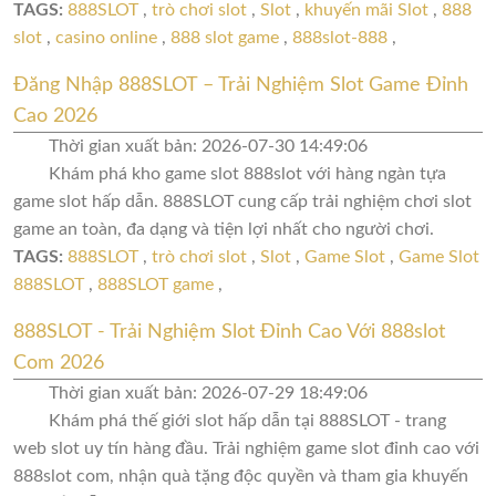
TAGS:
888SLOT
,
trò chơi slot
,
Slot
,
khuyến mãi Slot
,
888
slot
,
casino online
,
888 slot game
,
888slot-888
,
Đăng Nhập 888SLOT – Trải Nghiệm Slot Game Đỉnh
Cao 2026
Thời gian xuất bản: 2026-07-30 14:49:06
Khám phá kho game slot 888slot với hàng ngàn tựa
game slot hấp dẫn. 888SLOT cung cấp trải nghiệm chơi slot
game an toàn, đa dạng và tiện lợi nhất cho người chơi.
TAGS:
888SLOT
,
trò chơi slot
,
Slot
,
Game Slot
,
Game Slot
888SLOT
,
888SLOT game
,
888SLOT - Trải Nghiệm Slot Đỉnh Cao Với 888slot
Com 2026
Thời gian xuất bản: 2026-07-29 18:49:06
Khám phá thế giới slot hấp dẫn tại 888SLOT - trang
web slot uy tín hàng đầu. Trải nghiệm game slot đỉnh cao với
888slot com, nhận quà tặng độc quyền và tham gia khuyến