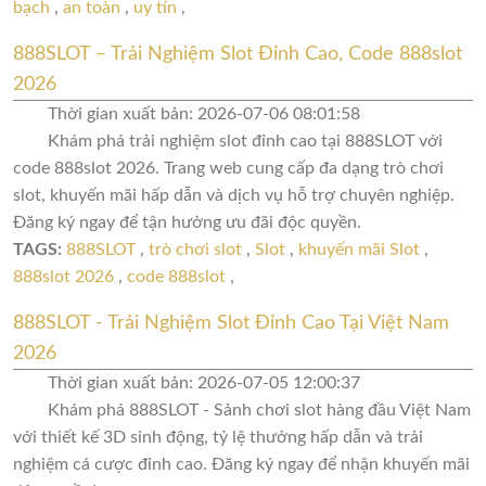
bạch
,
an toàn
,
uy tín
,
888SLOT – Trải Nghiệm Slot Đỉnh Cao, Code 888slot
2026
Thời gian xuất bản: 2026-07-06 08:01:58
Khám phá trải nghiệm slot đỉnh cao tại 888SLOT với
code 888slot 2026. Trang web cung cấp đa dạng trò chơi
slot, khuyến mãi hấp dẫn và dịch vụ hỗ trợ chuyên nghiệp.
Đăng ký ngay để tận hưởng ưu đãi độc quyền.
TAGS:
888SLOT
,
trò chơi slot
,
Slot
,
khuyến mãi Slot
,
888slot 2026
,
code 888slot
,
888SLOT - Trải Nghiệm Slot Đỉnh Cao Tại Việt Nam
2026
Thời gian xuất bản: 2026-07-05 12:00:37
Khám phá 888SLOT - Sảnh chơi slot hàng đầu Việt Nam
với thiết kế 3D sinh động, tỷ lệ thưởng hấp dẫn và trải
nghiệm cá cược đỉnh cao. Đăng ký ngay để nhận khuyến mãi