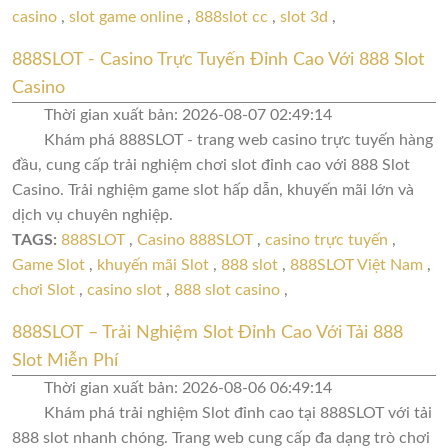
casino
,
slot game online
,
888slot cc
,
slot 3d
,
888SLOT - Casino Trực Tuyến Đỉnh Cao Với 888 Slot
Casino
Thời gian xuất bản: 2026-08-07 02:49:14
Khám phá 888SLOT - trang web casino trực tuyến hàng
đầu, cung cấp trải nghiệm chơi slot đỉnh cao với 888 Slot
Casino. Trải nghiệm game slot hấp dẫn, khuyến mãi lớn và
dịch vụ chuyên nghiệp.
TAGS:
888SLOT
,
Casino 888SLOT
,
casino trực tuyến
,
Game Slot
,
khuyến mãi Slot
,
888 slot
,
888SLOT Việt Nam
,
chơi Slot
,
casino slot
,
888 slot casino
,
888SLOT – Trải Nghiệm Slot Đỉnh Cao Với Tải 888
Slot Miễn Phí
Thời gian xuất bản: 2026-08-06 06:49:14
Khám phá trải nghiệm Slot đỉnh cao tại 888SLOT với tải
888 slot nhanh chóng. Trang web cung cấp đa dạng trò chơi