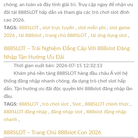
chóng, an toàn và đầy tính giải trí. Truy cập ngay để nhận ưu
đãi tải 888SLOT hấp dẫn và tham gia các trò chơi slot đỉnh
cao 2026.
TAGS:
888SLOT
,
slot trực tuyến
,
slot miễn phí
,
slot game
2026
,
tải 888slot
,
trang chủ 888SLOT
,
tải ứng dụng slot
,
888SLOT – Trải Nghiệm Đẳng Cấp Với 888slot Đăng
Nhập Tận Hưởng Ưu Đãi
Thời gian xuất bản: 2026-07-15 12:32:13
Khám phá nền tảng 888SLOT hàng đầu châu Á với hệ
thống đăng nhập nhanh chóng, đa dạng trò chơi slot hấp
dẫn. Tận hưởng ưu đãi độc quyền khi 888slot đăng nhập lần
đầu.
TAGS:
888SLOT
,
trò chơi slot
,
Slot
,
888SLOT chính thức
,
888SLOT đăng nhập
,
đăng nhập slot
,
888slot đăng nhập
nhanh
,
888SLOT – Trang Chủ 888slot Con 2026