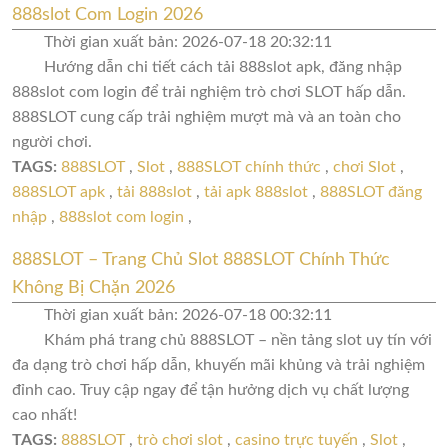
888slot Com Login 2026
Thời gian xuất bản: 2026-07-18 20:32:11
Hướng dẫn chi tiết cách tải 888slot apk, đăng nhập
888slot com login để trải nghiệm trò chơi SLOT hấp dẫn.
888SLOT cung cấp trải nghiệm mượt mà và an toàn cho
người chơi.
TAGS:
888SLOT
,
Slot
,
888SLOT chính thức
,
chơi Slot
,
888SLOT apk
,
tải 888slot
,
tải apk 888slot
,
888SLOT đăng
nhập
,
888slot com login
,
888SLOT – Trang Chủ Slot 888SLOT Chính Thức
Không Bị Chặn 2026
Thời gian xuất bản: 2026-07-18 00:32:11
Khám phá trang chủ 888SLOT – nền tảng slot uy tín với
đa dạng trò chơi hấp dẫn, khuyến mãi khủng và trải nghiệm
đỉnh cao. Truy cập ngay để tận hưởng dịch vụ chất lượng
cao nhất!
TAGS:
888SLOT
,
trò chơi slot
,
casino trực tuyến
,
Slot
,