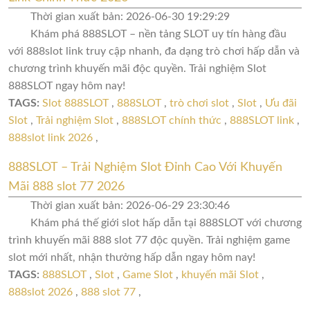
Thời gian xuất bản: 2026-06-30 19:29:29
Khám phá 888SLOT – nền tảng SLOT uy tín hàng đầu
với 888slot link truy cập nhanh, đa dạng trò chơi hấp dẫn và
chương trình khuyến mãi độc quyền. Trải nghiệm Slot
888SLOT ngay hôm nay!
TAGS:
Slot 888SLOT
,
888SLOT
,
trò chơi slot
,
Slot
,
Ưu đãi
Slot
,
Trải nghiệm Slot
,
888SLOT chính thức
,
888SLOT link
,
888slot link 2026
,
888SLOT – Trải Nghiệm Slot Đỉnh Cao Với Khuyến
Mãi 888 slot 77 2026
Thời gian xuất bản: 2026-06-29 23:30:46
Khám phá thế giới slot hấp dẫn tại 888SLOT với chương
trình khuyến mãi 888 slot 77 độc quyền. Trải nghiệm game
slot mới nhất, nhận thưởng hấp dẫn ngay hôm nay!
TAGS:
888SLOT
,
Slot
,
Game Slot
,
khuyến mãi Slot
,
888slot 2026
,
888 slot 77
,