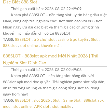
Đặc Biệt 888 Slot
Thời gian xuất bản: 2026-08-02 22:49:09
Khám phá 888SLOT – nền tảng slot uy tín hàng đầu Việt
Nam, cung cấp trải nghiệm chơi slot đỉnh cao với 888 slot.
Nhận ngay ưu đãi đặc biệt và tham gia các chương trình
khuyến mãi hấp dẫn chỉ có tại 888SLOT.
TAGS:
888SLOT
,
trò chơi slot
,
casino trực tuyến
,
Slot
,
888 slot
,
slot online
,
khuyến mãi
,
888SLOT - 888slot apk mod Mới Nhất 2026 | Trải
Nghiệm Slot Đỉnh Cao
Thời gian xuất bản: 2026-08-02 02:49:08
Khám phá 888SLOT - nền tảng slot hàng đầu với
888slot apk mod độc quyền. Trải nghiệm game slot hấp dẫn,
nhận thưởng khủng và tham gia cộng đồng slot sôi động
ngay hôm nay!
TAGS:
888SLOT
,
slot 2026
,
Slot
,
Game Slot
,
888slot apk
mod
,
slot online
,
APK slot
,
slot mobile
,