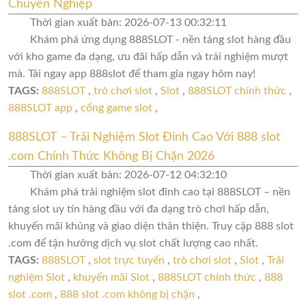
Chuyên Nghiệp
Thời gian xuất bản: 2026-07-13 00:32:11
Khám phá ứng dụng 888SLOT - nền tảng slot hàng đầu
với kho game đa dạng, ưu đãi hấp dẫn và trải nghiệm mượt
mà. Tải ngay app 888slot để tham gia ngay hôm nay!
TAGS:
888SLOT
,
trò chơi slot
,
Slot
,
888SLOT chính thức
,
888SLOT app
,
cổng game slot
,
888SLOT – Trải Nghiệm Slot Đỉnh Cao Với 888 slot
.com Chính Thức Không Bị Chặn 2026
Thời gian xuất bản: 2026-07-12 04:32:10
Khám phá trải nghiệm slot đỉnh cao tại 888SLOT – nền
tảng slot uy tín hàng đầu với đa dạng trò chơi hấp dẫn,
khuyến mãi khủng và giao diện thân thiện. Truy cập 888 slot
.com để tận hưởng dịch vụ slot chất lượng cao nhất.
TAGS:
888SLOT
,
slot trực tuyến
,
trò chơi slot
,
Slot
,
Trải
nghiệm Slot
,
khuyến mãi Slot
,
888SLOT chính thức
,
888
slot .com
,
888 slot .com không bị chặn
,