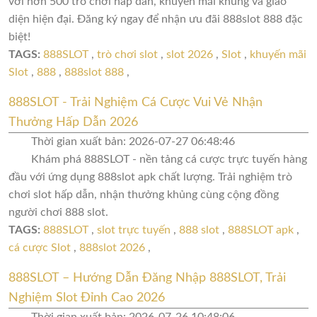
với hơn 500 trò chơi hấp dẫn, khuyến mãi khủng và giao
diện hiện đại. Đăng ký ngay để nhận ưu đãi 888slot 888 đặc
biệt!
TAGS:
888SLOT
,
trò chơi slot
,
slot 2026
,
Slot
,
khuyến mãi
Slot
,
888
,
888slot 888
,
888SLOT - Trải Nghiệm Cá Cược Vui Vẻ Nhận
Thưởng Hấp Dẫn 2026
Thời gian xuất bản: 2026-07-27 06:48:46
Khám phá 888SLOT - nền tảng cá cược trực tuyến hàng
đầu với ứng dụng 888slot apk chất lượng. Trải nghiệm trò
chơi slot hấp dẫn, nhận thưởng khủng cùng cộng đồng
người chơi 888 slot.
TAGS:
888SLOT
,
slot trực tuyến
,
888 slot
,
888SLOT apk
,
cá cược Slot
,
888slot 2026
,
888SLOT – Hướng Dẫn Đăng Nhập 888SLOT, Trải
Nghiệm Slot Đỉnh Cao 2026
Thời gian xuất bản: 2026-07-26 10:48:06