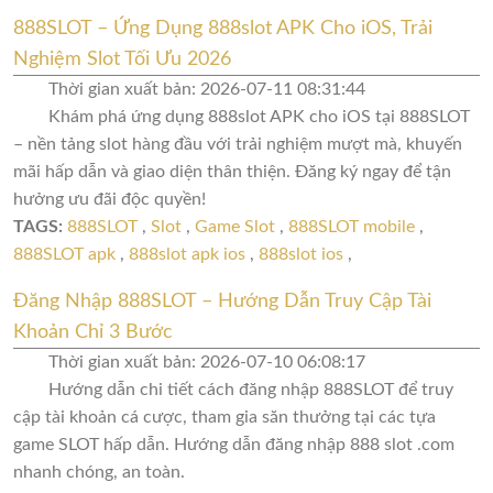
888SLOT – Ứng Dụng 888slot APK Cho iOS, Trải
Nghiệm Slot Tối Ưu 2026
Thời gian xuất bản: 2026-07-11 08:31:44
Khám phá ứng dụng 888slot APK cho iOS tại 888SLOT
– nền tảng slot hàng đầu với trải nghiệm mượt mà, khuyến
mãi hấp dẫn và giao diện thân thiện. Đăng ký ngay để tận
hưởng ưu đãi độc quyền!
TAGS:
888SLOT
,
Slot
,
Game Slot
,
888SLOT mobile
,
888SLOT apk
,
888slot apk ios
,
888slot ios
,
Đăng Nhập 888SLOT – Hướng Dẫn Truy Cập Tài
Khoản Chỉ 3 Bước
Thời gian xuất bản: 2026-07-10 06:08:17
Hướng dẫn chi tiết cách đăng nhập 888SLOT để truy
cập tài khoản cá cược, tham gia săn thưởng tại các tựa
game SLOT hấp dẫn. Hướng dẫn đăng nhập 888 slot .com
nhanh chóng, an toàn.